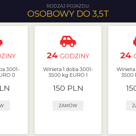
RODZAJ POJAZDU:
OSOBOWY DO 3,5T
24
24
ZINY
GODZINY
ba 3001-
Winieta 1 doba 3001-
Winieta
EURO 0
3500 kg EURO 1
3500 
PLN
150 PLN
15
ÓW
ZAMÓW
Z