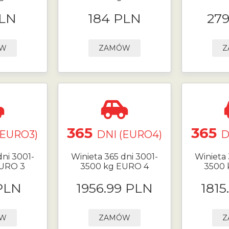
PLN
184 PLN
27
ÓW
ZAMÓW
Z
365
365
(EURO3)
DNI (EURO4)
D
dni 3001-
Winieta 365 dni 3001-
Winieta 
EURO 3
3500 kg EURO 4
3500 
PLN
1956.99 PLN
1815
ÓW
ZAMÓW
Z