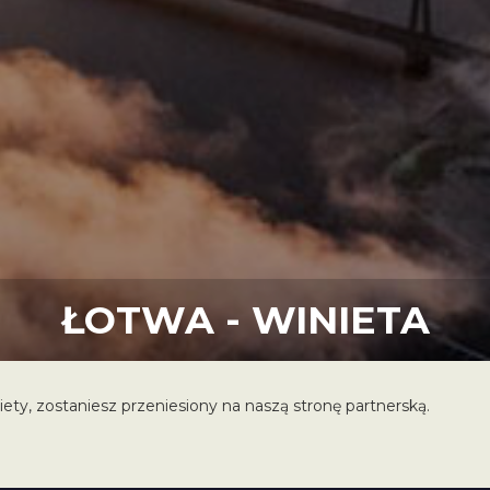
ŁOTWA - WINIETA
iety, zostaniesz przeniesiony na naszą stronę partnerską.