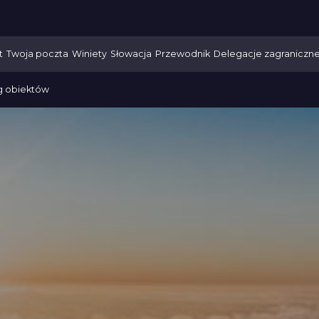
t
Twoja poczta
Winiety
Słowacja
Przewodnik
Delegacje zagraniczn
g obiektów