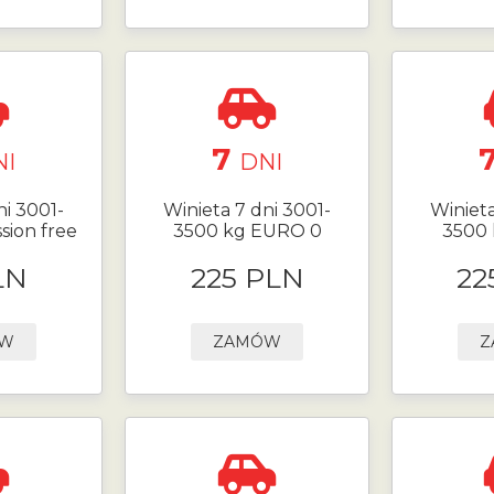
7
NI
DNI
ni 3001-
Winieta 7 dni 3001-
Winieta
sion free
3500 kg EURO 0
3500 
LN
225 PLN
22
ÓW
ZAMÓW
Z