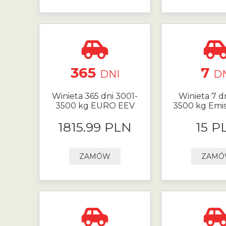
365
7
DNI
D
Winieta 365 dni 3001-
Winieta 7 d
3500 kg EURO EEV
3500 kg Emis
1815.99 PLN
15 P
ZAMÓW
ZAM