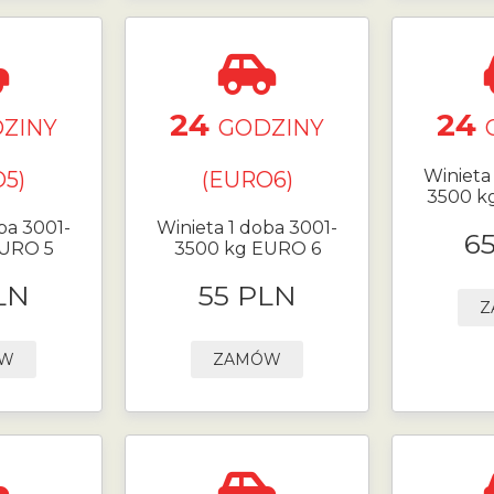
24
24
ZINY
GODZINY
Winieta
5)
(EURO6)
3500 k
ba 3001-
Winieta 1 doba 3001-
6
EURO 5
3500 kg EURO 6
LN
55 PLN
Z
ÓW
ZAMÓW