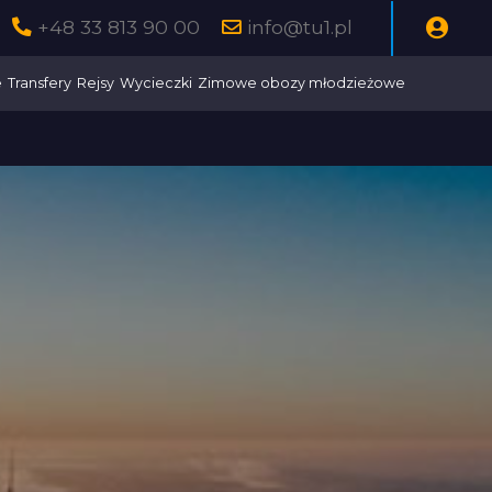
+48 33 813 90 00
info@tu1.pl
e
Transfery
Rejsy
Wycieczki
Zimowe obozy młodzieżowe