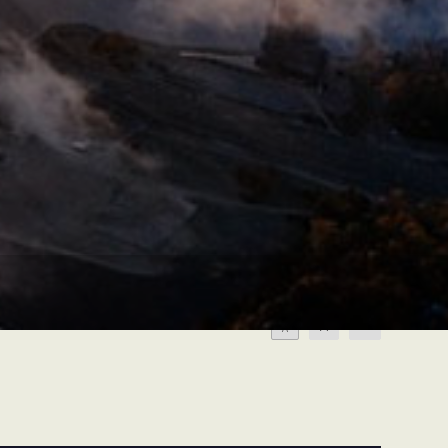
A
A
A