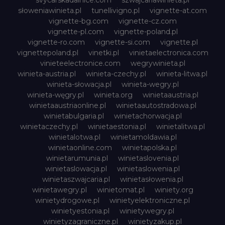
svycarskadalnice.com
szwajcariawinieta.pl
słoweniawinieta.pl
tunellivigno.pl
vignette-at.com
vignette-bg.com
vignette-cz.com
vignette-pl.com
vignette-poland.pl
vignette-ro.com
vignette-si.com
vignette.pl
vignettepoland.pl
vinetki.pl
vinietaelectronica.com
vinieteelectronice.com
wegrywinieta.pl
winieta-austria.pl
winieta-czechy.pl
winieta-litwa.pl
winieta-słowacja.pl
winieta-wegry.pl
winieta-węgry.pl
winieta.org
winietaaustria.pl
winietaaustriaonline.pl
winietaautostradowa.pl
winietabulgaria.pl
winietachorwacja.pl
winietaczechy.pl
winietaestonia.pl
winietalitwa.pl
winietalotwa.pl
winietamoldawia.pl
winietaonline.com
winietapolska.pl
winietarumunia.pl
winietaslovenia.pl
winietaslowacja.pl
winietaslowenia.pl
winietaszwajcaria.pl
winietasłowenia.pl
winietawegry.pl
winietomat.pl
winiety.org
winietydrogowe.pl
winietyelektroniczne.pl
winietyestonia.pl
winietywegry.pl
winietyzagraniczne.pl
winietyzakup.pl