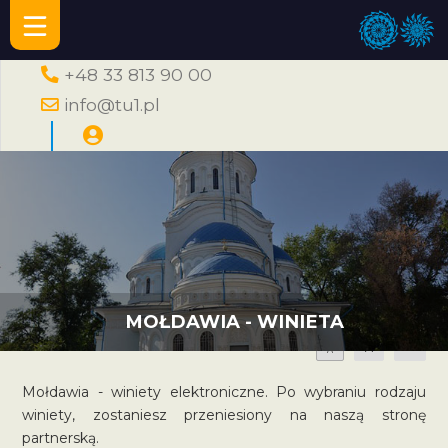
+48 33 813 90 00
info@tu1.pl
MOŁDAWIA - WINIETA
A
A
A
Mołdawia - winiety elektroniczne. Po wybraniu rodzaju
winiety, zostaniesz przeniesiony na naszą stronę
partnerską.