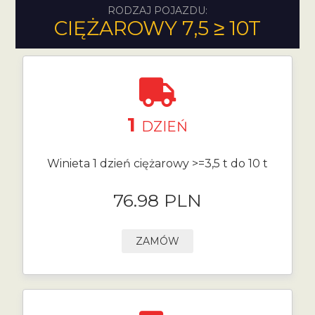
RODZAJ POJAZDU:
CIĘŻAROWY 7,5 ≥ 10T
1
DZIEŃ
Winieta 1 dzień ciężarowy >=3,5 t do 10 t
76.98 PLN
ZAMÓW