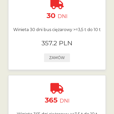
30
DNI
Winieta 30 dni bus ciężarowy >=3,5 t do 10 t
357.2 PLN
ZAMÓW
365
DNI