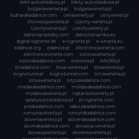
bilet-autostradowy.pl
bilety-autostradowe.pl
bulgariawienieta.pl
bulgariawinieta.pl
bulharskadalnice.com
cenawiniety.pl
cenywiniet.pl
chorwacjawinieta.pl
czechy-winieta.pl
czechywinieta.pl
czechywiniety.pl
dalnicnipoplatky.com
dalnicniznamka.eu
digital-vignette.de
e-vignette.pl
e-winieta.eu
edalnice.org
edalnice.pl
electronicavinieta.com
electroniceviniete.com
estoniawinieta.pl
estonskadalnice.com
ewinieta.pl
info365.pl
litvadalnice.com
litwa-winieta.pl
litwawinieta.pl
livignotunel.pl
livignotunnel.com
lotvawinieta.pl
lotwawinieta.pl
lotysskadalnice.com
madarskadalnice.com
moldavskadalnice.com
moldawiawinieta.pl
najtanszewiniety.pl
oplatyautostradowe.pl
pl-vignette.com
polskadalnice.com
rakouskadalnice.com
rumuniawinieta.pl
rumunskadalnice.com
sloveniawinieta.pl
slovenskadalnice.com
slovinskadalnice.com
slowacja-winieta.pl
slowacjawinieta.pl
sloweniawinieta.pl