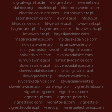
digital-vignette.de
e-vignette.pl
e-winieta.eu
edalnice.org
edalnice.pl
electronicavinieta.com
electroniceviniete.com
estoniawinieta.pl
estonskadalnice.com
ewinieta.pl
info365.pl
litvadalnice.com
litwa-winieta.pl
litwawinieta.pl
livignotunel.pl
livignotunnel.com
lotvawinieta.pl
lotwawinieta.pl
lotysskadalnice.com
madarskadalnice.com
moldavskadalnice.com
moldawiawinieta.pl
najtanszewiniety.pl
oplatyautostradowe.pl
pl-vignette.com
polskadalnice.com
rakouskadalnice.com
rumuniawinieta.pl
rumunskadalnice.com
sloveniawinieta.pl
slovenskadalnice.com
slovinskadalnice.com
slowacja-winieta.pl
slowacjawinieta.pl
sloweniawinieta.pl
svycarskadalnice.com
szwajcariawinieta.pl
słoweniawinieta.pl
tunellivigno.pl
vignette-at.com
vignette-bg.com
vignette-cz.com
vignette-pl.com
vignette-poland.pl
vignette-ro.com
vignette-si.com
vignette.pl
vignettepoland.pl
vinetki.pl
vinietaelectronica.com