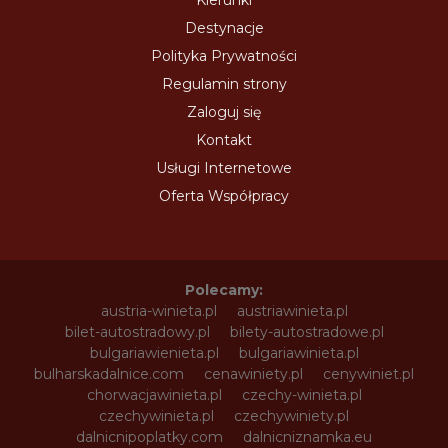
Destynacje
Polityka Prywatności
Regulamin strony
Zaloguj się
Kontakt
Usługi Internetowe
Oferta Współpracy
Polecamy:
austria-winieta.pl
austriawinieta.pl
bilet-autostradowy.pl
bilety-autostradowe.pl
bulgariawienieta.pl
bulgariawinieta.pl
bulharskadalnice.com
cenawiniety.pl
cenywiniet.pl
chorwacjawinieta.pl
czechy-winieta.pl
czechywinieta.pl
czechywiniety.pl
dalnicnipoplatky.com
dalnicniznamka.eu