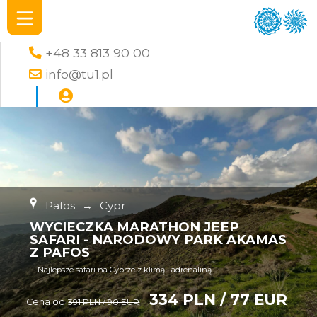
+48 33 813 90 00
info@tu1.pl
Pafos
→
Cypr
WYCIECZKA MARATHON JEEP
SAFARI - NARODOWY PARK AKAMAS
Z PAFOS
Najlepsze safari na Cyprze z klimą i adrenaliną
334 PLN / 77 EUR
Cena od
391 PLN / 90 EUR