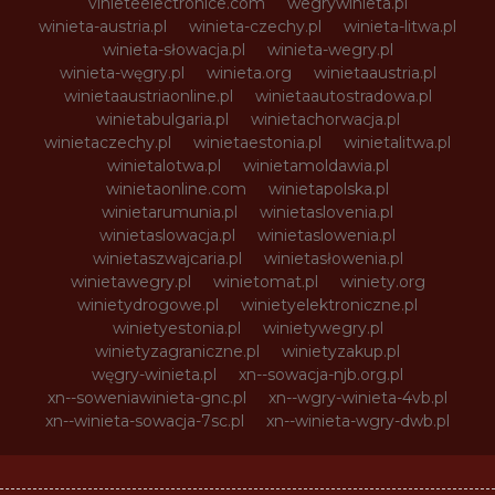
vinieteelectronice.com
wegrywinieta.pl
winieta-austria.pl
winieta-czechy.pl
winieta-litwa.pl
winieta-słowacja.pl
winieta-wegry.pl
winieta-węgry.pl
winieta.org
winietaaustria.pl
winietaaustriaonline.pl
winietaautostradowa.pl
winietabulgaria.pl
winietachorwacja.pl
winietaczechy.pl
winietaestonia.pl
winietalitwa.pl
winietalotwa.pl
winietamoldawia.pl
winietaonline.com
winietapolska.pl
winietarumunia.pl
winietaslovenia.pl
winietaslowacja.pl
winietaslowenia.pl
winietaszwajcaria.pl
winietasłowenia.pl
winietawegry.pl
winietomat.pl
winiety.org
winietydrogowe.pl
winietyelektroniczne.pl
winietyestonia.pl
winietywegry.pl
winietyzagraniczne.pl
winietyzakup.pl
węgry-winieta.pl
xn--sowacja-njb.org.pl
xn--soweniawinieta-gnc.pl
xn--wgry-winieta-4vb.pl
xn--winieta-sowacja-7sc.pl
xn--winieta-wgry-dwb.pl