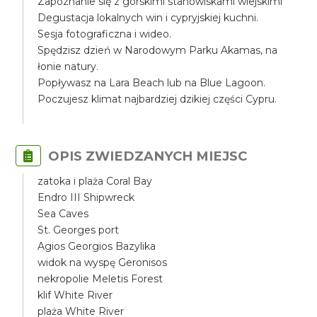
Zapoznanie się z górskimi stanowiskami wiejskimi
Degustacja lokalnych win i cypryjskiej kuchni.
Sesja fotograficzna i wideo.
Spędzisz dzień w Narodowym Parku Akamas, na
łonie natury.
Popływasz na Lara Beach lub na Blue Lagoon.
Poczujesz klimat najbardziej dzikiej części Cypru.
OPIS ZWIEDZANYCH MIEJSC
zatoka i plaża Coral Bay
Endro III Shipwreck
Sea Caves
St. Georges port
Agios Georgios Bazylika
widok na wyspę Geronisos
nekropolie Meletis Forest
klif White River
plaża White River