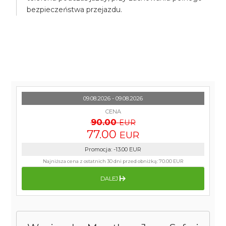
bezpieczeństwa przejazdu.
09.08.2026 - 09.08.2026
CENA
90.00
EUR
77.00
EUR
Promocja
:
-13.00
EUR
Najniższa cena z ostatnich 30 dni przed obniżką:
70.00 EUR
DALEJ