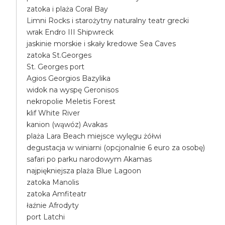
zatoka i plaża Coral Bay
Limni Rocks i starożytny naturalny teatr grecki
wrak Endro III Shipwreck
jaskinie morskie i skały kredowe Sea Caves
zatoka St.Georges
St. Georges port
Agios Georgios Bazylika
widok na wyspę Geronisos
nekropolie Meletis Forest
klif White River
kanion (wąwóz) Avakas
plaża Lara Beach miejsce wylęgu żółwi
degustacja w winiarni (opcjonalnie 6 euro za osobę)
safari po parku narodowym Akamas
najpiękniejsza plaża Blue Lagoon
zatoka Manolis
zatoka Amfiteatr
łaźnie Afrodyty
port Latchi