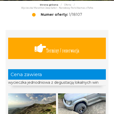
Strona główna
/
Oferta
/
Wycieczka Marathon Jeep Safari - Narodowy Park Akamas z Pafos
Numer oferty:
1/18107
Terminy / rezerwacja
Cena zawiera
wycieczka jednodniowa z degustacją lokalnych win