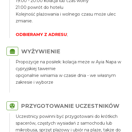
19:00 - 20:00 kolacja lub czas wolny
21:00 powrót do hotelu
Kolejność plażowania i wolnego czasu może ulec
zmianie.
ODBIERAMY Z ADRESU
;
WYŻYWIENIE
Propozycje na posiłek: kolacja meze w Ayia Napa w
cypryjskiej tawernie
opcjonalnie winiarnia w czasie dnia - we własnym
zakresie i wyborze
PRZYGOTOWANIE UCZESTNIKÓW
Uczestnicy powinni być przygotowani do krótkich
spacerów, częstych wysiadań z samochodu lub
mikrobusa, sprzęt plażowy i ubiór na plaże, także do