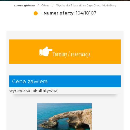
Strona główna
/
Oferta
/
Wycieczka Z Larnaki na Cape Greco i do Lefkary
Numer oferty:
104/18107
Terminy / rezerwacja
Cena zawiera
wycieczka fakultatywna