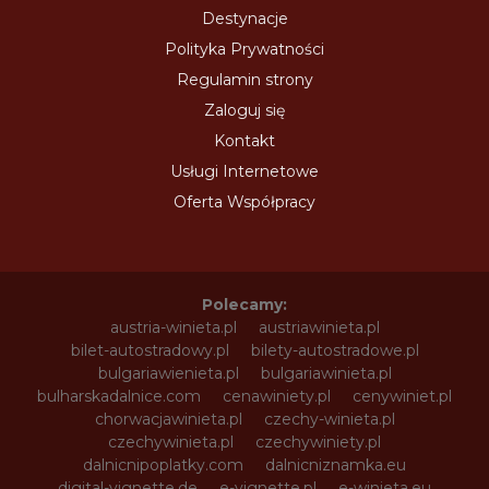
Destynacje
Polityka Prywatności
Regulamin strony
Zaloguj się
Kontakt
Usługi Internetowe
Oferta Współpracy
Polecamy:
austria-winieta.pl
austriawinieta.pl
bilet-autostradowy.pl
bilety-autostradowe.pl
bulgariawienieta.pl
bulgariawinieta.pl
bulharskadalnice.com
cenawiniety.pl
cenywiniet.pl
chorwacjawinieta.pl
czechy-winieta.pl
czechywinieta.pl
czechywiniety.pl
dalnicnipoplatky.com
dalnicniznamka.eu
digital-vignette.de
e-vignette.pl
e-winieta.eu