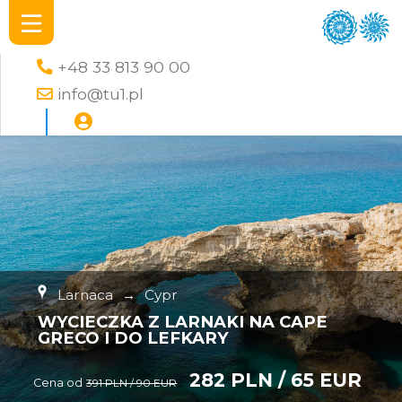
+48 33 813 90 00
info@tu1.pl
Larnaca
→
Cypr
WYCIECZKA Z LARNAKI NA CAPE
GRECO I DO LEFKARY
282 PLN / 65 EUR
Cena od
391 PLN / 90 EUR