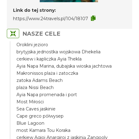
Link do tej strony:
https://www.24travels.pl/104/18107
NASZE CELE
Oroklini jezioro
brytyjska jednostka wojskowa Dhekelia
cerkiew i kapliczka Ayia Thekla
Ayia Napa Marina, dubajska wioska jachtowa
Makronissos plaża i zatoczka
zatoka Adams Beach
plaża Nissi Beach
Ayia Napa promenada i port
Most Miłości
Sea Caves jaskinie
Cape greco półwysep
Blue Lagoon
most Kamara Tou Koraka
cerkiew Agioi Anargiroi z jaskinią Zangooly