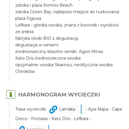
zatoka i plaża Konnos Beach
zatoka Green Bay, najlepsze miejsce do nurkowania
plaża Figowa
Lefkara - górska wioska, znana z koronek i wyrobów
ze srebra
fabryka oliwki BIO z degustacją
degustacja w winiarni
średniowieczny klasztor żeński Agios Minas
Kato Dris średniowieczna wioska
opcjonalnie: wioska Skarinou, neolitycznia wioska
Chirokitiia
HARMONOGRAM WYCIECZKI
Trasa wycieczki:
Larnaka
- Ayia Napa - Cape
Greco - Protaras - Kato Dris - Lefkara -