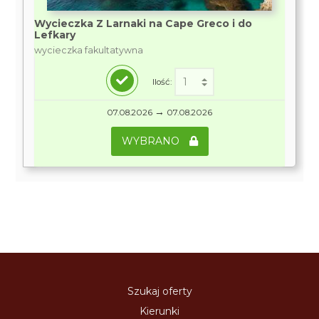
Wycieczka Z Larnaki na Cape Greco i do
Lefkary
wycieczka fakultatywna
Ilość:
→
07.08.2026
07.08.2026
WYBRANO
Szukaj oferty
Kierunki