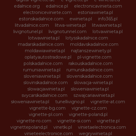
edalnice.org
edalnice.pl
electronicavinieta.com
electroniceviniete.com
estoniawinieta.pl
estonskadalnice.com
ewinieta.pl
info365.pl
litvadalnice.com
litwa-winieta.pl
litwawinieta.pl
livignotunel.pl
livignotunnel.com
lotvawinieta.pl
lotwawinieta.pl
lotysskadalnice.com
madarskadalnice.com
moldavskadalnice.com
moldawiawinieta.pl
najtanszewiniety.pl
oplatyautostradowe.pl
pl-vignette.com
polskadalnice.com
rakouskadalnice.com
rumuniawinieta.pl
rumunskadalnice.com
sloveniawinieta.pl
slovenskadalnice.com
slovinskadalnice.com
slowacja-winieta.pl
slowacjawinieta.pl
sloweniawinieta.pl
svycarskadalnice.com
szwajcariawinieta.pl
słoweniawinieta.pl
tunellivigno.pl
vignette-at.com
vignette-bg.com
vignette-cz.com
vignette-pl.com
vignette-poland.pl
vignette-ro.com
vignette-si.com
vignette.pl
vignettepoland.pl
vinetki.pl
vinietaelectronica.com
vinieteelectronice.com
wegrywinieta.pl