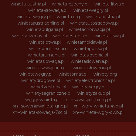
winieta-austria.pl
winieta-czechy.pl
winieta-litwa.pl
winieta-słowacja.pl
winieta-wegry.pl
winieta-węgry.pl
winieta.org
winietaaustria.pl
winietaaustriaonline.pl
winietaautostradowa.pl
winietabulgaria.pl
winietachorwacja.pl
winietaczechy.pl
winietaestonia.pl
winietalitwa.pl
winietalotwa.pl
winietamoldawia.pl
winietaonline.com
winietapolska.pl
winietarumunia.pl
winietaslovenia.pl
winietaslowacja.pl
winietaslowenia.pl
winietaszwajcaria.pl
winietasłowenia.pl
winietawegry.pl
winietomat.pl
winiety.org
winietydrogowe.pl
winietyelektroniczne.pl
winietyestonia.pl
winietywegry.pl
winietyzagraniczne.pl
winietyzakup.pl
węgry-winieta.pl
xn--sowacja-njb.org.pl
xn--soweniawinieta-gnc.pl
xn--wgry-winieta-4vb.pl
xn--winieta-sowacja-7sc.pl
xn--winieta-wgry-dwb.pl