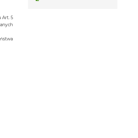
Art. 5
zanych
eństwa
TERMIN
06.08.2026 - 06.08.2026