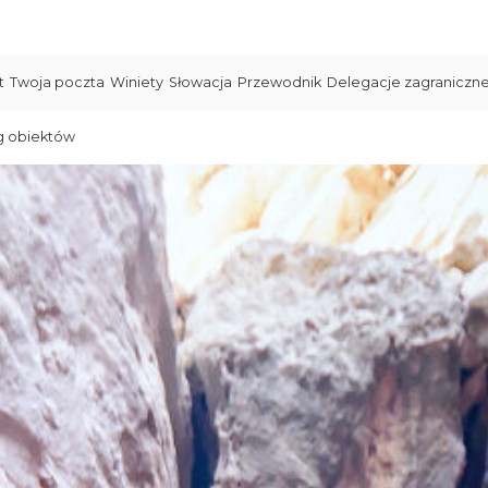
t
Twoja poczta
Winiety
Słowacja
Przewodnik
Delegacje zagraniczn
g obiektów