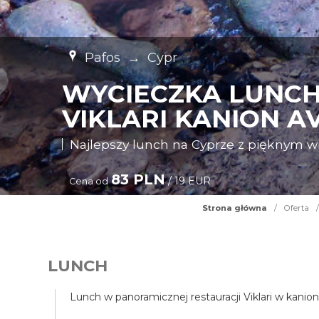
Pafos
→
Cypr
WYCIECZKA LUNCH
VIKLARI KANION A
Najlepszy lunch na Cyprze z pięknym 
83 PLN
/ 19 EUR
Cena od
Strona główna
/
Oferta
/
LUNCH
Lunch w panoramicznej restauracji Viklari w kanio