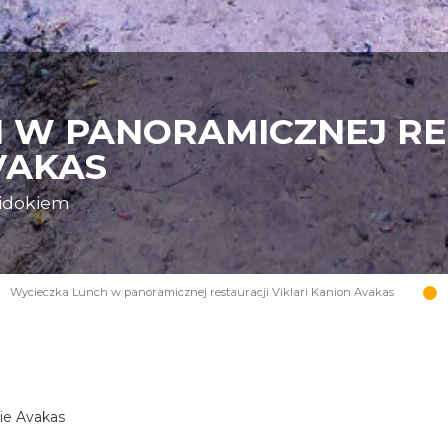
 W PANORAMICZNEJ RE
VAKAS
widokiem
Wycieczka Lunch w panoramicznej restauracji Viklari Kanion Avakas
nie Avakas