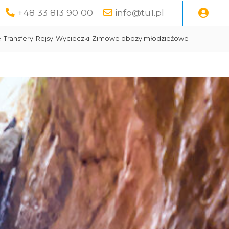
+48 33 813 90 00
info@tu1.pl
e
Transfery
Rejsy
Wycieczki
Zimowe obozy młodzieżowe