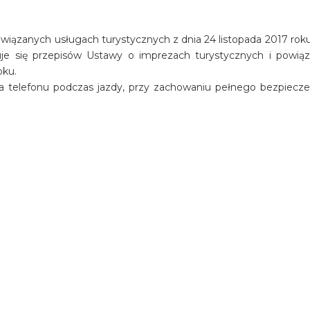
iązanych usługach turystycznych z dnia 24 listopada 2017 roku 
osuje się przepisów Ustawy o imprezach turystycznych i powią
oku.
a telefonu podczas jazdy, przy zachowaniu pełnego bezpiecz
oramicznej restauracji Viklari
ion Avakas