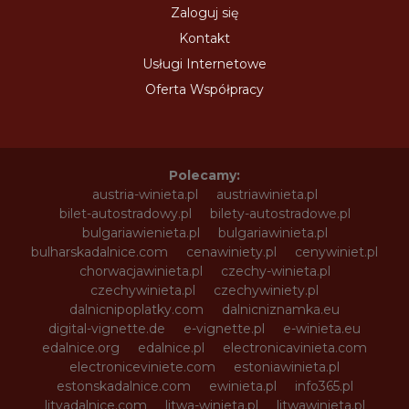
Zaloguj się
Kontakt
Usługi Internetowe
Oferta Współpracy
Polecamy:
austria-winieta.pl
austriawinieta.pl
bilet-autostradowy.pl
bilety-autostradowe.pl
bulgariawienieta.pl
bulgariawinieta.pl
bulharskadalnice.com
cenawiniety.pl
cenywiniet.pl
chorwacjawinieta.pl
czechy-winieta.pl
czechywinieta.pl
czechywiniety.pl
dalnicnipoplatky.com
dalnicniznamka.eu
digital-vignette.de
e-vignette.pl
e-winieta.eu
edalnice.org
edalnice.pl
electronicavinieta.com
electroniceviniete.com
estoniawinieta.pl
estonskadalnice.com
ewinieta.pl
info365.pl
litvadalnice.com
litwa-winieta.pl
litwawinieta.pl