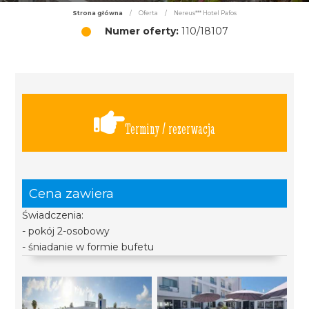
Strona główna
/
Oferta
/
Nereus*** Hotel Pafos
Numer oferty:
110/18107
Terminy / rezerwacja
Cena zawiera
Świadczenia:
- pokój 2-osobowy
- śniadanie w formie bufetu