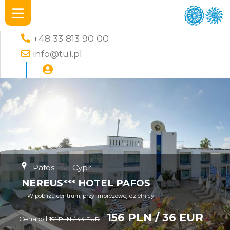
+48 33 813 90 00
info@tu1.pl
Pafos
→
Cypr
NEREUS*** HOTEL PAFOS
W poblizu centrum, przy imprezowej dzielnicy
156 PLN / 36 EUR
Cena od
191 PLN / 44 EUR