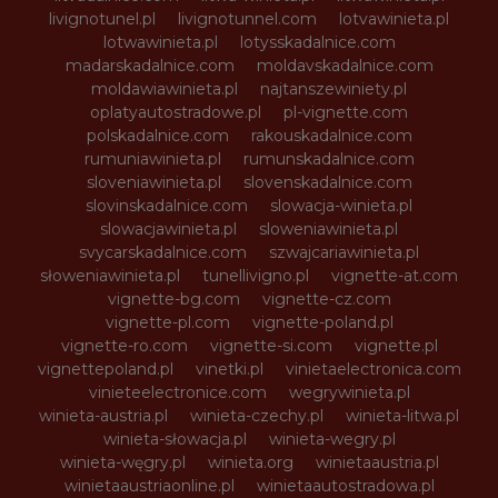
livignotunel.pl
livignotunnel.com
lotvawinieta.pl
lotwawinieta.pl
lotysskadalnice.com
madarskadalnice.com
moldavskadalnice.com
moldawiawinieta.pl
najtanszewiniety.pl
oplatyautostradowe.pl
pl-vignette.com
polskadalnice.com
rakouskadalnice.com
rumuniawinieta.pl
rumunskadalnice.com
sloveniawinieta.pl
slovenskadalnice.com
slovinskadalnice.com
slowacja-winieta.pl
slowacjawinieta.pl
sloweniawinieta.pl
svycarskadalnice.com
szwajcariawinieta.pl
słoweniawinieta.pl
tunellivigno.pl
vignette-at.com
vignette-bg.com
vignette-cz.com
vignette-pl.com
vignette-poland.pl
vignette-ro.com
vignette-si.com
vignette.pl
vignettepoland.pl
vinetki.pl
vinietaelectronica.com
vinieteelectronice.com
wegrywinieta.pl
winieta-austria.pl
winieta-czechy.pl
winieta-litwa.pl
winieta-słowacja.pl
winieta-wegry.pl
winieta-węgry.pl
winieta.org
winietaaustria.pl
winietaaustriaonline.pl
winietaautostradowa.pl