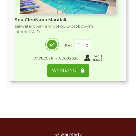
Sea CleoNapa Mandali
zakwaterowanie w pokoju 2-osobowym
internet WiFi
Ilość:
min. 1
→
07.08.2026
08.08.2026
max. 2
WYBRANO
Szukaj oferty