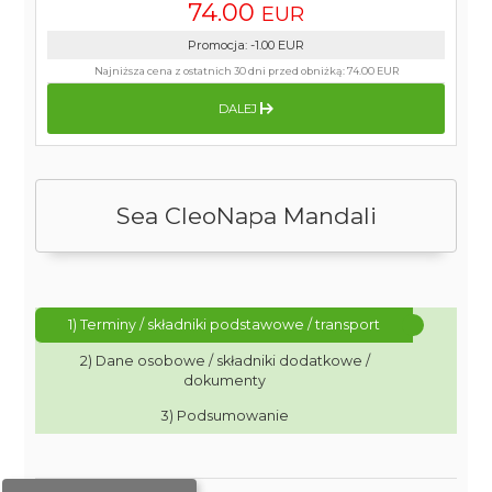
74.00
EUR
Promocja
:
-1.00
EUR
Najniższa cena z ostatnich 30 dni przed obniżką:
74.00 EUR
DALEJ
Sea CleoNapa Mandali
1) Terminy / składniki podstawowe / transport
2) Dane osobowe / składniki dodatkowe /
dokumenty
3) Podsumowanie