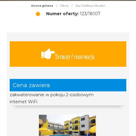
Strona główna
/
Oferta
/
Sea CleoNapa Mandali
Numer oferty:
123/18107
Terminy / rezerwacja
Cena zawiera
zakwaterowanie w pokoju 2-osobowym
internet WiFi