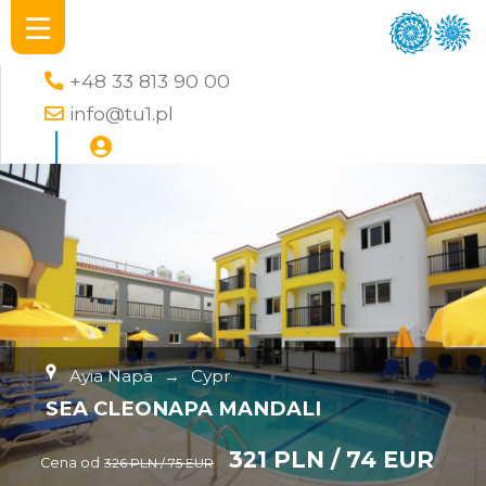
+48 33 813 90 00
info@tu1.pl
Ayia Napa
→
Cypr
SEA CLEONAPA MANDALI
321 PLN / 74 EUR
Cena od
326 PLN / 75 EUR