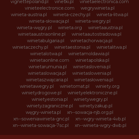
vignettepoland.pl
vinetki.pl
vinietaelectronica.com
vinieteelectronice.com
wegrywinieta.pl
winieta-austria.pl
winieta-czechy.pl
winieta-litwa.pl
winieta-słowacja.pl
winieta-wegry.pl
winieta-węgry.pl
winieta.org
winietaaustria.pl
winietaaustriaonline.pl
winietaautostradowa.pl
winietabulgaria.pl
winietachorwacja.pl
winietaczechy.pl
winietaestonia.pl
winietalitwa.pl
winietalotwa.pl
winietamoldawia.pl
winietaonline.com
winietapolska.pl
winietarumunia.pl
winietaslovenia.pl
winietaslowacja.pl
winietaslowenia.pl
winietaszwajcaria.pl
winietasłowenia.pl
winietawegry.pl
winietomat.pl
winiety.org
winietydrogowe.pl
winietyelektroniczne.pl
winietyestonia.pl
winietywegry.pl
winietyzagraniczne.pl
winietyzakup.pl
węgry-winieta.pl
xn--sowacja-njb.org.pl
xn--soweniawinieta-gnc.pl
xn--wgry-winieta-4vb.pl
xn--winieta-sowacja-7sc.pl
xn--winieta-wgry-dwb.pl