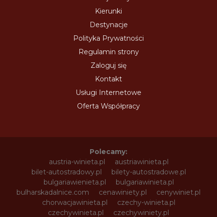
Kierunki
Destynacje
Polityka Prywatności
Regulamin strony
Zaloguj się
Kontakt
Usługi Internetowe
Oferta Współpracy
Polecamy:
austria-winieta.pl
austriawinieta.pl
bilet-autostradowy.pl
bilety-autostradowe.pl
bulgariawienieta.pl
bulgariawinieta.pl
bulharskadalnice.com
cenawiniety.pl
cenywiniet.pl
chorwacjawinieta.pl
czechy-winieta.pl
czechywinieta.pl
czechywiniety.pl