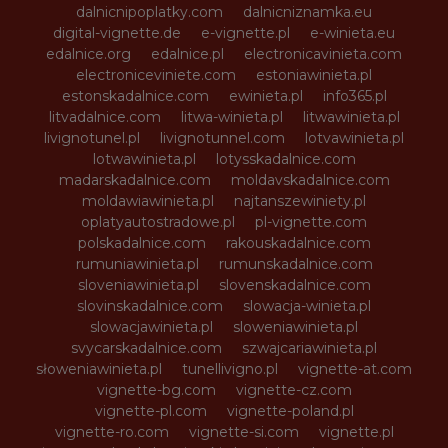
dalnicnipoplatky.com
dalnicniznamka.eu
digital-vignette.de
e-vignette.pl
e-winieta.eu
edalnice.org
edalnice.pl
electronicavinieta.com
electroniceviniete.com
estoniawinieta.pl
estonskadalnice.com
ewinieta.pl
info365.pl
litvadalnice.com
litwa-winieta.pl
litwawinieta.pl
livignotunel.pl
livignotunnel.com
lotvawinieta.pl
lotwawinieta.pl
lotysskadalnice.com
madarskadalnice.com
moldavskadalnice.com
moldawiawinieta.pl
najtanszewiniety.pl
oplatyautostradowe.pl
pl-vignette.com
polskadalnice.com
rakouskadalnice.com
rumuniawinieta.pl
rumunskadalnice.com
sloveniawinieta.pl
slovenskadalnice.com
slovinskadalnice.com
slowacja-winieta.pl
slowacjawinieta.pl
sloweniawinieta.pl
svycarskadalnice.com
szwajcariawinieta.pl
słoweniawinieta.pl
tunellivigno.pl
vignette-at.com
vignette-bg.com
vignette-cz.com
vignette-pl.com
vignette-poland.pl
vignette-ro.com
vignette-si.com
vignette.pl