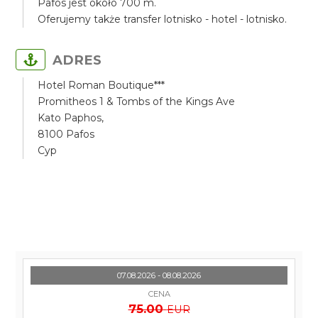
Pafos jest około 700 m.
Oferujemy także transfer lotnisko - hotel - lotnisko.
ADRES
Hotel Roman Boutique***
Promitheos 1 & Tombs of the Kings Ave
Kato Paphos,
8100 Pafos
Cyp
07.08.2026 - 08.08.2026
CENA
75.00
EUR