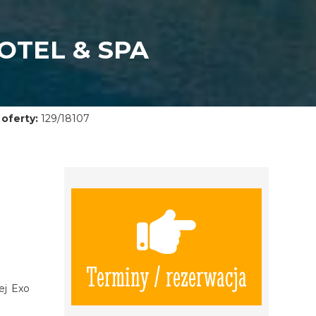
OTEL & SPA
oferty:
129/18107
Terminy / rezerwacja
ej Exo