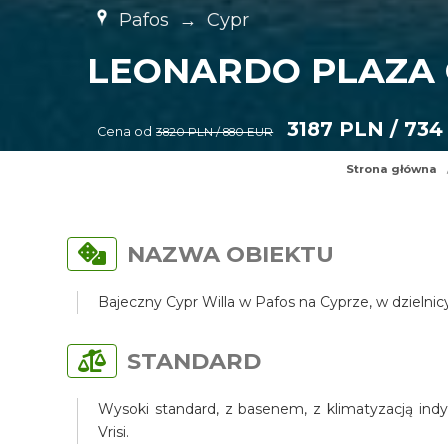
Pafos
→
Cypr
LEONARDO PLAZA 
3187 PLN / 734
Cena od
3820 PLN / 880 EUR
Strona główna
NAZWA OBIEKTU
Bajeczny Cypr Willa w Pafos na Cyprze, w dzielni
STANDARD
Wysoki standard, z basenem, z klimatyzacją indy
Vrisi.