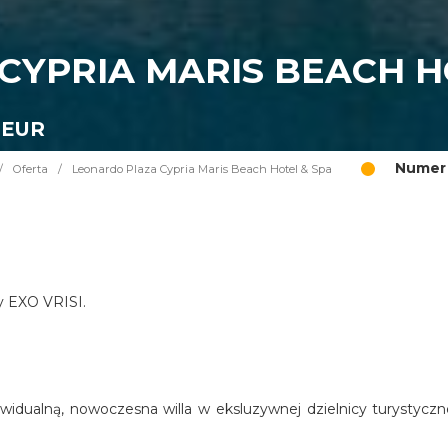
CYPRIA MARIS BEACH H
 EUR
Numer 
/
Oferta
/
Leonardo Plaza Cypria Maris Beach Hotel & Spa
cy EXO VRISI.
widualną, nowoczesna willa w eksluzywnej dzielnicy turystyczn