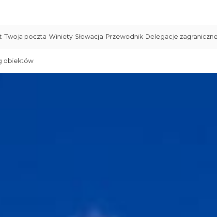
t
Twoja poczta
Winiety
Słowacja
Przewodnik
Delegacje zagraniczn
g obiektów