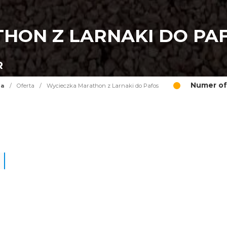
HON Z LARNAKI DO PA
R
Numer of
na
/
Oferta
/
Wycieczka Marathon z Larnaki do Pafos