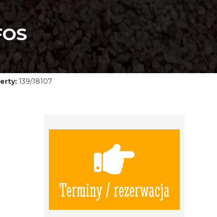
FOS
erty:
139/18107
Terminy / rezerwacja