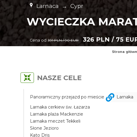
Larnaca
→
Cypr
WYCIECZKA MARAT
326 PLN / 75 EU
Cena od
391 PLN / 90 EUR
Strona głów
NASZE CELE
Panoramiczny przejazd po mieście
Larnaka
Larnaka cerkiew św. Łazarza
Larnaka plaża Mackenzie
Larnaka meczet Tekkeli
Słone Jezioro
Kato Dris