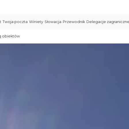
t
Twoja poczta
Winiety
Słowacja
Przewodnik
Delegacje zagraniczn
g obiektów