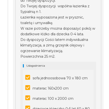
do Twojej dyspozycji.
Do Twojej dyspozycji współna łazienka z
Sypialnią n 1.
Łazienka wyposażona jest w prysznic,
toaletę i umywalkę.
W razie potrzeby można doposażyć pokój w
dodatkowe łóżko dla dziecka 0-4 lata.
Do dyspozycji Gości latem indywidualna
klimatyzacja, a zimą grzejnik olejowy i
ogrzewanie klimatyzacją.
Powierzchnia 25 m2.
Udogodnienia
sofa jednoosobowa 70 x 180 cm
materac 160x200 cm
materac 100 x 2000 cm
dziecięce łóżeczko 0-5 lat 60 x 80