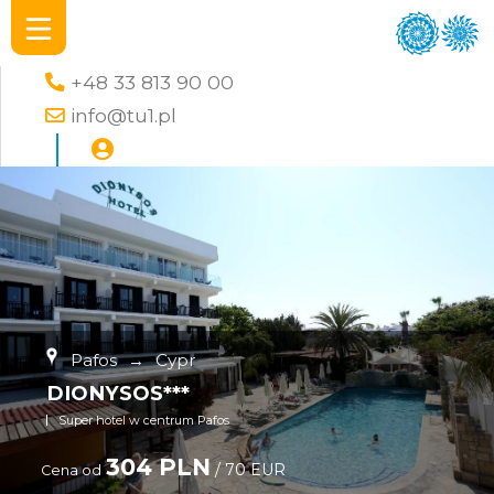
+48 33 813 90 00
info@tu1.pl
Pafos
→
Cypr
DIONYSOS***
Super hotel w centrum Pafos
304 PLN
/ 70 EUR
Cena od