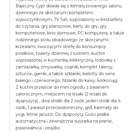
Bajeczny Cypr składa się z klimatyzowanego salonu
dziennego ze skórzanym kompletem
wypoczynkowym, TV Sat, wyposażony w bestsellery
do czytania, gry planszowe, karty do gry, gry
komputerowe, kino domowe, PC komputera, a także
rodzinnego stołu obiadowego ze skórzanymi
krzesłami, tworzącymi strefę do konsumpcji
posiłków, toalety dziennej z lustrem, kuchni
wyposażonej w kuchenkę elektryczną, lodówkę z
zamrażarką, zmywarkę, czajnik, komplet talerzy,
sztućce, garnki, a także szklanki, kielichy do wina
białego i czerwonego, filiżanki do kawy, korkociąg.
Z kuchni przejście do mini ogrodu z basenem
całorocznym, miejscem na leżaki (2 leżaki do
dyspozycji) , dwa stoliki dla 2 osób, jeden stolik dla 4
osób, 1 parasol przeciwsłoneczny, grill, karimaty do
yogi, letnie jacuzzi. Do dyspozycji Gości pralka
automatyczna i zewnętrzna suszarka na pranie,
prasowalnica i żelazko.