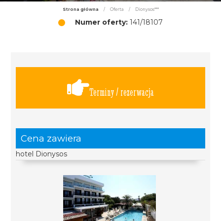
Strona główna
/
Oferta
/
Dionysos***
Numer oferty:
141/18107
Terminy / rezerwacja
Cena zawiera
hotel Dionysos