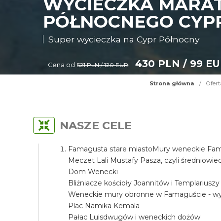
WYCIECZKA MARA
PÓŁNOCNEGO CYP
Super wycieczka na Cypr Północny
430 PLN / 99 E
Cena od
521 PLN / 120 EUR
Strona główna
/
Ofert
NASZE CELE
Famagusta stare miastoMury weneckie Fama
Meczet Lali Mustafy Pasza, czyli średniow
Dom Wenecki
Bliźniacze kościoły Joannitów i Templariuszy
Weneckie mury obronne w Famaguście - wyj
Plac Namika Kemala
Pałac Luisdwugów i weneckich dożów