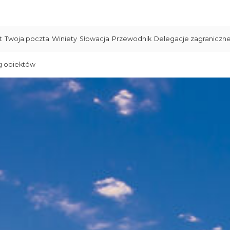
t
Twoja poczta
Winiety
Słowacja
Przewodnik
Delegacje zagraniczn
g obiektów