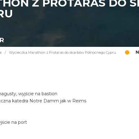
THON Z PROTARAS DO 
RU
UR
N
a
/
Wycieczka Marathon z Protaras do skarbów Północnego Cypru
gusty, wyjście na bastion
iecczna katedra Notre Damm jak w Reims
ście na port