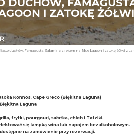
O DUCHÓW, FAMAGUSTA
AGOON I ZATOKĘ ŻÓŁWI
UR
iasto duchów, Famagusta, Salamina z rejsem na Blue Lagoon i zatokę żółwi z La
atoka Konnos, Cape Greco (Błękitna Laguna)
i Błękitna Laguna
lla, frytki, pourgouri, sałatka, chleb i Tatziki.
ektować się lampką wina lub napojem bezalkoholowym.
, dostępne na zamówienie przy rezerwacji.