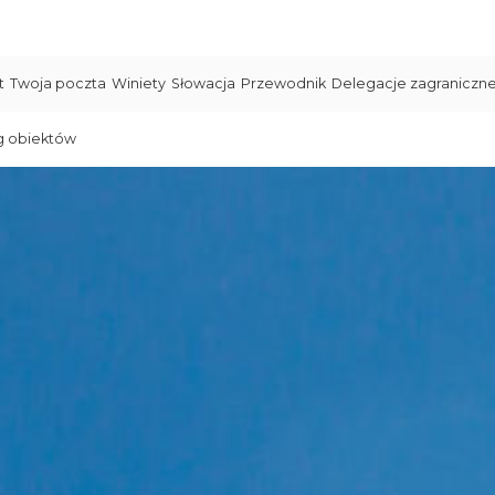
t
Twoja poczta
Winiety
Słowacja
Przewodnik
Delegacje zagraniczn
g obiektów