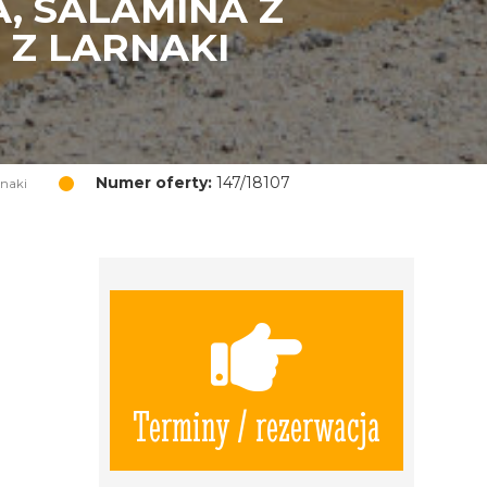
, SALAMINA Z
 Z LARNAKI
Numer oferty:
147/18107
rnaki
Terminy / rezerwacja