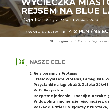
WYCIECZKA MIAST
REJSEM NA BLUE L
Cypr Północny z rejsem w pakiecie
412 PLN / 95 E
Cena od
434 PLN / 100 EUR
Strona główna
/
Oferta
/
Wycieczka M
NASZE CELE
Rejs poranny z Protaras
Trasa: Wybrzeże Protaras, Famagusta, Z
Przystanki na kąpiel: aż 2, Zatoka Żółwi 
WiFi: Bezpłatne
Bezpłatne jedzenie i 1 napój: Kurczak z gri
W dowolnym momencie rejsu możesz del
Posiłek dla dzieci: Nuggetsy z kurczaka