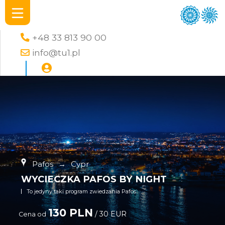
+48 33 813 90 00
info@tu1.pl
Pafos
→
Cypr
WYCIECZKA PAFOS BY NIGHT
To jedyny taki program zwiedzania Pafos
130 PLN
/ 30 EUR
Cena od