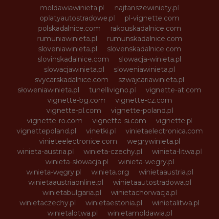
moldawiawinieta.pl
najtanszewiniety.pl
oplatyautostradowe.pl
pl-vignette.com
polskadalnice.com
rakouskadalnice.com
rumuniawinieta.pl
rumunskadalnice.com
sloveniawinieta.pl
slovenskadalnice.com
slovinskadalnice.com
slowacja-winieta.pl
slowacjawinieta.pl
sloweniawinieta.pl
svycarskadalnice.com
szwajcariawinieta.pl
słoweniawinieta.pl
tunellivigno.pl
vignette-at.com
vignette-bg.com
vignette-cz.com
vignette-pl.com
vignette-poland.pl
vignette-ro.com
vignette-si.com
vignette.pl
vignettepoland.pl
vinetki.pl
vinietaelectronica.com
vinieteelectronice.com
wegrywinieta.pl
winieta-austria.pl
winieta-czechy.pl
winieta-litwa.pl
winieta-słowacja.pl
winieta-wegry.pl
winieta-węgry.pl
winieta.org
winietaaustria.pl
winietaaustriaonline.pl
winietaautostradowa.pl
winietabulgaria.pl
winietachorwacja.pl
winietaczechy.pl
winietaestonia.pl
winietalitwa.pl
winietalotwa.pl
winietamoldawia.pl