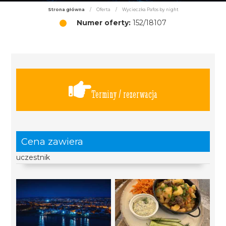
Strona główna
/
Oferta
/
Wycieczka Pafos by night
Numer oferty:
152/18107
Terminy / rezerwacja
Cena zawiera
uczestnik