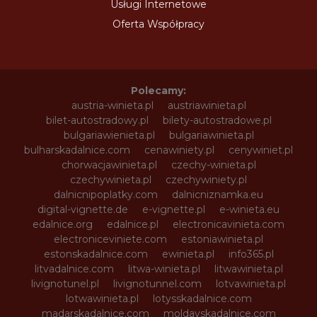
Usługi Internetowe
Oferta Współpracy
Polecamy:
austria-winieta.pl
austriawinieta.pl
bilet-autostradowy.pl
bilety-autostradowe.pl
bulgariawienieta.pl
bulgariawinieta.pl
bulharskadalnice.com
cenawiniety.pl
cenywiniet.pl
chorwacjawinieta.pl
czechy-winieta.pl
czechywinieta.pl
czechywiniety.pl
dalnicnipoplatky.com
dalnicniznamka.eu
digital-vignette.de
e-vignette.pl
e-winieta.eu
edalnice.org
edalnice.pl
electronicavinieta.com
electroniceviniete.com
estoniawinieta.pl
estonskadalnice.com
ewinieta.pl
info365.pl
litvadalnice.com
litwa-winieta.pl
litwawinieta.pl
livignotunel.pl
livignotunnel.com
lotvawinieta.pl
lotwawinieta.pl
lotysskadalnice.com
madarskadalnice.com
moldavskadalnice.com