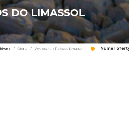
OS DO LIMASSOL
R
Numer oferty
główna
/
Oferta
/
Wycieczka z Pafos do Limassol