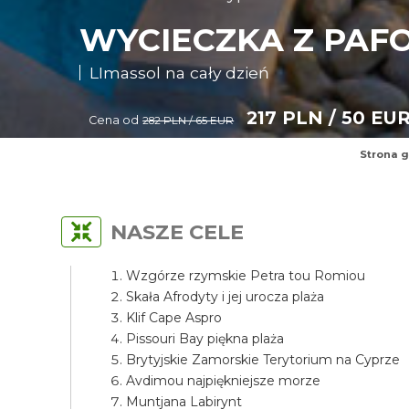
WYCIECZKA Z PAF
LImassol na cały dzień
217 PLN / 50 EU
Cena od
282 PLN / 65 EUR
Strona 
NASZE CELE
Wzgórze rzymskie Petra tou Romiou
Skała Afrodyty i jej urocza plaża
Klif Cape Aspro
Pissouri Bay piękna plaża
Brytyjskie Zamorskie Terytorium na Cyprze
Avdimou najpiękniejsze morze
Muntjana Labirynt