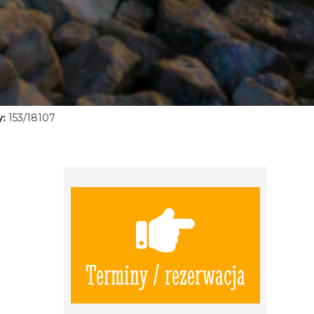
:
153/18107
Terminy / rezerwacja