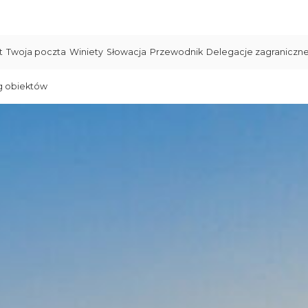
t
Twoja poczta
Winiety
Słowacja
Przewodnik
Delegacje zagraniczn
g obiektów