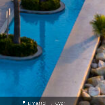
Limassol
→
Cypr