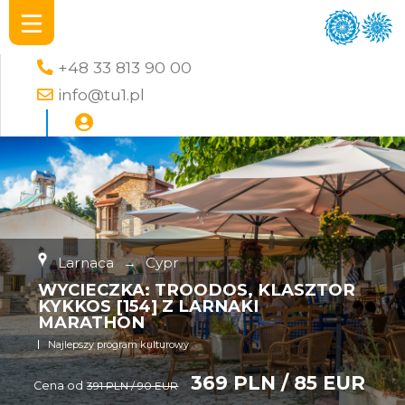
+48 33 813 90 00
info@tu1.pl
Larnaca
→
Cypr
WYCIECZKA: TROODOS, KLASZTOR
KYKKOS [154] Z LARNAKI
MARATHON
Najlepszy program kulturowy
369 PLN / 85 EUR
Cena od
391 PLN / 90 EUR