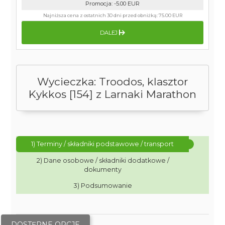
Promocja
:
-5.00
EUR
Najniższa cena z ostatnich 30 dni przed obniżką:
75.00 EUR
DALEJ
Wycieczka: Troodos, klasztor
Kykkos [154] z Larnaki Marathon
1) Terminy / składniki podstawowe / transport
2) Dane osobowe / składniki dodatkowe /
dokumenty
3) Podsumowanie
DOSTĘPNE OPCJE