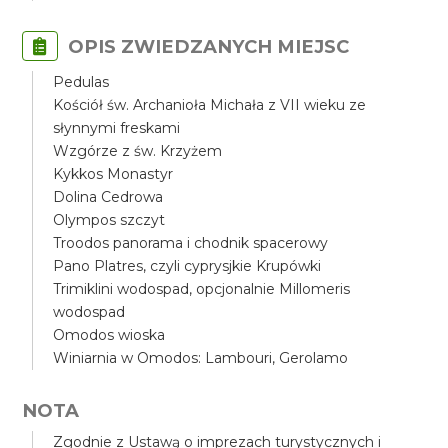
OPIS ZWIEDZANYCH MIEJSC
Pedulas
Kościół św. Archanioła Michała z VII wieku ze
słynnymi freskami
Wzgórze z św. Krzyżem
Kykkos Monastyr
Dolina Cedrowa
Olympos szczyt
Troodos panorama i chodnik spacerowy
Pano Platres, czyli cyprysjkie Krupówki
Trimiklini wodospad, opcjonalnie Millomeris
wodospad
Omodos wioska
Winiarnia w Omodos: Lambouri, Gerolamo
NOTA
Zgodnie z Ustawą o imprezach turystycznych i