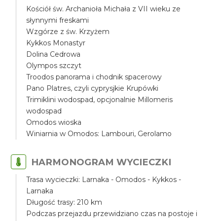
Kościół św. Archanioła Michała z VII wieku ze
słynnymi freskami
Wzgórze z św. Krzyżem
Kykkos Monastyr
Dolina Cedrowa
Olympos szczyt
Troodos panorama i chodnik spacerowy
Pano Platres, czyli cyprysjkie Krupówki
Trimiklini wodospad, opcjonalnie Millomeris
wodospad
Omodos wioska
Winiarnia w Omodos: Lambouri, Gerolamo
HARMONOGRAM WYCIECZKI
Trasa wycieczki: Larnaka - Omodos - Kykkos -
Larnaka
Długość trasy: 210 km
Podczas przejazdu przewidziano czas na postoje i