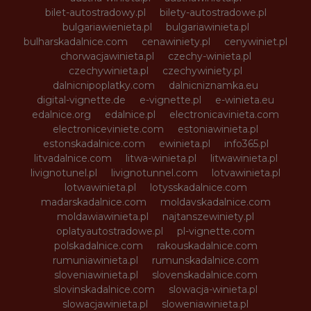
bilet-autostradowy.pl
bilety-autostradowe.pl
bulgariawienieta.pl
bulgariawinieta.pl
bulharskadalnice.com
cenawiniety.pl
cenywiniet.pl
chorwacjawinieta.pl
czechy-winieta.pl
czechywinieta.pl
czechywiniety.pl
dalnicnipoplatky.com
dalnicniznamka.eu
digital-vignette.de
e-vignette.pl
e-winieta.eu
edalnice.org
edalnice.pl
electronicavinieta.com
electroniceviniete.com
estoniawinieta.pl
estonskadalnice.com
ewinieta.pl
info365.pl
litvadalnice.com
litwa-winieta.pl
litwawinieta.pl
livignotunel.pl
livignotunnel.com
lotvawinieta.pl
lotwawinieta.pl
lotysskadalnice.com
madarskadalnice.com
moldavskadalnice.com
moldawiawinieta.pl
najtanszewiniety.pl
oplatyautostradowe.pl
pl-vignette.com
polskadalnice.com
rakouskadalnice.com
rumuniawinieta.pl
rumunskadalnice.com
sloveniawinieta.pl
slovenskadalnice.com
slovinskadalnice.com
slowacja-winieta.pl
slowacjawinieta.pl
sloweniawinieta.pl