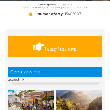
Strona główna
/
Oferta
/
Wycieczka: Troodos, klasztor Kykkos [154] z Larnaki Marathon
Numer oferty:
154/18107
Terminy / rezerwacja
Cena zawiera
uczestnik