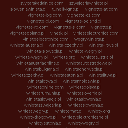
svycarskadalnice.com
szwajcariawinieta.pl
słoweniawinieta.pl
tunellivigno.pl
vignette-at.com
vignette-bg.com
vignette-cz.com
vignette-pl.com
vignette-poland.pl
vignette-ro.com
vignette-si.com
vignette.pl
vignettepoland.pl
vinetki.pl
vinietaelectronica.com
vinieteelectronice.com
wegrywinieta.pl
winieta-austria.pl
winieta-czechy.pl
winieta-litwa.pl
winieta-słowacja.pl
winieta-wegry.pl
winieta-węgry.pl
winieta.org
winietaaustria.pl
winietaaustriaonline.pl
winietaautostradowa.pl
winietabulgaria.pl
winietachorwacja.pl
winietaczechy.pl
winietaestonia.pl
winietalitwa.pl
winietalotwa.pl
winietamoldawia.pl
winietaonline.com
winietapolska.pl
winietarumunia.pl
winietaslovenia.pl
winietaslowacja.pl
winietaslowenia.pl
winietaszwajcaria.pl
winietasłowenia.pl
winietawegry.pl
winietomat.pl
winiety.org
winietydrogowe.pl
winietyelektroniczne.pl
winietyestonia.pl
winietywegry.pl