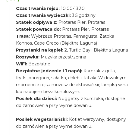
Czas trwania rejsu:
10:00-13:30
Czas trwania wycieczki:
3,5 godziny
Statek odpływa z:
Protaras Pier, Protaras
Statek powraca do:
Protaras Pier, Protaras
Trasa:
Wybrzeże Protaras, Famagusta, Zatoka
Konnos, Cape Greco (Błękitna Laguna)
Przystanki na kąpiel:
2, Turtle Bay i Błękitna Laguna
Rozrywka:
Muzyka przestrzenna
WiFi:
Bezpłatne
Bezpłatne jedzenie i 1 napój:
Kurczak z grilla,
frytki, pourgouri, sałatka, chleb i Tatziki. W dowolnym
momencie rejsu możesz delektować się lampką wina
lub napojem bezalkoholowym.
Posiłek dla dzieci:
Nuggetsy z kurczaka, dostępne
do zamówienia przy wymeldowaniu.
Posiłek wegetariański:
Kotlet warzywny, dostępny
do zamówienia przy wymeldowaniu.