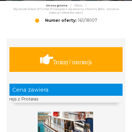
Strona główna
/
Oferta
/
Wycieczka Dream of Turtles ST Georgios II rejs poranny z Salamis, Bafra - marzenie
zobaczyć żółwie dla rodzin
Numer oferty:
161/18107
Terminy / rezerwacja
Cena zawiera
rejs z Protaras