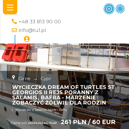
+48 33 813 90 00
info@tu1.pl
Girne
→
Cypr
WYCIECZKA DREAM OF TURTLES ST
GEORGIOS II REJS PORANNY Z
SALAMIS, BAFRA - MARZENIE
ZOBACZYĆ ŻÓŁWIE DLA RODZIN
Wycieczki z Salamis, Iskele i Bafry
261 PLN / 60 EUR
Cena od
261 PLN / 60 EUR