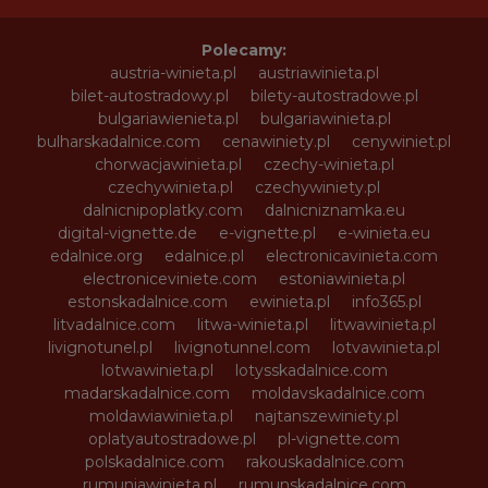
Polecamy:
austria-winieta.pl
austriawinieta.pl
bilet-autostradowy.pl
bilety-autostradowe.pl
bulgariawienieta.pl
bulgariawinieta.pl
bulharskadalnice.com
cenawiniety.pl
cenywiniet.pl
chorwacjawinieta.pl
czechy-winieta.pl
czechywinieta.pl
czechywiniety.pl
dalnicnipoplatky.com
dalnicniznamka.eu
digital-vignette.de
e-vignette.pl
e-winieta.eu
edalnice.org
edalnice.pl
electronicavinieta.com
electroniceviniete.com
estoniawinieta.pl
estonskadalnice.com
ewinieta.pl
info365.pl
litvadalnice.com
litwa-winieta.pl
litwawinieta.pl
livignotunel.pl
livignotunnel.com
lotvawinieta.pl
lotwawinieta.pl
lotysskadalnice.com
madarskadalnice.com
moldavskadalnice.com
moldawiawinieta.pl
najtanszewiniety.pl
oplatyautostradowe.pl
pl-vignette.com
polskadalnice.com
rakouskadalnice.com
rumuniawinieta.pl
rumunskadalnice.com