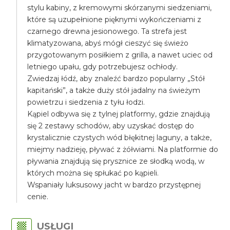
stylu kabiny, z kremowymi skórzanymi siedzeniami,
które są uzupełnione pięknymi wykończeniami z
czarnego drewna jesionowego. Ta strefa jest
klimatyzowana, abyś mógł cieszyć się świeżo
przygotowanym posiłkiem z grilla, a nawet uciec od
letniego upału, gdy potrzebujesz ochłody.
Zwiedzaj łódź, aby znaleźć bardzo popularny „Stół
kapitański”, a także duży stół jadalny na świeżym
powietrzu i siedzenia z tyłu łodzi.
Kąpiel odbywa się z tylnej platformy, gdzie znajdują
się 2 zestawy schodów, aby uzyskać dostęp do
krystalicznie czystych wód błękitnej laguny, a także,
miejmy nadzieję, pływać z żółwiami. Na platformie do
pływania znajdują się prysznice ze słodką wodą, w
których można się spłukać po kąpieli.
Wspaniały luksusowy jacht w bardzo przystępnej
cenie.
USŁUGI