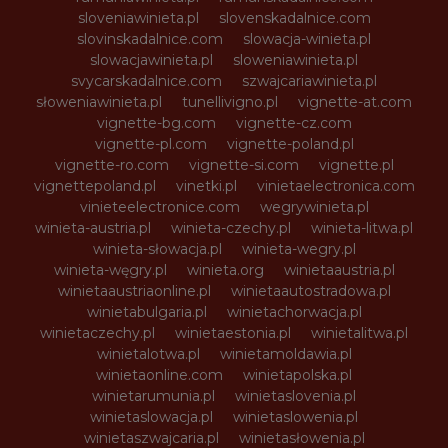
sloveniawinieta.pl
slovenskadalnice.com
slovinskadalnice.com
slowacja-winieta.pl
slowacjawinieta.pl
sloweniawinieta.pl
svycarskadalnice.com
szwajcariawinieta.pl
słoweniawinieta.pl
tunellivigno.pl
vignette-at.com
vignette-bg.com
vignette-cz.com
vignette-pl.com
vignette-poland.pl
vignette-ro.com
vignette-si.com
vignette.pl
vignettepoland.pl
vinetki.pl
vinietaelectronica.com
vinieteelectronice.com
wegrywinieta.pl
winieta-austria.pl
winieta-czechy.pl
winieta-litwa.pl
winieta-słowacja.pl
winieta-wegry.pl
winieta-węgry.pl
winieta.org
winietaaustria.pl
winietaaustriaonline.pl
winietaautostradowa.pl
winietabulgaria.pl
winietachorwacja.pl
winietaczechy.pl
winietaestonia.pl
winietalitwa.pl
winietalotwa.pl
winietamoldawia.pl
winietaonline.com
winietapolska.pl
winietarumunia.pl
winietaslovenia.pl
winietaslowacja.pl
winietaslowenia.pl
winietaszwajcaria.pl
winietasłowenia.pl