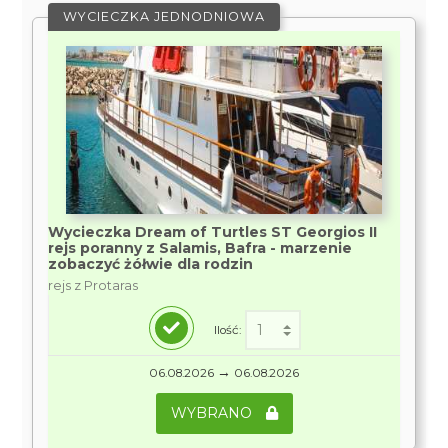
WYCIECZKA JEDNODNIOWA
Wycieczka Dream of Turtles ST Georgios II
rejs poranny z Salamis, Bafra - marzenie
zobaczyć żółwie dla rodzin
rejs z Protaras
Ilość:
→
06.08.2026
06.08.2026
WYBRANO