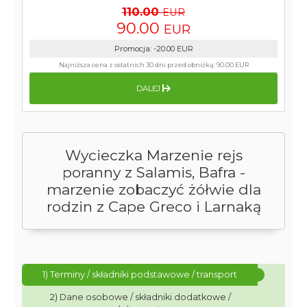
110.00
EUR
90.00
EUR
Promocja
:
-20.00
EUR
Najniższa cena z ostatnich 30 dni przed obniżką:
90.00 EUR
DALEJ
Wycieczka Marzenie rejs
poranny z Salamis, Bafra -
marzenie zobaczyć żółwie dla
rodzin z Cape Greco i Larnaką
1) Terminy / składniki podstawowe / transport
2) Dane osobowe / składniki dodatkowe /