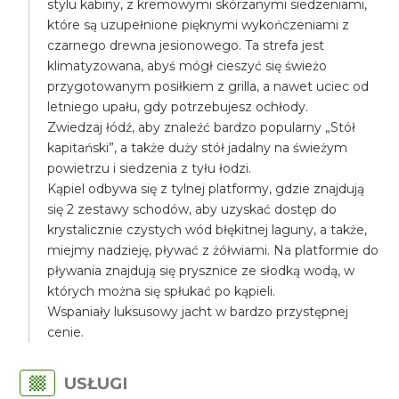
stylu kabiny, z kremowymi skórzanymi siedzeniami,
które są uzupełnione pięknymi wykończeniami z
czarnego drewna jesionowego. Ta strefa jest
klimatyzowana, abyś mógł cieszyć się świeżo
przygotowanym posiłkiem z grilla, a nawet uciec od
letniego upału, gdy potrzebujesz ochłody.
Zwiedzaj łódź, aby znaleźć bardzo popularny „Stół
kapitański”, a także duży stół jadalny na świeżym
powietrzu i siedzenia z tyłu łodzi.
Kąpiel odbywa się z tylnej platformy, gdzie znajdują
się 2 zestawy schodów, aby uzyskać dostęp do
krystalicznie czystych wód błękitnej laguny, a także,
miejmy nadzieję, pływać z żółwiami. Na platformie do
pływania znajdują się prysznice ze słodką wodą, w
których można się spłukać po kąpieli.
Wspaniały luksusowy jacht w bardzo przystępnej
cenie.
USŁUGI