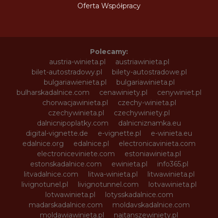
Oferta Współpracy
Polecamy:
austria-winieta.pl
austriawinieta.pl
bilet-autostradowy.pl
bilety-autostradowe.pl
bulgariawienieta.pl
bulgariawinieta.pl
bulharskadalnice.com
cenawiniety.pl
cenywiniet.pl
chorwacjawinieta.pl
czechy-winieta.pl
czechywinieta.pl
czechywiniety.pl
dalnicnipoplatky.com
dalnicniznamka.eu
digital-vignette.de
e-vignette.pl
e-winieta.eu
edalnice.org
edalnice.pl
electronicavinieta.com
electroniceviniete.com
estoniawinieta.pl
estonskadalnice.com
ewinieta.pl
info365.pl
litvadalnice.com
litwa-winieta.pl
litwawinieta.pl
livignotunel.pl
livignotunnel.com
lotvawinieta.pl
lotwawinieta.pl
lotysskadalnice.com
madarskadalnice.com
moldavskadalnice.com
moldawiawinieta.pl
najtanszewiniety.pl