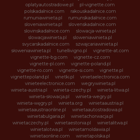
oplatyautostradowe.pl
pl-vignette.com
polskadalnice.com
rakouskadalnice.com
rumuniawinieta.pl
rumunskadalnice.com
sloveniawinieta.pl
slovenskadalnice.com
slovinskadalnice.com
slowacja-winieta.pl
slowacjawinieta.pl
sloweniawinieta.pl
svycarskadalnice.com
szwajcariawinieta.pl
słoweniawinieta.pl
tunellivigno.pl
vignette-at.com
vignette-bg.com
vignette-cz.com
vignette-pl.com
vignette-poland.pl
vignette-ro.com
vignette-si.com
vignette.pl
vignettepoland.pl
vinetki.pl
vinietaelectronica.com
vinieteelectronice.com
wegrywinieta.pl
winieta-austria.pl
winieta-czechy.pl
winieta-litwa.pl
winieta-słowacja.pl
winieta-wegry.pl
winieta-węgry.pl
winieta.org
winietaaustria.pl
winietaaustriaonline.pl
winietaautostradowa.pl
winietabulgaria.pl
winietachorwacja.pl
winietaczechy.pl
winietaestonia.pl
winietalitwa.pl
winietalotwa.pl
winietamoldawia.pl
winietaonline.com
winietapolska.pl