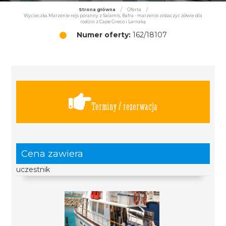
Strona główna
/
Oferta
/
Wycieczka Marzenie rejs poranny z Salamis, Bafra - marzenie zobaczyć żółwie dla
rodzin z Cape Greco i Larnaką
Numer oferty:
162/18107
Terminy / rezerwacja
Cena zawiera
uczestnik