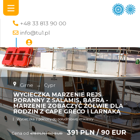
+48 33 813 90 00
info@tu1.pl
Girne
→
Cypr
WYCIECZKA MARZENIE REJS
PORANNY Z SALAMIS, BAFRA -
MARZENIE ZOBACZYĆ ŻÓŁWIE DLA
RODZIN Z CAPE GRECO I LARNAKĄ
Wycieczka z północy do południowej enklawy
391 PLN / 90 EUR
Cena od
478 PLN / 110 EUR