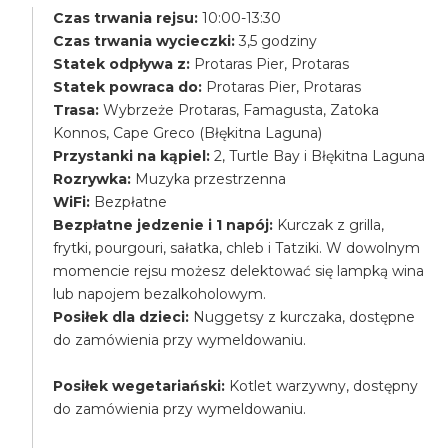
Czas trwania rejsu:
10:00-13:30
Czas trwania wycieczki:
3,5 godziny
Statek odpływa z:
Protaras Pier, Protaras
Statek powraca do:
Protaras Pier, Protaras
Trasa:
Wybrzeże Protaras, Famagusta, Zatoka
Konnos, Cape Greco (Błękitna Laguna)
Przystanki na kąpiel:
2, Turtle Bay i Błękitna Laguna
Rozrywka:
Muzyka przestrzenna
WiFi:
Bezpłatne
Bezpłatne jedzenie i 1 napój:
Kurczak z grilla,
frytki, pourgouri, sałatka, chleb i Tatziki. W dowolnym
momencie rejsu możesz delektować się lampką wina
lub napojem bezalkoholowym.
Posiłek dla dzieci:
Nuggetsy z kurczaka, dostępne
do zamówienia przy wymeldowaniu.
Posiłek wegetariański:
Kotlet warzywny, dostępny
do zamówienia przy wymeldowaniu.