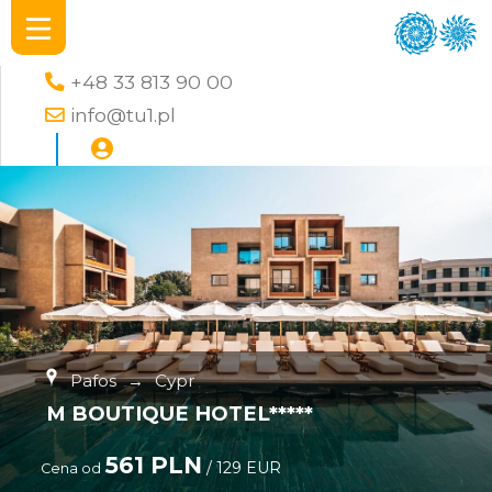
+48 33 813 90 00
info@tu1.pl
Pafos
→
Cypr
M BOUTIQUE HOTEL*****
561 PLN
/ 129 EUR
Cena od