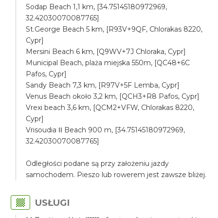
Sodap Beach 1,1 km, [34.75145180972969,
32.42030070087765]
St.George Beach 5 km, [R93V+9QF, Chlorakas 8220,
Cypr]
Mersini Beach 6 km, [Q9WV+7J Chloraka, Cypr]
Municipal Beach, plaża miejska 550m, [QC48+6C
Pafos, Cypr]
Sandy Beach 7,3 km, [R97V+5F Lemba, Cypr]
Venus Beach około 3,2 km, [QCH3+R8 Pafos, Cypr]
Vrexi beach 3,6 km, [QCM2+VFW, Chlorakas 8220,
Cypr]
Vrisoudia ΙΙ Beach 900 m, [34.75145180972969,
32.42030070087765]
Odległości podane są przy założeniu jazdy
samochodem. Pieszo lub rowerem jest zawsze bliżej.
USŁUGI