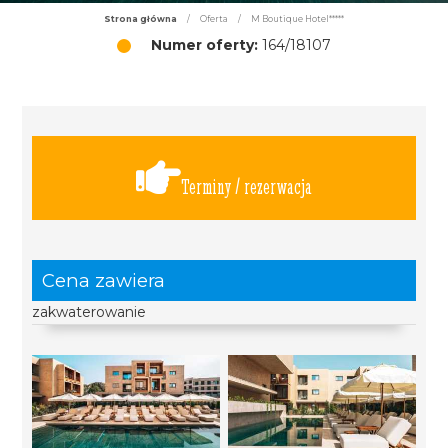
Strona główna
/
Oferta
/
M Boutique Hotel*****
Numer oferty:
164/18107
Terminy / rezerwacja
Cena zawiera
zakwaterowanie