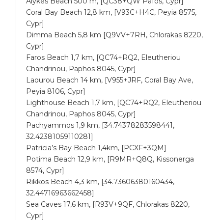
Alykes Beach 500 m, [QC38+QW Pafos, Cypr]
Coral Bay Beach 12,8 km, [V93C+H4C, Peyia 8575,
Cypr]
Dimma Beach 5,8 km [Q9VV+7RH, Chlorakas 8220,
Cypr]
Faros Beach 1,7 km, [QC74+RQ2, Eleutheriou
Chandrinou, Paphos 8045, Cypr]
Laourou Beach 14 km, [V955+JRF, Coral Bay Ave,
Peyia 8106, Cypr]
Lighthouse Beach 1,7 km, [QC74+RQ2, Eleutheriou
Chandrinou, Paphos 8045, Cypr]
Pachyammos 1,9 km, [34.74378283598441,
32.42381059110281]
Patricia’s Bay Beach 1,4km, [PCXF+3QM]
Potima Beach 12,9 km, [R9MR+Q8Q, Kissonerga
8574, Cypr]
Rikkos Beach 4,3 km, [34.73606380160434,
32.44716963662458]
Sea Caves 17,6 km, [R93V+9QF, Chlorakas 8220,
Cypr]