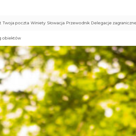
t
Twoja poczta
Winiety
Słowacja
Przewodnik
Delegacje zagraniczn
g obiektów