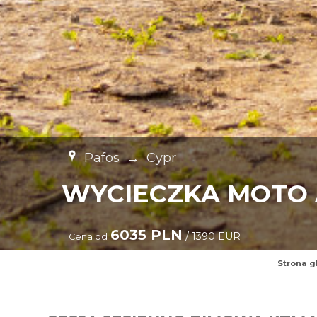
Pafos
→
Cypr
WYCIECZKA MOTO
6035 PLN
/ 1390 EUR
Cena od
Strona g