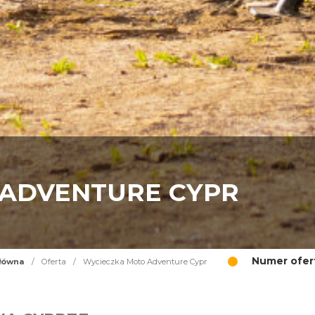
 ADVENTURE CYPR
Numer ofer
łówna
/
Oferta
/
Wycieczka Moto Adventure Cypr