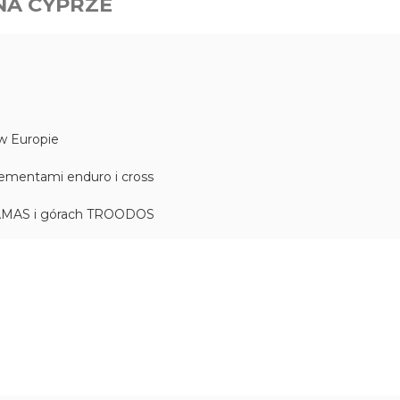
NA CYPRZE
 w Europie
lementami enduro i cross
AKAMAS i górach TROODOS