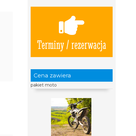
Terminy / rezerwacja
Cena zawiera
pakiet moto