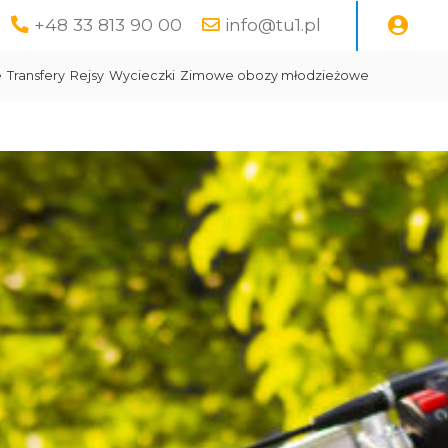
+48 33 813 90 00
info@tu1.pl
e
Transfery
Rejsy
Wycieczki
Zimowe obozy młodzieżowe