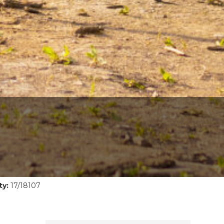
ty:
17/18107