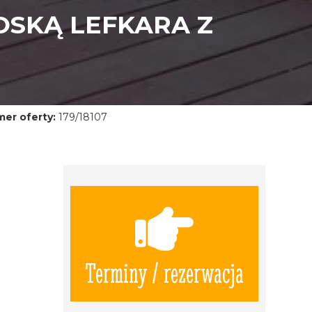
OSKĄ LEFKARA Z
er oferty:
179/18107
Terminy / rezerwacja