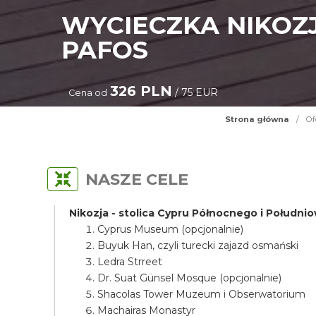
WYCIECZKA NIKOZJ
PAFOS
326 PLN
/ 75 EUR
Cena od
Strona główna
/
Of
NASZE CELE
Nikozja - stolica Cypru Północnego i Połudn
Cyprus Museum (opcjonalnie)
Buyuk Han, czyli turecki zajazd osmański
Ledra Strreet
Dr. Suat Günsel Mosque (opcjonalnie)
Shacolas Tower Muzeum i Obserwatorium
Machairas Monastyr