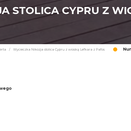
A STOLICA CYPRU Z WI
Num
erta
/
Wycieczka Nikozja stolica Cypru z wioską Lefkara z Pafos
iowego