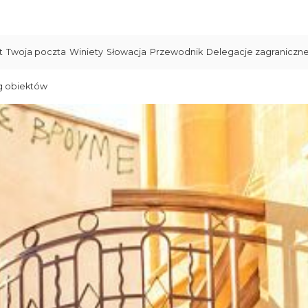
t
Twoja poczta
Winiety
Słowacja
Przewodnik
Delegacje zagraniczn
g obiektów