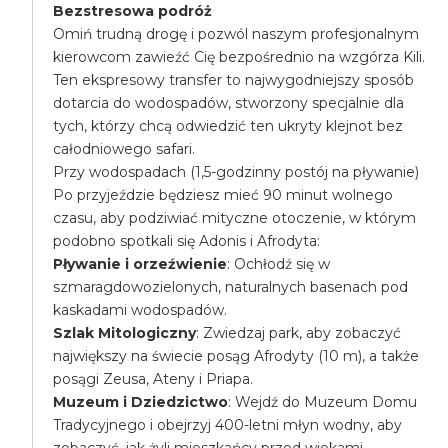
Bezstresowa podróż
Omiń trudną drogę i pozwól naszym profesjonalnym
kierowcom zawieźć Cię bezpośrednio na wzgórza Kili.
Ten ekspresowy transfer to najwygodniejszy sposób
dotarcia do wodospadów, stworzony specjalnie dla
tych, którzy chcą odwiedzić ten ukryty klejnot bez
całodniowego safari.
Przy wodospadach (1,5-godzinny postój na pływanie)
Po przyjeździe będziesz mieć 90 minut wolnego
czasu, aby podziwiać mityczne otoczenie, w którym
podobno spotkali się Adonis i Afrodyta:
Pływanie i orzeźwienie
: Ochłodź się w
szmaragdowozielonych, naturalnych basenach pod
kaskadami wodospadów.
Szlak Mitologiczny
: Zwiedzaj park, aby zobaczyć
największy na świecie posąg Afrodyty (10 m), a także
posągi Zeusa, Ateny i Priapa.
Muzeum i Dziedzictwo
: Wejdź do Muzeum Domu
Tradycyjnego i obejrzyj 400-letni młyn wodny, aby