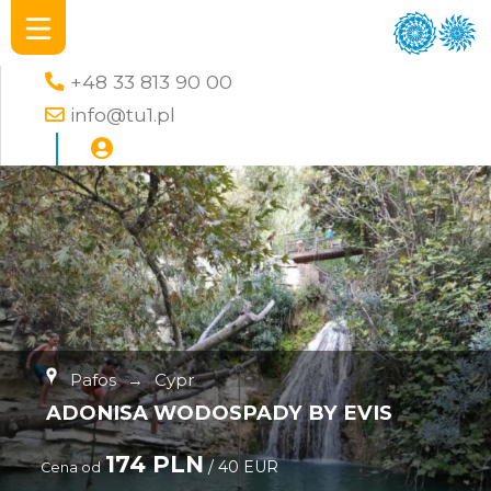
+48 33 813 90 00
info@tu1.pl
Pafos
→
Cypr
ADONISA WODOSPADY BY EVIS
174 PLN
/ 40 EUR
Cena od