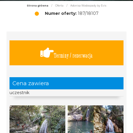
Strona główna
/
Oferta
/
Adonisa Wodospady by Evis
Numer oferty:
187/18107
Terminy / rezerwacja
Cena zawiera
uczestnik