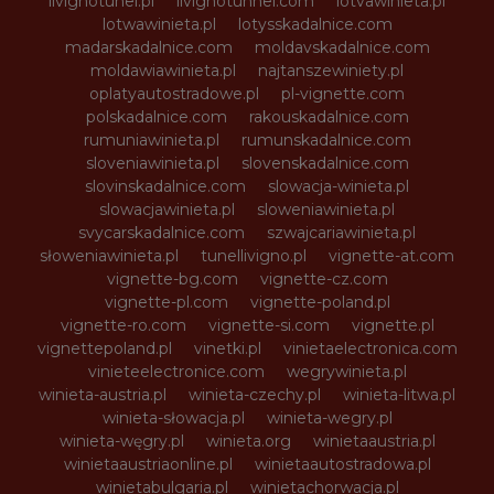
livignotunel.pl
livignotunnel.com
lotvawinieta.pl
lotwawinieta.pl
lotysskadalnice.com
madarskadalnice.com
moldavskadalnice.com
moldawiawinieta.pl
najtanszewiniety.pl
oplatyautostradowe.pl
pl-vignette.com
polskadalnice.com
rakouskadalnice.com
rumuniawinieta.pl
rumunskadalnice.com
sloveniawinieta.pl
slovenskadalnice.com
slovinskadalnice.com
slowacja-winieta.pl
slowacjawinieta.pl
sloweniawinieta.pl
svycarskadalnice.com
szwajcariawinieta.pl
słoweniawinieta.pl
tunellivigno.pl
vignette-at.com
vignette-bg.com
vignette-cz.com
vignette-pl.com
vignette-poland.pl
vignette-ro.com
vignette-si.com
vignette.pl
vignettepoland.pl
vinetki.pl
vinietaelectronica.com
vinieteelectronice.com
wegrywinieta.pl
winieta-austria.pl
winieta-czechy.pl
winieta-litwa.pl
winieta-słowacja.pl
winieta-wegry.pl
winieta-węgry.pl
winieta.org
winietaaustria.pl
winietaaustriaonline.pl
winietaautostradowa.pl
winietabulgaria.pl
winietachorwacja.pl