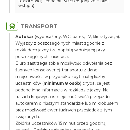
tożsamości), cena ok. 30-50 € (dojazd + bilet
wstępu)
TRANSPORT
Autokar
(wyposażony: WC, barek, TV, klimatyzacja).
Wyjazdy z poszczególnych miast zgodnie z
rozkładem jazdy i za dopłatą widniejącą przy
poszczególnych miastach.
Biuro zastrzega sobie możliwość odwołania bez
żadnych konsekwencji transportu z danej
miejscowości, w przypadku zbyt małej liczby
uczestników (
minimum 8 osób
) chyba, że jest
podane inna informacja w rozkładzie jazdy. Na
trasach krajowych istnieje możliwość przejazdu
autokarem o niższym standardzie lub mikrobusem
oraz możliwość ewentualnych przesiadek z tym
związanych.
Zbiórka uczestników 15 minut przed godziną