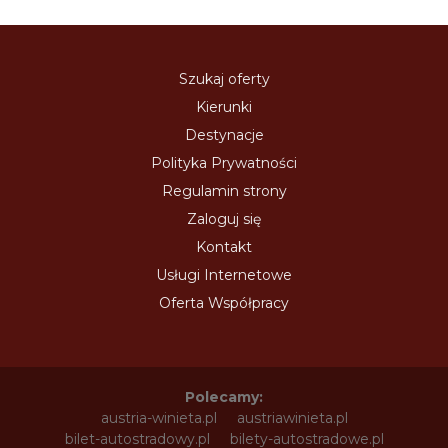
Szukaj oferty
Kierunki
Destynacje
Polityka Prywatności
Regulamin strony
Zaloguj się
Kontakt
Usługi Internetowe
Oferta Współpracy
Polecamy:
austria-winieta.pl
austriawinieta.pl
bilet-autostradowy.pl
bilety-autostradowe.pl