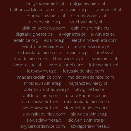
bulgariawienieta.pl
bulgariawinieta.pl
bulharskadalnice.com
cenawiniety.pl
cenywiniet.pl
chorwacjawinieta.pl
czechy-winieta.pl
czechywinieta.pl
czechywiniety.pl
dalnicnipoplatky.com
dalnicniznamka.eu
digital-vignette.de
e-vignette.pl
e-winieta.eu
edalnice.org
edalnice.pl
electronicavinieta.com
electroniceviniete.com
estoniawinieta.pl
estonskadalnice.com
ewinieta.pl
info365.pl
litvadalnice.com
litwa-winieta.pl
litwawinieta.pl
livignotunel.pl
livignotunnel.com
lotvawinieta.pl
lotwawinieta.pl
lotysskadalnice.com
madarskadalnice.com
moldavskadalnice.com
moldawiawinieta.pl
najtanszewiniety.pl
oplatyautostradowe.pl
pl-vignette.com
polskadalnice.com
rakouskadalnice.com
rumuniawinieta.pl
rumunskadalnice.com
sloveniawinieta.pl
slovenskadalnice.com
slovinskadalnice.com
slowacja-winieta.pl
slowacjawinieta.pl
sloweniawinieta.pl
svycarskadalnice.com
szwajcariawinieta.pl