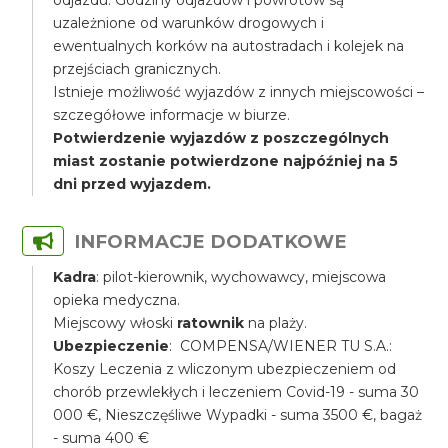
odjazdu. Godziny odjazdów i powrotów są
uzależnione od warunków drogowych i
ewentualnych korków na autostradach i kolejek na
przejściach granicznych.
Istnieje możliwość wyjazdów z innych miejscowości –
szczegółowe informacje w biurze.
Potwierdzenie wyjazdów z poszczególnych
miast zostanie potwierdzone najpóźniej na 5
dni przed wyjazdem.
INFORMACJE DODATKOWE
Kadra
: pilot-kierownik, wychowawcy, miejscowa
opieka medyczna.
Miejscowy włoski
ratownik
na plaży.
Ubezpieczenie
: COMPENSA/WIENER TU S.A.:
Koszy Leczenia z wliczonym ubezpieczeniem od
chorób przewlekłych i leczeniem Covid-19 - suma 30
000 €, Nieszczęśliwe Wypadki - suma 3500 €, bagaż
- suma 400 €