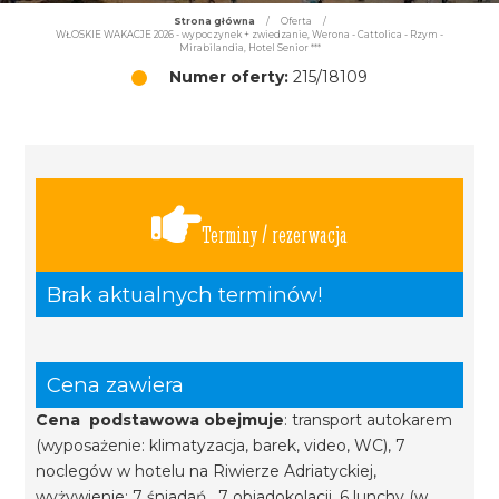
Strona główna
/
Oferta
/
WŁOSKIE WAKACJE 2026 - wypoczynek + zwiedzanie, Werona - Cattolica - Rzym -
Mirabilandia, Hotel Senior ***
Numer oferty:
215/18109
Terminy / rezerwacja
Brak aktualnych terminów!
Cena zawiera
Cena podstawowa obejmuje
: transport autokarem
(wyposażenie: klimatyzacja, barek, video, WC), 7
noclegów w hotelu na Riwierze Adriatyckiej,
wyżywienie: 7 śniadań, 7 obiadokolacji, 6 lunchy (w