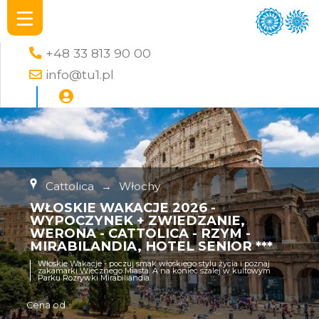
+48 33 813 90 00
info@tu1.pl
Cattolica
→
Włochy
WŁOSKIE WAKACJE 2026 -
WYPOCZYNEK + ZWIEDZANIE,
WERONA - CATTOLICA - RZYM -
MIRABILANDIA, HOTEL SENIOR ***
Włoskie Wakacje - poczuj smak włoskiego stylu życia i poznaj
zakamarki Wiecznego Miasta. A na koniec szalej w kultowym
Parku Rozrywki Mirabiliandia
Cena od