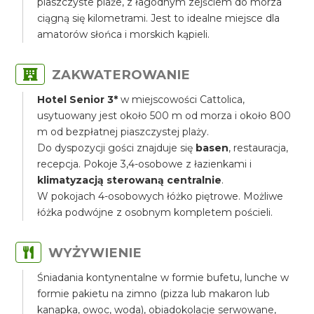
piaszczyste plaże, z łagodnym zejściem do morza
ciągną się kilometrami. Jest to idealne miejsce dla
amatorów słońca i morskich kąpieli.
ZAKWATEROWANIE
Hotel Senior 3*
w miejscowości Cattolica,
usytuowany jest około 500 m od morza i około 800
m od bezpłatnej piaszczystej plaży.
Do dyspozycji gości znajduje się
basen
, restauracja,
recepcja. Pokoje 3,4-osobowe z łazienkami i
klimatyzacją sterowaną centralnie
.
W pokojach 4-osobowych łóżko piętrowe. Możliwe
łóżka podwójne z osobnym kompletem pościeli.
WYŻYWIENIE
Śniadania kontynentalne w formie bufetu, lunche w
formie pakietu na zimno (pizza lub makaron lub
kanapka, owoc, woda), obiadokolacje serwowane,