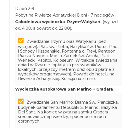
Dzień 2-9
Pobyt na Riwierze Adriatyckiej 8 dni - 7 noclegów
Całodniowa wycieczka Rzym+Watykan
(wyjazd
ok. 4.00, a powrót ok. 22.00).
Zwiedzanie Rzymu oraz Watykanu (bez
wstępów): Plac św. Piotra, Bazylika św. Piotra, Plac
i Schody Hiszpańskie, Fontanna di Trevi, Panteon,
Piazza Navona, Most i Zamek św. Anioła, Plac
Wenecki, Kapitol, Koloseum. W trakcie zwiedzania
obiad w Rzymie (opłaty za przewodników
lokalnych, przejazdy metrem oraz obiad płatne z
wydatków programowych). Powrót do hotelu na
Riwierze Adriatyckiej. Kolacja na zimno.
Wycieczka autokarowa San Marino + Gradara
.
Zwiedzanie San Marino: Brama Św. Franciszka,
budynek parlamentu Republiki S. Marino, Bazylika
Del Sant. Na koniec wizyta na zamku Gradara -
średniowiecznej twierdzy, spacer po murach
obronnych.