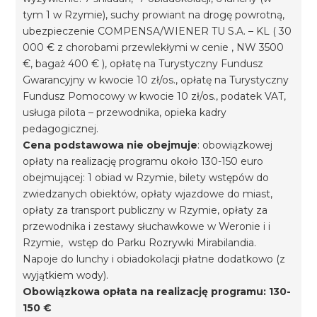
tym 1 w Rzymie), suchy prowiant na drogę powrotną,
ubezpieczenie COMPENSA/WIENER TU S.A. – KL ( 30
000 € z chorobami przewlekłymi w cenie , NW 3500
€, bagaż 400 € ), opłatę na Turystyczny Fundusz
Gwarancyjny w kwocie 10 zł/os., opłatę na Turystyczny
Fundusz Pomocowy w kwocie 10 zł/os., podatek VAT,
usługa pilota – przewodnika, opieka kadry
pedagogicznej.
Cena podstawowa nie obejmuje
: obowiązkowej
opłaty na realizację programu około 130-150 euro
obejmującej: 1 obiad w Rzymie, bilety wstępów do
zwiedzanych obiektów, opłaty wjazdowe do miast,
opłaty za transport publiczny w Rzymie, opłaty za
przewodnika i zestawy słuchawkowe w Weronie i i
Rzymie, wstęp do Parku Rozrywki Mirabilandia.
Napoje do lunchy i obiadokolacji płatne dodatkowo (z
wyjątkiem wody).
Obowiązkowa opłata na realizację programu: 130-
150 €