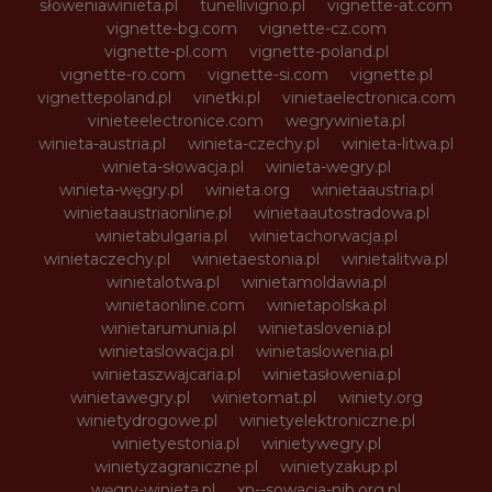
słoweniawinieta.pl
tunellivigno.pl
vignette-at.com
vignette-bg.com
vignette-cz.com
vignette-pl.com
vignette-poland.pl
vignette-ro.com
vignette-si.com
vignette.pl
vignettepoland.pl
vinetki.pl
vinietaelectronica.com
vinieteelectronice.com
wegrywinieta.pl
winieta-austria.pl
winieta-czechy.pl
winieta-litwa.pl
winieta-słowacja.pl
winieta-wegry.pl
winieta-węgry.pl
winieta.org
winietaaustria.pl
winietaaustriaonline.pl
winietaautostradowa.pl
winietabulgaria.pl
winietachorwacja.pl
winietaczechy.pl
winietaestonia.pl
winietalitwa.pl
winietalotwa.pl
winietamoldawia.pl
winietaonline.com
winietapolska.pl
winietarumunia.pl
winietaslovenia.pl
winietaslowacja.pl
winietaslowenia.pl
winietaszwajcaria.pl
winietasłowenia.pl
winietawegry.pl
winietomat.pl
winiety.org
winietydrogowe.pl
winietyelektroniczne.pl
winietyestonia.pl
winietywegry.pl
winietyzagraniczne.pl
winietyzakup.pl
węgry-winieta.pl
xn--sowacja-njb.org.pl