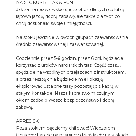
NA STOKU - RELAX & FUN
Jak sama nazwa wskazuje to obóz dla tych co lubią
lajtową jazdę, dobrą zabawę, ale także dla tych co
chcą doskonalić swoje umiejętności.
Na stoku jeździcie w dwóch grupach zaawansowania:
średnio zaawansowanej i zaawansowanej.
Codziennie przez 5-6 godzin, przez 6 dni, będziecie
korzystać z uroków narciarskich tras. Część czasu,
spędzicie na wspólnych przejazdach z instruktorem,
a przez resztę dnia będziecie mieli okazję
eksplorować ustalone trasy pozostając z kadrą w
stałym kontakcie. Nasza kadra swoim czujnym
okiem zadba o Wasze bezpieczeństwo i dobrą
zabawę.
APRES SKI
Poza stokiem będziemy chillować! Wieczorem
ładujemy baterie na następny dzień jazdy na stokach.