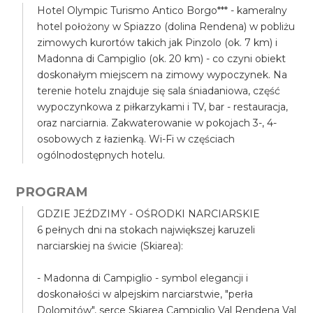
Hotel Olympic Turismo Antico Borgo*** - kameralny
hotel położony w Spiazzo (dolina Rendena) w pobliżu
zimowych kurortów takich jak Pinzolo (ok. 7 km) i
Madonna di Campiglio (ok. 20 km) - co czyni obiekt
doskonałym miejscem na zimowy wypoczynek. Na
terenie hotelu znajduje się sala śniadaniowa, część
wypoczynkowa z piłkarzykami i TV, bar - restauracja,
oraz narciarnia. Zakwaterowanie w pokojach 3-, 4-
osobowych z łazienką. Wi-Fi w częściach
ogólnodostępnych hotelu.
PROGRAM
GDZIE JEŹDZIMY - OŚRODKI NARCIARSKIE
6 pełnych dni na stokach największej karuzeli
narciarskiej na świcie (Skiarea):
- Madonna di Campiglio - symbol elegancji i
doskonałości w alpejskim narciarstwie, "perła
Dolomitów", serce Skiarea Campiglio Val Rendena Val