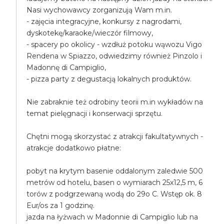
Nasi wychowawcy zorganizują Wam m.in.
- zajęcia integracyjne, konkursy z nagrodami,
dyskotekę/karaoke/wieczór filmowy,
- spacery po okolicy - wzdłuż potoku wąwozu Vigo
Rendena w Spiazzo, odwiedzimy również Pinzolo i
Madonnę di Campiglio,
- pizza party z degustacją lokalnych produktów.
Nie zabraknie też odrobiny teorii m.in wykładów na
temat pielęgnacji i konserwacji sprzętu.
Chętni mogą skorzystać z atrakcji fakultatywnych -
atrakcje dodatkowo płatne:
pobyt na krytym basenie oddalonym zaledwie 500
metrów od hotelu, basen o wymiarach 25x12,5 m, 6
torów z podgrzewaną wodą do 29o C. Wstęp ok. 8
Eur/os za 1 godzinę.
jazda na łyżwach w Madonnie di Campiglio lub na