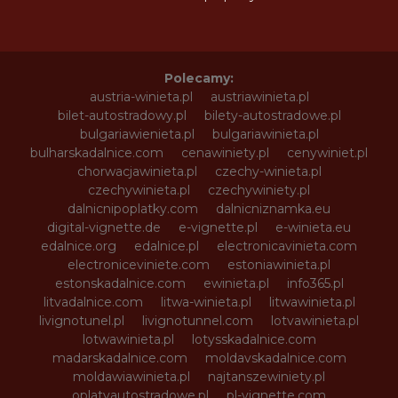
Polecamy:
austria-winieta.pl
austriawinieta.pl
bilet-autostradowy.pl
bilety-autostradowe.pl
bulgariawienieta.pl
bulgariawinieta.pl
bulharskadalnice.com
cenawiniety.pl
cenywiniet.pl
chorwacjawinieta.pl
czechy-winieta.pl
czechywinieta.pl
czechywiniety.pl
dalnicnipoplatky.com
dalnicniznamka.eu
digital-vignette.de
e-vignette.pl
e-winieta.eu
edalnice.org
edalnice.pl
electronicavinieta.com
electroniceviniete.com
estoniawinieta.pl
estonskadalnice.com
ewinieta.pl
info365.pl
litvadalnice.com
litwa-winieta.pl
litwawinieta.pl
livignotunel.pl
livignotunnel.com
lotvawinieta.pl
lotwawinieta.pl
lotysskadalnice.com
madarskadalnice.com
moldavskadalnice.com
moldawiawinieta.pl
najtanszewiniety.pl
oplatyautostradowe.pl
pl-vignette.com