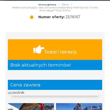
Strona główna
/
Oferta
/
Madonna di Campiglio - obóz narciarsko-snowboardowy Hotel Olympic Turismo
Antico Borgo*** 10 dni 13-19 lat
Numer oferty:
23/18167
Terminy / rezerwacja
Brak aktualnych terminów!
Cena zawiera
uczestnik