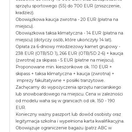
sprzętu sportowego (SS) do 700 EUR (zniszczenie,
kradzież).
Obowiązkowa kaucja zwrotna - 20 EUR (płatna na
miejscu).
Obowiązkowa taksa klimatyczna - 14 EUR (płatna na
miejscu) (dotyczy osób, które ukończyły 14 lat).
Opłata za 6-dniowy młodzieżowy karnet grupowy -
238 EUR (OTB/SD 1), 266 EUR (OTB/SD 2-6) + kaucja
(zwrotna) za skipass - 5 EUR (płatne na miejscu).
Proponowane min. kieszonkowe ok. 110 EUR +
skipass + taksa klimatyczna + kaucja (zwrotna) +
imprezy fakultatywne + posiłki tranzytowe.
Zachęcamy do wypożyczenia sprzętu narciarskiego
lub snowboardowego na miejscu. Cena w zależności
od modelu waha się w granicach od ok. 150 - 190
EUR.
Konieczny ważny paszport lub dowód osobisty oraz
legitymacja szkolna i wypełniona karta kwalifikacyjna.
Obowiązuje ograniczenie bagażu (patrz ABC w