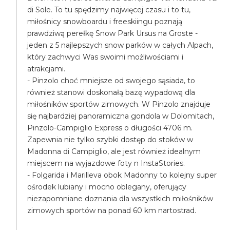
di Sole. To tu spędzimy najwięcej czasu i to tu,
miłośnicy snowboardu i freeskiingu poznają
prawdziwą perełkę Snow Park Ursus na Groste -
jeden z 5 najlepszych snow parków w całych Alpach,
który zachwyci Was swoimi możliwościami i
atrakcjami.
- Pinzolo choć mniejsze od swojego sąsiada, to
również stanowi doskonałą bazę wypadową dla
miłośników sportów zimowych. W Pinzolo znajduje
się najbardziej panoramiczna gondola w Dolomitach,
Pinzolo-Campiglio Express o długości 4706 m.
Zapewnia nie tylko szybki dostęp do stoków w
Madonna di Campiglio, ale jest również idealnym
miejscem na wyjazdowe foty n InstaStories.
- Folgarida i Marilleva obok Madonny to kolejny super
ośrodek lubiany i mocno oblegany, oferujący
niezapomniane doznania dla wszystkich miłośników
zimowych sportów na ponad 60 km nartostrad.