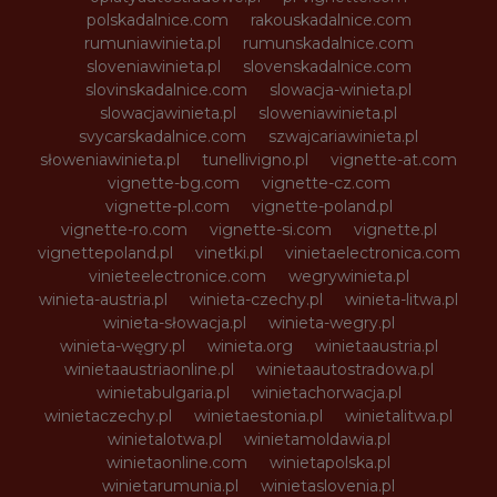
polskadalnice.com
rakouskadalnice.com
rumuniawinieta.pl
rumunskadalnice.com
sloveniawinieta.pl
slovenskadalnice.com
slovinskadalnice.com
slowacja-winieta.pl
slowacjawinieta.pl
sloweniawinieta.pl
svycarskadalnice.com
szwajcariawinieta.pl
słoweniawinieta.pl
tunellivigno.pl
vignette-at.com
vignette-bg.com
vignette-cz.com
vignette-pl.com
vignette-poland.pl
vignette-ro.com
vignette-si.com
vignette.pl
vignettepoland.pl
vinetki.pl
vinietaelectronica.com
vinieteelectronice.com
wegrywinieta.pl
winieta-austria.pl
winieta-czechy.pl
winieta-litwa.pl
winieta-słowacja.pl
winieta-wegry.pl
winieta-węgry.pl
winieta.org
winietaaustria.pl
winietaaustriaonline.pl
winietaautostradowa.pl
winietabulgaria.pl
winietachorwacja.pl
winietaczechy.pl
winietaestonia.pl
winietalitwa.pl
winietalotwa.pl
winietamoldawia.pl
winietaonline.com
winietapolska.pl
winietarumunia.pl
winietaslovenia.pl