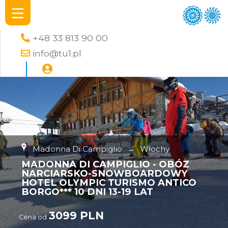
+48 33 813 90 00
info@tu1.pl
Madonna Di Campiglio
→
Włochy
MADONNA DI CAMPIGLIO - OBÓZ
NARCIARSKO-SNOWBOARDOWY
HOTEL OLYMPIC TURISMO ANTICO
BORGO*** 10 DNI 13-19 LAT
3099 PLN
Cena od