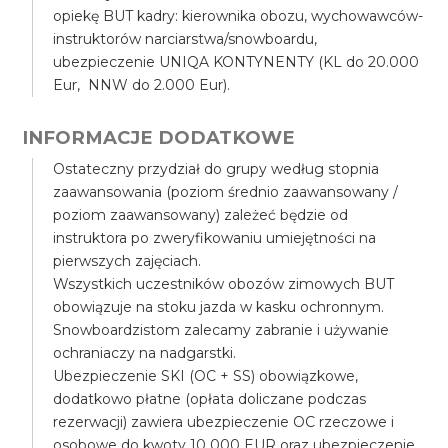
opiekę BUT kadry: kierownika obozu, wychowawców-
instruktorów narciarstwa/snowboardu,
ubezpieczenie UNIQA KONTYNENTY (KL do 20.000
Eur, NNW do 2.000 Eur).
INFORMACJE DODATKOWE
Ostateczny przydział do grupy według stopnia
zaawansowania (poziom średnio zaawansowany /
poziom zaawansowany) zależeć będzie od
instruktora po zweryfikowaniu umiejętności na
pierwszych zajęciach.
Wszystkich uczestników obozów zimowych BUT
obowiązuje na stoku jazda w kasku ochronnym.
Snowboardzistom zalecamy zabranie i używanie
ochraniaczy na nadgarstki.
Ubezpieczenie SKI (OC + SS) obowiązkowe,
dodatkowo płatne (opłata doliczane podczas
rezerwacji) zawiera ubezpieczenie OC rzeczowe i
osobowe do kwoty 10 000 EUR oraz ubezpieczenie