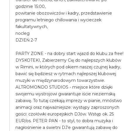
godzinie 15:00,
powitanie obozowiczów i kadry, przedstawienie
programu letniego chillowania i wycieczek
fakultatywnych,
nocleg
DZIEŃ 2-7
PARTY ZONE - na dobry start wjazd do klubu za free!
DYSKOTEKI, Zabierzemy Cię do najlepszych klubów
w Rimini, w których pod okiem naszej czujnej kadry,
bawić się będziesz w rytmach najlepszej klubowej
muzyki w międzynarodowym towarzystwie.
ALTROMONDO STUDIOS - miejsce które dzięki
swojemu wystrojowi gwarantuje iście nieziemską
zabawę. To tutaj czekają imprezy w pianie, mnóstwo
animacji oraz najważniejsze: występy zaproszonych
gości: czołówki europejskich DJów. Wstęp ok. 25
EUR/os. PETER PAN - to styl, to dobra muzyka i
nagłośnienie a świetni DJ’e gwarantują zabawę do