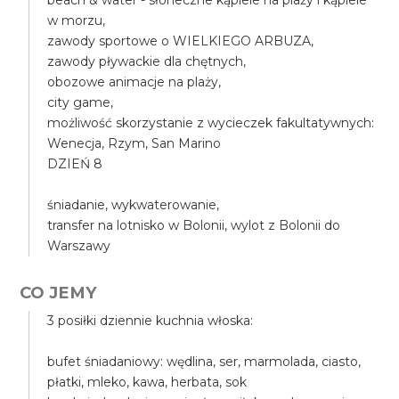
beach & water - słoneczne kąpiele na plaży i kąpiele
w morzu,
zawody sportowe o WIELKIEGO ARBUZA,
zawody pływackie dla chętnych,
obozowe animacje na plaży,
city game,
możliwość skorzystanie z wycieczek fakultatywnych:
Wenecja, Rzym, San Marino
DZIEŃ 8
śniadanie, wykwaterowanie,
transfer na lotnisko w Bolonii, wylot z Bolonii do
Warszawy
CO JEMY
3 posiłki dziennie kuchnia włoska:
bufet śniadaniowy: wędlina, ser, marmolada, ciasto,
płatki, mleko, kawa, herbata, sok