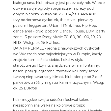
białego rana. Klub otwarty jest przez cały rok. W lecie
otwiera swoje ogrody i organizuje imprezy pod
gołym niebem. Wstęp ok. 25 EUR/os. CARNABY -
trzy poziomowa dyskotek, the cave - pierwszy
poziom Reggaeton, Urban, R'N'B, Trap, Hip Hop,
dance area - drugi poziom Dance, House, EDM, party
zone - 3 poziom Party Music 70, 80, 90 , 00, 10, 20
HITS. Wstęp ok. 25 EUR/os.
BAIA IMPERIALE - jedna z największych dyskotek
we Włoszech oraz najładniejszych w Europie, każdy
znajdzie tam coś dla siebie. Lokal w stylu
starożytnego Rzymu, znajdziecie w nim fontanny,
basen, posągi, ogromne rzymskie kolumny, które
tworzą niepowtarzany klimat. Klub oferuje od 2 do 5
parkietów z różnymi gatunkami muzycznymi. Wstęp
ok. 25 EUR/os.
holi - indyjskie święto radości i festiwal koloru -
niezapomniana walka na kolorowe proszki