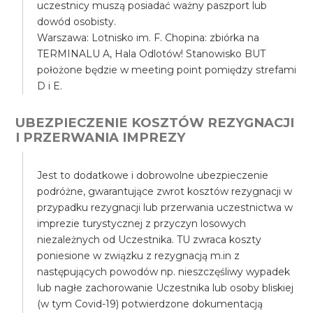
uczestnicy muszą posiadać ważny paszport lub
dowód osobisty.
Warszawa: Lotnisko im. F. Chopina: zbiórka na
TERMINALU A, Hala Odlotów! Stanowisko BUT
położone będzie w meeting point pomiędzy strefami
D i E.
UBEZPIECZENIE KOSZTÓW REZYGNACJI
I PRZERWANIA IMPREZY
Jest to dodatkowe i dobrowolne ubezpieczenie
podróżne, gwarantujące zwrot kosztów rezygnacji w
przypadku rezygnacji lub przerwania uczestnictwa w
imprezie turystycznej z przyczyn losowych
niezależnych od Uczestnika. TU zwraca koszty
poniesione w związku z rezygnacją m.in z
następujących powodów np. nieszczęśliwy wypadek
lub nagłe zachorowanie Uczestnika lub osoby bliskiej
(w tym Covid-19) potwierdzone dokumentacją