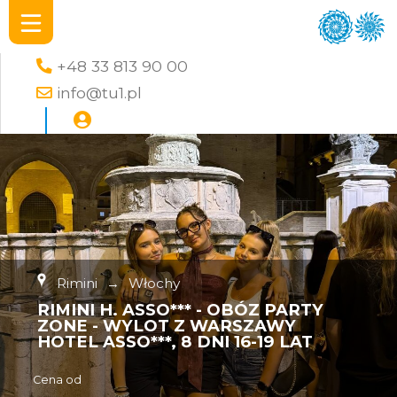
+48 33 813 90 00
info@tu1.pl
Rimini
→
Włochy
RIMINI H. ASSO*** - OBÓZ PARTY
ZONE - WYLOT Z WARSZAWY
HOTEL ASSO***, 8 DNI 16-19 LAT
Cena od