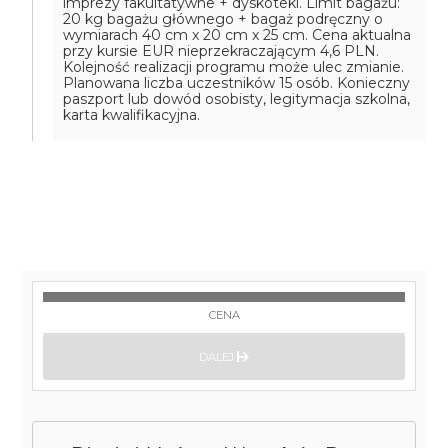
imprezy fakultatywne + dyskoteki. Limit bagażu:
20 kg bagażu głównego + bagaż podręczny o
wymiarach 40 cm x 20 cm x 25 cm. Cena aktualna
przy kursie EUR nieprzekraczającym 4,6 PLN.
Kolejność realizacji programu może ulec zmianie.
Planowana liczba uczestników 15 osób. Konieczny
paszport lub dowód osobisty, legitymacja szkolna,
karta kwalifikacyjna.
CENA
DALEJ