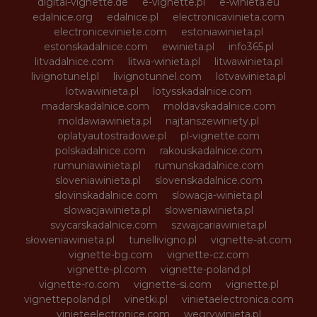
digital-vignette.de
e-vignette.pl
e-winieta.eu
edalnice.org
edalnice.pl
electronicavinieta.com
electroniceviniete.com
estoniawinieta.pl
estonskadalnice.com
ewinieta.pl
info365.pl
litvadalnice.com
litwa-winieta.pl
litwawinieta.pl
livignotunel.pl
livignotunnel.com
lotvawinieta.pl
lotwawinieta.pl
lotysskadalnice.com
madarskadalnice.com
moldavskadalnice.com
moldawiawinieta.pl
najtanszewiniety.pl
oplatyautostradowe.pl
pl-vignette.com
polskadalnice.com
rakouskadalnice.com
rumuniawinieta.pl
rumunskadalnice.com
sloveniawinieta.pl
slovenskadalnice.com
slovinskadalnice.com
slowacja-winieta.pl
slowacjawinieta.pl
sloweniawinieta.pl
svycarskadalnice.com
szwajcariawinieta.pl
słoweniawinieta.pl
tunellivigno.pl
vignette-at.com
vignette-bg.com
vignette-cz.com
vignette-pl.com
vignette-poland.pl
vignette-ro.com
vignette-si.com
vignette.pl
vignettepoland.pl
vinetki.pl
vinietaelectronica.com
vinieteelectronice.com
wegrywinieta.pl