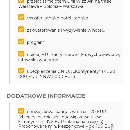
przelot samolotem Linii Wizz Air na trasie
Warszawa – Bolonia – Warszawa
transfer lotnisko-hotel-lotnisko
zakwaterowanie i wyżywienie w hotelu
program
opiekę BUT kadry: kierownika, wychowawców,
ratownika wodnego
ubezpieczenia UNIQA „Kontynenty” (KL 20
000 EUR, NNW 2000 EUR)
DODATKOWE INFORMACJE
obowiązkowa kaucja zwrotna – 20 EUR
(zbierana na miejscu)
obowiązkowa taksa
klimatyczna - 17,5 EUR (płatna na miejscu)
Proponowane min. kieszonkowe – ok. 100 EUR +