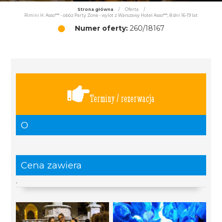
Strona główna
/
Oferta
/
Rimini H. Asso*** - obóz Party Zone - wylot z Warszawy Hotel Asso***, 8 dni 16-19 lat
Numer oferty:
260/18167
Terminy / rezerwacja
O
Cena zawiera
.