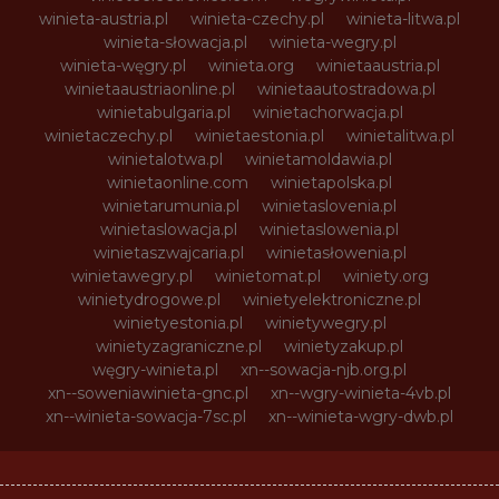
winieta-austria.pl
winieta-czechy.pl
winieta-litwa.pl
winieta-słowacja.pl
winieta-wegry.pl
winieta-węgry.pl
winieta.org
winietaaustria.pl
winietaaustriaonline.pl
winietaautostradowa.pl
winietabulgaria.pl
winietachorwacja.pl
winietaczechy.pl
winietaestonia.pl
winietalitwa.pl
winietalotwa.pl
winietamoldawia.pl
winietaonline.com
winietapolska.pl
winietarumunia.pl
winietaslovenia.pl
winietaslowacja.pl
winietaslowenia.pl
winietaszwajcaria.pl
winietasłowenia.pl
winietawegry.pl
winietomat.pl
winiety.org
winietydrogowe.pl
winietyelektroniczne.pl
winietyestonia.pl
winietywegry.pl
winietyzagraniczne.pl
winietyzakup.pl
węgry-winieta.pl
xn--sowacja-njb.org.pl
xn--soweniawinieta-gnc.pl
xn--wgry-winieta-4vb.pl
xn--winieta-sowacja-7sc.pl
xn--winieta-wgry-dwb.pl