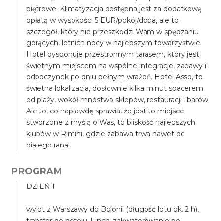
piętrowe. Klimatyzacja dostępna jest za dodatkową
opłatą w wysokości 5 EUR/pokój/doba, ale to
szczegół, który nie przeszkodzi Wam w spędzaniu
gorących, letnich nocy w najlepszym towarzystwie.
Hotel dysponuje przestronnym tarasem, który jest
świetnym miejscem na wspólne integracje, zabawy i
odpoczynek po dniu pełnym wrażeń. Hotel Asso, to
świetna lokalizacja, dosłownie kilka minut spacerem
od plaży, wokół mnóstwo sklepów, restauracji i barów.
Ale to, co naprawdę sprawia, że jest to miejsce
stworzone z myślą o Was, to bliskość najlepszych
klubów w Rimini, gdzie zabawa trwa nawet do
białego rana!
PROGRAM
DZIEŃ 1
wylot z Warszawy do Bolonii (długość lotu ok. 2 h),
transfer do hotelu, lunch, zakwaterowanie po