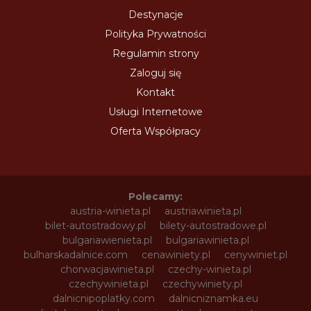
Destynacje
Polityka Prywatności
Regulamin strony
Zaloguj się
Kontakt
Usługi Internetowe
Oferta Współpracy
Polecamy:
austria-winieta.pl
austriawinieta.pl
bilet-autostradowy.pl
bilety-autostradowe.pl
bulgariawienieta.pl
bulgariawinieta.pl
bulharskadalnice.com
cenawiniety.pl
cenywiniet.pl
chorwacjawinieta.pl
czechy-winieta.pl
czechywinieta.pl
czechywiniety.pl
dalnicnipoplatky.com
dalnicniznamka.eu