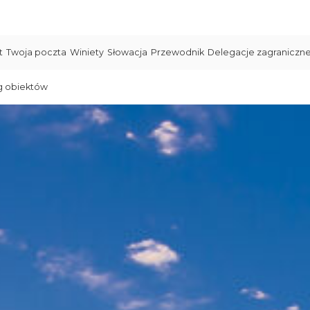
t
Twoja poczta
Winiety
Słowacja
Przewodnik
Delegacje zagraniczn
g obiektów