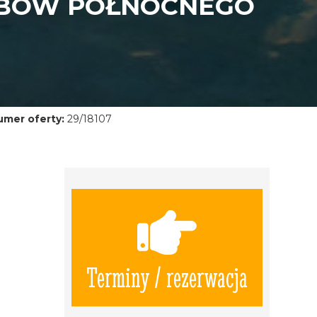
RBÓW PÓŁNOCNEGO
umer oferty:
29/18107
Terminy / rezerwacja