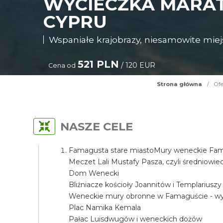
WYCIECZKA MARA
CYPRU
Wspaniałe krajobrazy, niesamowite miejs
521 PLN
/ 120 EUR
Cena od
Strona główna
/
Ofe
NASZE CELE
Famagusta stare miastoMury weneckie Fama
Meczet Lali Mustafy Pasza, czyli średniow
Dom Wenecki
Bliźniacze kościoły Joannitów i Templariuszy
Weneckie mury obronne w Famaguście - wyj
Plac Namika Kemala
Pałac Luisdwugów i weneckich dożów