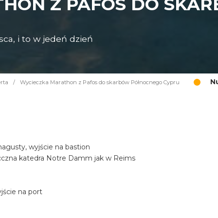
THON Z PAFOS DO SKA
ca, i to w jedeń dzień
N
rta
/
Wycieczka Marathon z Pafos do skarbów Północnego Cypru
gusty, wyjście na bastion
iecczna katedra Notre Damm jak w Reims
ście na port