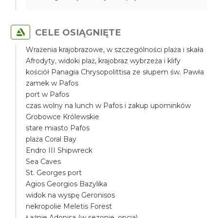
CELE OSIĄGNIĘTE
Wrażenia krajobrazowe, w szczególności plaża i skała
Afrodyty, widoki plaż, krajobraz wybrzeża i klify
kościół Panagia Chrysopolittisa ze słupem św. Pawła
zamek w Pafos
port w Pafos
czas wolny na lunch w Pafos i zakup upominków
Grobowce Królewskie
stare miasto Pafos
plaża Coral Bay
Endro III Shipwreck
Sea Caves
St. Georges port
Agios Georgios Bazylika
widok na wyspę Geronisos
nekropolie Meletis Forest
Łaźnie Adonisa (w sezonie, opcja)