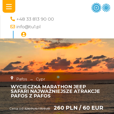
+48 33 813 90 00
info@tu1.pl
Pafos
→
Cypr
WYCIECZKA MARATHON JEEP
SAFARI NAJWAŻNIEJSZE ATRAKCJE
PAFOS Z PAFOS
260 PLN / 60 EUR
Cena od
326 PLN / 75 EUR