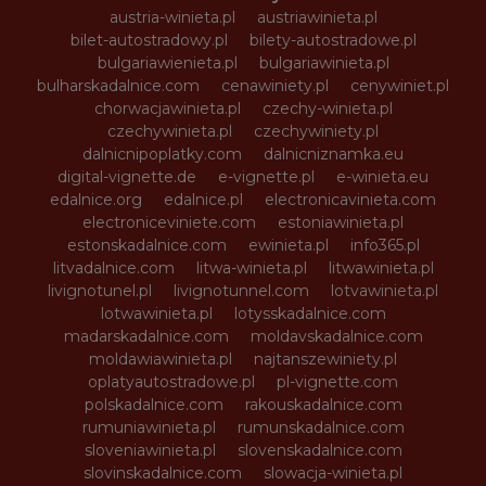
austria-winieta.pl
austriawinieta.pl
bilet-autostradowy.pl
bilety-autostradowe.pl
bulgariawienieta.pl
bulgariawinieta.pl
bulharskadalnice.com
cenawiniety.pl
cenywiniet.pl
chorwacjawinieta.pl
czechy-winieta.pl
czechywinieta.pl
czechywiniety.pl
dalnicnipoplatky.com
dalnicniznamka.eu
digital-vignette.de
e-vignette.pl
e-winieta.eu
edalnice.org
edalnice.pl
electronicavinieta.com
electroniceviniete.com
estoniawinieta.pl
estonskadalnice.com
ewinieta.pl
info365.pl
litvadalnice.com
litwa-winieta.pl
litwawinieta.pl
livignotunel.pl
livignotunnel.com
lotvawinieta.pl
lotwawinieta.pl
lotysskadalnice.com
madarskadalnice.com
moldavskadalnice.com
moldawiawinieta.pl
najtanszewiniety.pl
oplatyautostradowe.pl
pl-vignette.com
polskadalnice.com
rakouskadalnice.com
rumuniawinieta.pl
rumunskadalnice.com
sloveniawinieta.pl
slovenskadalnice.com
slovinskadalnice.com
slowacja-winieta.pl