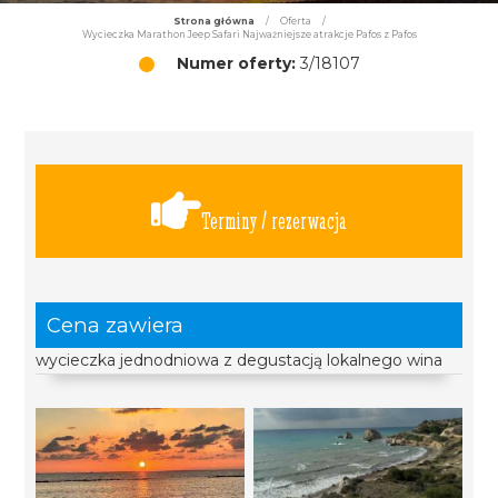
Strona główna
/
Oferta
/
Wycieczka Marathon Jeep Safari Najważniejsze atrakcje Pafos z Pafos
Numer oferty:
3/18107
Terminy / rezerwacja
Cena zawiera
wycieczka jednodniowa z degustacją lokalnego wina