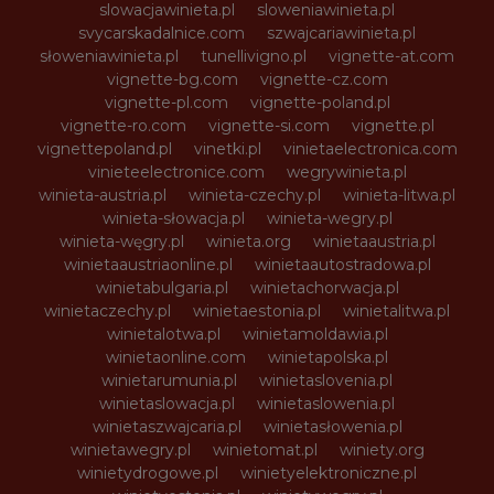
slowacjawinieta.pl
sloweniawinieta.pl
svycarskadalnice.com
szwajcariawinieta.pl
słoweniawinieta.pl
tunellivigno.pl
vignette-at.com
vignette-bg.com
vignette-cz.com
vignette-pl.com
vignette-poland.pl
vignette-ro.com
vignette-si.com
vignette.pl
vignettepoland.pl
vinetki.pl
vinietaelectronica.com
vinieteelectronice.com
wegrywinieta.pl
winieta-austria.pl
winieta-czechy.pl
winieta-litwa.pl
winieta-słowacja.pl
winieta-wegry.pl
winieta-węgry.pl
winieta.org
winietaaustria.pl
winietaaustriaonline.pl
winietaautostradowa.pl
winietabulgaria.pl
winietachorwacja.pl
winietaczechy.pl
winietaestonia.pl
winietalitwa.pl
winietalotwa.pl
winietamoldawia.pl
winietaonline.com
winietapolska.pl
winietarumunia.pl
winietaslovenia.pl
winietaslowacja.pl
winietaslowenia.pl
winietaszwajcaria.pl
winietasłowenia.pl
winietawegry.pl
winietomat.pl
winiety.org
winietydrogowe.pl
winietyelektroniczne.pl