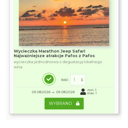
Wycieczka Marathon Jeep Safari
Najważniejsze atrakcje Pafos z Pafos
wycieczka jednodniowa z degustacją lokalnego
wina
Ilość:
min. 1
→
09.08.2026
09.08.2026
max. 1
WYBRANO