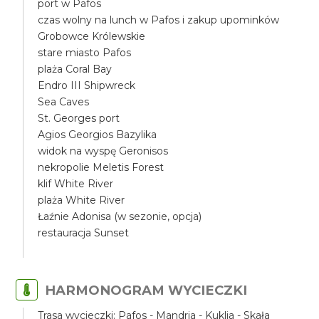
port w Pafos
czas wolny na lunch w Pafos i zakup upominków
Grobowce Królewskie
stare miasto Pafos
plaża Coral Bay
Endro III Shipwreck
Sea Caves
St. Georges port
Agios Georgios Bazylika
widok na wyspę Geronisos
nekropolie Meletis Forest
klif White River
plaża White River
Łaźnie Adonisa (w sezonie, opcja)
restauracja Sunset
HARMONOGRAM WYCIECZKI
Trasa wycieczki: Pafos - Mandria - Kuklia - Skała