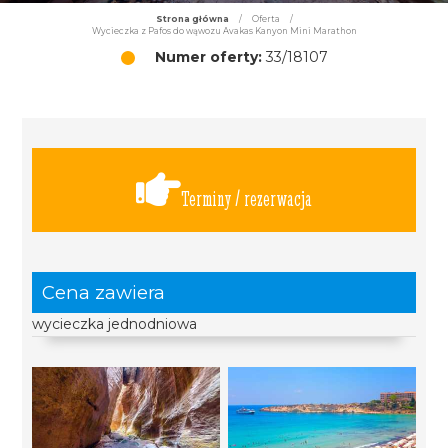
Strona główna
/
Oferta
/
Wycieczka z Pafos do wąwozu Avakas Kanyon Mini Marathon
Numer oferty:
33/18107
Terminy / rezerwacja
Cena zawiera
wycieczka jednodniowa