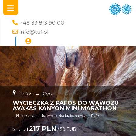
+48 33 813 90 00
info@tu1.pl
Pafos
→
Cypr
WYCIECZKA Z PAFOS DO WĄWOZU
AVAKAS KANYON MINI MARATHON
Najlepsza autorska wycieczka krajoznawcza z Pafos
217 PLN
/ 50 EUR
Cena od