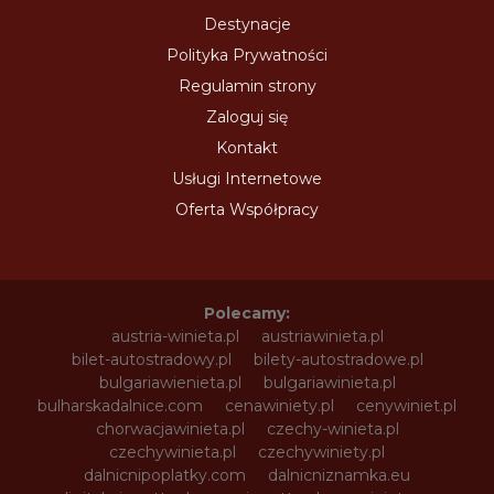
Destynacje
Polityka Prywatności
Regulamin strony
Zaloguj się
Kontakt
Usługi Internetowe
Oferta Współpracy
Polecamy:
austria-winieta.pl
austriawinieta.pl
bilet-autostradowy.pl
bilety-autostradowe.pl
bulgariawienieta.pl
bulgariawinieta.pl
bulharskadalnice.com
cenawiniety.pl
cenywiniet.pl
chorwacjawinieta.pl
czechy-winieta.pl
czechywinieta.pl
czechywiniety.pl
dalnicnipoplatky.com
dalnicniznamka.eu