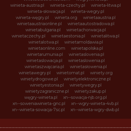
winieta-austria.pl
winieta-czechy.pl
winieta-litwa.pl
winieta-słowacja.pl
winieta-wegry.pl
winieta-węgry.pl
winieta.org
winietaaustria.pl
winietaaustriaonline.pl
winietaautostradowa.pl
winietabulgaria.pl
winietachorwacja.pl
winietaczechy.pl
winietaestonia.pl
winietalitwa.pl
winietalotwa.pl
winietamoldawia.pl
winietaonline.com
winietapolska.pl
winietarumunia.pl
winietaslovenia.pl
winietaslowacja.pl
winietaslowenia.pl
winietaszwajcaria.pl
winietasłowenia.pl
winietawegry.pl
winietomat.pl
winiety.org
winietydrogowe.pl
winietyelektroniczne.pl
winietyestonia.pl
winietywegry.pl
winietyzagraniczne.pl
winietyzakup.pl
węgry-winieta.pl
xn--sowacja-njb.org.pl
xn--soweniawinieta-gnc.pl
xn--wgry-winieta-4vb.pl
xn--winieta-sowacja-7sc.pl
xn--winieta-wgry-dwb.pl