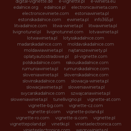
digital-vignette.de
e-vignette.pl
e-winieta.eu
edalnice.org
edalnice.pl
electronicavinieta.com
electroniceviniete.com
estoniawinieta.pl
estonskadalnice.com
ewinieta.pl
info365.pl
litvadalnice.com
litwa-winieta.pl
litwawinieta.pl
livignotunel.pl
livignotunnel.com
lotvawinieta.pl
lotwawinieta.pl
lotysskadalnice.com
madarskadalnice.com
moldavskadalnice.com
moldawiawinieta.pl
najtanszewiniety.pl
oplatyautostradowe.pl
pl-vignette.com
polskadalnice.com
rakouskadalnice.com
rumuniawinieta.pl
rumunskadalnice.com
sloveniawinieta.pl
slovenskadalnice.com
slovinskadalnice.com
slowacja-winieta.pl
slowacjawinieta.pl
sloweniawinieta.pl
svycarskadalnice.com
szwajcariawinieta.pl
słoweniawinieta.pl
tunellivigno.pl
vignette-at.com
vignette-bg.com
vignette-cz.com
vignette-pl.com
vignette-poland.pl
vignette-ro.com
vignette-si.com
vignette.pl
vignettepoland.pl
vinetki.pl
vinietaelectronica.com
vinieteelectronice.com
wegrywinieta.pl