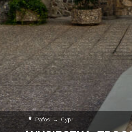
Pafos
→
Cypr