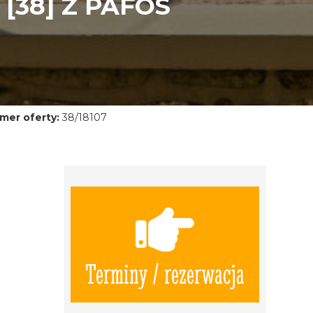
[38] Z PAFOS
mer oferty:
38/18107
Terminy / rezerwacja