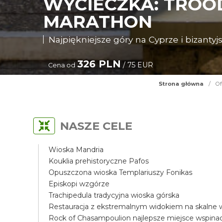
WYCIECZKA: TROOD
MARATHON
Najpiękniejsze góry na Cyprze i bizantyjs
326 PLN
/ 75 EUR
Cena od
Strona główna
/
Of
NASZE CELE
Wioska Mandria
Kouklia prehistoryczne Pafos
Opuszczona wioska Templariuszy Fonikas
Episkopi wzgórze
Trachipedula tradycyjna wioska górska
Restauracja z ekstremalnym widokiem na skalne
Rock of Chasampoulion najlepsze miejsce wspin