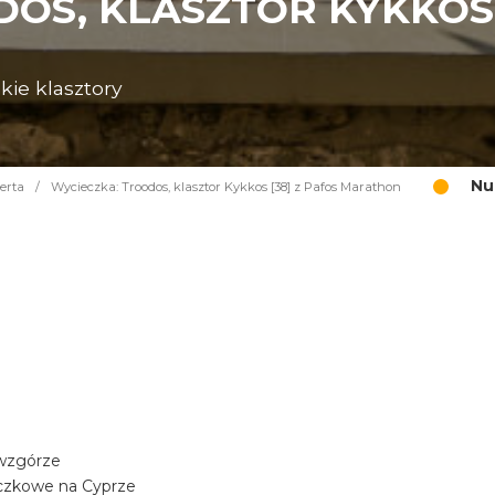
OS, KLASZTOR KYKKOS 
kie klasztory
Nu
erta
/
Wycieczka: Troodos, klasztor Kykkos [38] z Pafos Marathon
 wzgórze
aczkowe na Cyprze