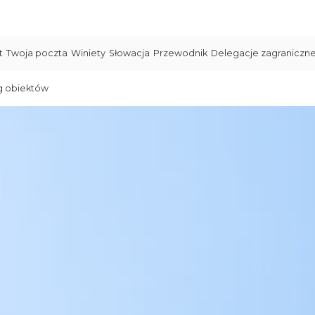
t
Twoja poczta
Winiety
Słowacja
Przewodnik
Delegacje zagraniczn
g obiektów