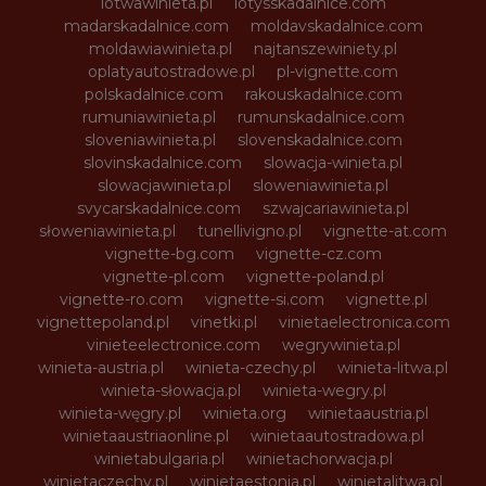
lotwawinieta.pl
lotysskadalnice.com
madarskadalnice.com
moldavskadalnice.com
moldawiawinieta.pl
najtanszewiniety.pl
oplatyautostradowe.pl
pl-vignette.com
polskadalnice.com
rakouskadalnice.com
rumuniawinieta.pl
rumunskadalnice.com
sloveniawinieta.pl
slovenskadalnice.com
slovinskadalnice.com
slowacja-winieta.pl
slowacjawinieta.pl
sloweniawinieta.pl
svycarskadalnice.com
szwajcariawinieta.pl
słoweniawinieta.pl
tunellivigno.pl
vignette-at.com
vignette-bg.com
vignette-cz.com
vignette-pl.com
vignette-poland.pl
vignette-ro.com
vignette-si.com
vignette.pl
vignettepoland.pl
vinetki.pl
vinietaelectronica.com
vinieteelectronice.com
wegrywinieta.pl
winieta-austria.pl
winieta-czechy.pl
winieta-litwa.pl
winieta-słowacja.pl
winieta-wegry.pl
winieta-węgry.pl
winieta.org
winietaaustria.pl
winietaaustriaonline.pl
winietaautostradowa.pl
winietabulgaria.pl
winietachorwacja.pl
winietaczechy.pl
winietaestonia.pl
winietalitwa.pl