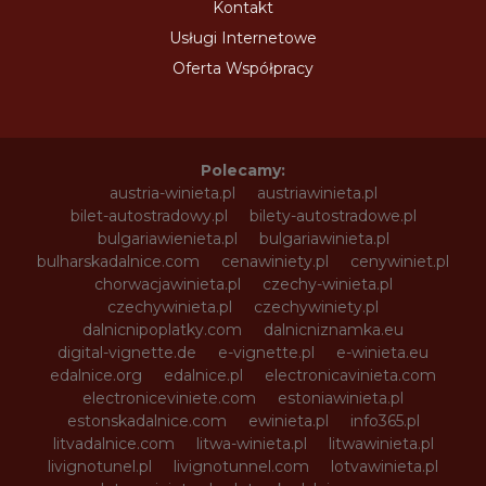
Kontakt
Usługi Internetowe
Oferta Współpracy
Polecamy:
austria-winieta.pl
austriawinieta.pl
bilet-autostradowy.pl
bilety-autostradowe.pl
bulgariawienieta.pl
bulgariawinieta.pl
bulharskadalnice.com
cenawiniety.pl
cenywiniet.pl
chorwacjawinieta.pl
czechy-winieta.pl
czechywinieta.pl
czechywiniety.pl
dalnicnipoplatky.com
dalnicniznamka.eu
digital-vignette.de
e-vignette.pl
e-winieta.eu
edalnice.org
edalnice.pl
electronicavinieta.com
electroniceviniete.com
estoniawinieta.pl
estonskadalnice.com
ewinieta.pl
info365.pl
litvadalnice.com
litwa-winieta.pl
litwawinieta.pl
livignotunel.pl
livignotunnel.com
lotvawinieta.pl