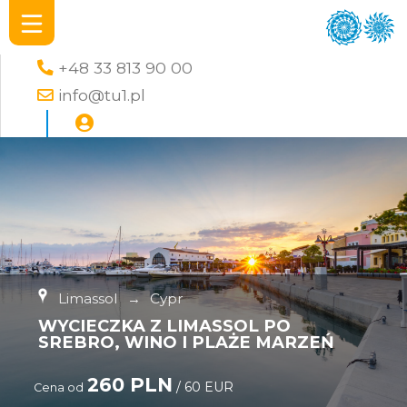
+48 33 813 90 00
info@tu1.pl
Limassol
→
Cypr
WYCIECZKA Z LIMASSOL PO
SREBRO, WINO I PLAŻE MARZEŃ
260 PLN
/ 60 EUR
Cena od