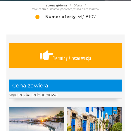
Strona główna
/
Oferta
/
Wycieczka z Limassol po srebro, wino i plaże marzeń
Numer oferty:
54/18107
Terminy / rezerwacja
Cena zawiera
wycieczka jednodniowa