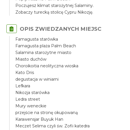
Poczujesz klimat starożytnej Salaminy.
Zobaczy turecką stolicę Cypru Nikozję.
OPIS ZWIEDZANYCH MIEJSC
Famagusta starówka
Famagusta plaża Palm Beach
Salamina starożytne miasto
Miasto duchów
Choroikoitia neolityczna wioska
Kato Dris
degustacja w winiarni
Lefkara
Nikozja starówka
Ledra street
Mury weneckie
przejście na stronę okupowaną
Karawensjar Buyuk Han
Meczet Selima czyli św. Zofii katedra