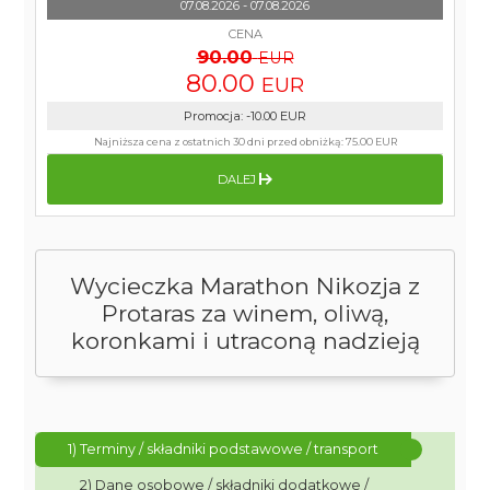
07.08.2026 - 07.08.2026
CENA
90.00
EUR
80.00
EUR
Promocja
:
-10.00
EUR
Najniższa cena z ostatnich 30 dni przed obniżką:
75.00 EUR
DALEJ
Wycieczka Marathon Nikozja z
Protaras za winem, oliwą,
koronkami i utraconą nadzieją
1) Terminy / składniki podstawowe / transport
2) Dane osobowe / składniki dodatkowe /