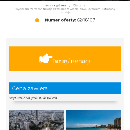
Strona główna
/
Oferta
/
Wycieczka Marathon Nikozja z Protaras za winem, oliwą, koronkami i utraconą
nadzieją
Numer oferty:
62/18107
Terminy / rezerwacja
Cena zawiera
wycieczka jednodniowa