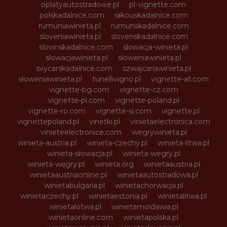
oplatyautostradowe.pl
pl-vignette.com
polskadalnice.com
rakouskadalnice.com
rumuniawinieta.pl
rumunskadalnice.com
sloveniawinieta.pl
slovenskadalnice.com
slovinskadalnice.com
slowacja-winieta.pl
slowacjawinieta.pl
sloweniawinieta.pl
svycarskadalnice.com
szwajcariawinieta.pl
słoweniawinieta.pl
tunellivigno.pl
vignette-at.com
vignette-bg.com
vignette-cz.com
vignette-pl.com
vignette-poland.pl
vignette-ro.com
vignette-si.com
vignette.pl
vignettepoland.pl
vinetki.pl
vinietaelectronica.com
vinieteelectronice.com
wegrywinieta.pl
winieta-austria.pl
winieta-czechy.pl
winieta-litwa.pl
winieta-słowacja.pl
winieta-wegry.pl
winieta-węgry.pl
winieta.org
winietaaustria.pl
winietaaustriaonline.pl
winietaautostradowa.pl
winietabulgaria.pl
winietachorwacja.pl
winietaczechy.pl
winietaestonia.pl
winietalitwa.pl
winietalotwa.pl
winietamoldawia.pl
winietaonline.com
winietapolska.pl