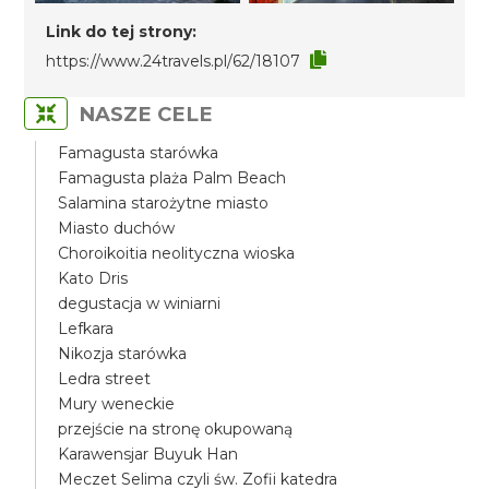
Link do tej strony:
https://www.24travels.pl/62/18107
NASZE CELE
Famagusta starówka
Famagusta plaża Palm Beach
Salamina starożytne miasto
Miasto duchów
Choroikoitia neolityczna wioska
Kato Dris
degustacja w winiarni
Lefkara
Nikozja starówka
Ledra street
Mury weneckie
przejście na stronę okupowaną
Karawensjar Buyuk Han
Meczet Selima czyli św. Zofii katedra