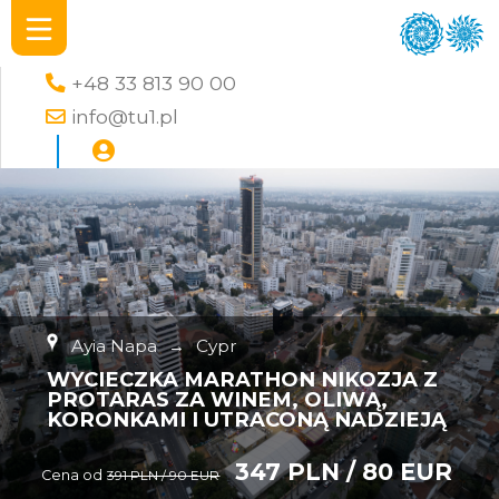
+48 33 813 90 00
info@tu1.pl
Ayia Napa
→
Cypr
WYCIECZKA MARATHON NIKOZJA Z
PROTARAS ZA WINEM, OLIWĄ,
KORONKAMI I UTRACONĄ NADZIEJĄ
347 PLN / 80 EUR
Cena od
391 PLN / 90 EUR