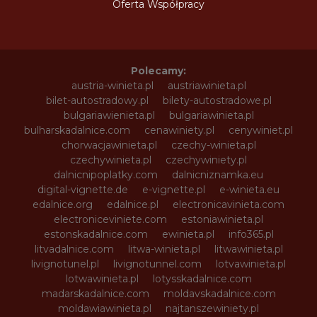
Oferta Współpracy
Polecamy:
austria-winieta.pl
austriawinieta.pl
bilet-autostradowy.pl
bilety-autostradowe.pl
bulgariawienieta.pl
bulgariawinieta.pl
bulharskadalnice.com
cenawiniety.pl
cenywiniet.pl
chorwacjawinieta.pl
czechy-winieta.pl
czechywinieta.pl
czechywiniety.pl
dalnicnipoplatky.com
dalnicniznamka.eu
digital-vignette.de
e-vignette.pl
e-winieta.eu
edalnice.org
edalnice.pl
electronicavinieta.com
electroniceviniete.com
estoniawinieta.pl
estonskadalnice.com
ewinieta.pl
info365.pl
litvadalnice.com
litwa-winieta.pl
litwawinieta.pl
livignotunel.pl
livignotunnel.com
lotvawinieta.pl
lotwawinieta.pl
lotysskadalnice.com
madarskadalnice.com
moldavskadalnice.com
moldawiawinieta.pl
najtanszewiniety.pl