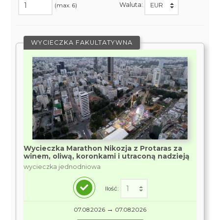
Waluta:
(max. 6)
WYCIECZKA FAKULTATYWNA
Wycieczka Marathon Nikozja z Protaras za
winem, oliwą, koronkami i utraconą nadzieją
wycieczka jednodniowa
Ilość:
→
07.08.2026
07.08.2026