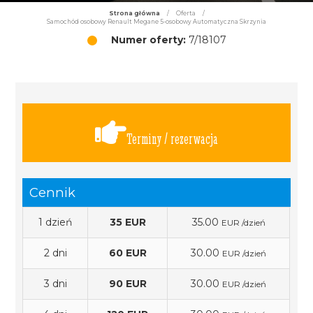
Strona główna
/
Oferta
/
Samochód osobowy Renault Megane 5-osobowy Automatyczna Skrzynia
Numer oferty:
7/18107
Terminy / rezerwacja
Cennik
1 dzień
35 EUR
35.00
EUR /dzień
2 dni
60 EUR
30.00
EUR /dzień
3 dni
90 EUR
30.00
EUR /dzień