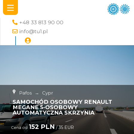
+48 33 813 90 00
info@tu1.pl
Pafos
→
Cypr
SAMOCHÓD OSOBOWY RENAULT
MEGANE 5-OSOBOWY
AUTOMATYCZNA SKRZYNIA
152 PLN
/ 35 EUR
Cena od