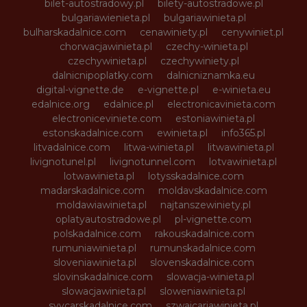
bilet-autostradowy.pl
bilety-autostradowe.pl
bulgariawienieta.pl
bulgariawinieta.pl
bulharskadalnice.com
cenawiniety.pl
cenywiniet.pl
chorwacjawinieta.pl
czechy-winieta.pl
czechywinieta.pl
czechywiniety.pl
dalnicnipoplatky.com
dalnicniznamka.eu
digital-vignette.de
e-vignette.pl
e-winieta.eu
edalnice.org
edalnice.pl
electronicavinieta.com
electroniceviniete.com
estoniawinieta.pl
estonskadalnice.com
ewinieta.pl
info365.pl
litvadalnice.com
litwa-winieta.pl
litwawinieta.pl
livignotunel.pl
livignotunnel.com
lotvawinieta.pl
lotwawinieta.pl
lotysskadalnice.com
madarskadalnice.com
moldavskadalnice.com
moldawiawinieta.pl
najtanszewiniety.pl
oplatyautostradowe.pl
pl-vignette.com
polskadalnice.com
rakouskadalnice.com
rumuniawinieta.pl
rumunskadalnice.com
sloveniawinieta.pl
slovenskadalnice.com
slovinskadalnice.com
slowacja-winieta.pl
slowacjawinieta.pl
sloweniawinieta.pl
svycarskadalnice.com
szwajcariawinieta.pl