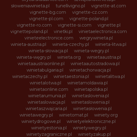
słoweniawinieta.pl
tunellivigno.pl
vignette-at.com
vignette-bg.com
vignette-cz.com
vignette-pl.com
vignette-poland.pl
vignette-ro.com
vignette-si.com
vignette.pl
vignettepoland.pl
vinetki.pl
vinietaelectronica.com
vinieteelectronice.com
wegrywinieta.pl
winieta-austria.pl
winieta-czechy.pl
winieta-litwa.pl
winieta-słowacja.pl
winieta-wegry.pl
winieta-węgry.pl
winieta.org
winietaaustria.pl
winietaaustriaonline.pl
winietaautostradowa.pl
winietabulgaria.pl
winietachorwacja.pl
winietaczechy.pl
winietaestonia.pl
winietalitwa.pl
winietalotwa.pl
winietamoldawia.pl
winietaonline.com
winietapolska.pl
winietarumunia.pl
winietaslovenia.pl
winietaslowacja.pl
winietaslowenia.pl
winietaszwajcaria.pl
winietasłowenia.pl
winietawegry.pl
winietomat.pl
winiety.org
winietydrogowe.pl
winietyelektroniczne.pl
winietyestonia.pl
winietywegry.pl
winietyzagraniczne.pl
winietyzakup.pl