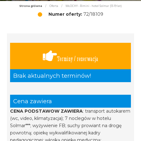
Strona główna
/
Oferta
/
WŁOCHY - Rimini - hotel Solmar (13-19 lat)
Numer oferty:
72/18109
Terminy / rezerwacja
Brak aktualnych terminów!
Cena zawiera
CENA PODSTAWOW ZAWIERA
: transport autokarem
(wc, video, klimatyzacja); 7 noclegów w hotelu
Solmar***; wyżywienie FB; suchy prowiant na drogę
powrotną; opiekę wykwalifikowanej kadry
pedagogicznej; włoską opiekę medyczną;