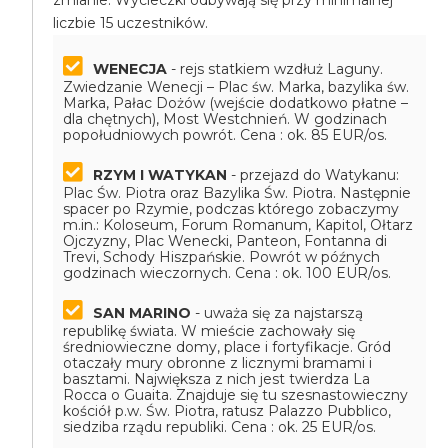
zmianie. Wycieczki odbywają się przy minimalnej
liczbie 15 uczestników.
WENECJA
- rejs statkiem wzdłuż Laguny.
Zwiedzanie Wenecji – Plac św. Marka, bazylika św.
Marka, Pałac Dożów (wejście dodatkowo płatne –
dla chętnych), Most Westchnień. W godzinach
popołudniowych powrót.
Cena : ok. 85 EUR/os.
RZYM I WATYKAN
- przejazd do Watykanu:
Plac Św. Piotra oraz Bazylika Św. Piotra. Następnie
spacer po Rzymie, podczas którego zobaczymy
m.in.: Koloseum, Forum Romanum, Kapitol, Ołtarz
Ojczyzny, Plac Wenecki, Panteon, Fontanna di
Trevi, Schody Hiszpańskie. Powrót w późnych
godzinach wieczornych.
Cena : ok. 100 EUR/os.
SAN MARINO
- uważa się za najstarszą
republikę świata. W mieście zachowały się
średniowieczne domy, place i fortyfikacje. Gród
otaczały mury obronne z licznymi bramami i
basztami. Największa z nich jest twierdza La
Rocca o Guaita. Znajduje się tu szesnastowieczny
kościół p.w. Św. Piotra, ratusz Palazzo Pubblico,
siedziba rządu republiki.
Cena : ok. 25 EUR/os.