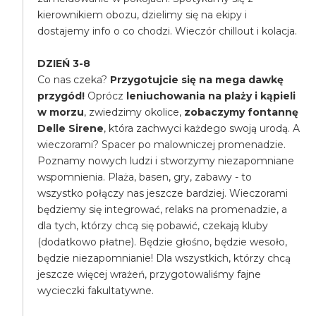
kierownikiem obozu, dzielimy się na ekipy i
dostajemy info o co chodzi. Wieczór chillout i kolacja.
DZIEŃ 3-8
Co nas czeka?
Przygotujcie się na mega dawkę
przygód!
Oprócz
leniuchowania na plaży i kąpieli
w morzu
, zwiedzimy okolice,
zobaczymy fontannę
Delle Sirene
, która zachwyci każdego swoją urodą. A
wieczorami? Spacer po malowniczej promenadzie.
Poznamy nowych ludzi i stworzymy niezapomniane
wspomnienia. Plaża, basen, gry, zabawy - to
wszystko połączy nas jeszcze bardziej. Wieczorami
będziemy się integrować, relaks na promenadzie, a
dla tych, którzy chcą się pobawić, czekają kluby
(dodatkowo płatne). Będzie głośno, będzie wesoło,
będzie niezapomnianie! Dla wszystkich, którzy chcą
jeszcze więcej wrażeń, przygotowaliśmy fajne
wycieczki fakultatywne.