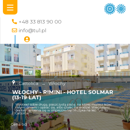
+48 33 813 90 00
info@tu1.pl
Cattolica
→
Włochy
WŁOCHY - RIMINI - HOTEL SOLMAR
(13-19 LAT)
Wyobraź sobie długą, piaszczystą plażę, na której możesz leżeć
całymi dniami i opalać się, albo szaleć na wodzie. Wieczorami
deptak zamienia się w imprezownię! Muzyka na leci full! To
Cattolica
Cena od