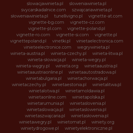
slowacjawinieta.pl
sloweniawinieta.pl
svycarskadalnice.com
szwajcariawinieta.pl
słoweniawinieta.pl
tunellivigno.pl
vignette-at.com
vignette-bg.com
vignette-cz.com
vignette-pl.com
vignette-poland.pl
vignette-ro.com
vignette-si.com
vignette.pl
vignettepoland.pl
vinetki.pl
vinietaelectronica.com
vinieteelectronice.com
wegrywinieta.pl
winieta-austria.pl
winieta-czechy.pl
winieta-litwa.pl
winieta-słowacja.pl
winieta-wegry.pl
winieta-węgry.pl
winieta.org
winietaaustria.pl
winietaaustriaonline.pl
winietaautostradowa.pl
winietabulgaria.pl
winietachorwacja.pl
winietaczechy.pl
winietaestonia.pl
winietalitwa.pl
winietalotwa.pl
winietamoldawia.pl
winietaonline.com
winietapolska.pl
winietarumunia.pl
winietaslovenia.pl
winietaslowacja.pl
winietaslowenia.pl
winietaszwajcaria.pl
winietasłowenia.pl
winietawegry.pl
winietomat.pl
winiety.org
winietydrogowe.pl
winietyelektroniczne.pl