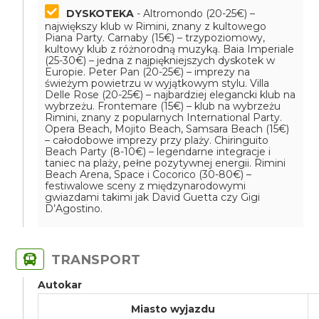
DYSKOTEKA
- Altromondo (20-25€) –
największy klub w Rimini, znany z kultowego
Piana Party. Carnaby (15€) – trzypoziomowy,
kultowy klub z różnorodną muzyką. Baia Imperiale
(25-30€) – jedna z najpiękniejszych dyskotek w
Europie. Peter Pan (20-25€) – imprezy na
świeżym powietrzu w wyjątkowym stylu. Villa
Delle Rose (20-25€) – najbardziej elegancki klub na
wybrzeżu. Frontemare (15€) – klub na wybrzeżu
Rimini, znany z popularnych International Party.
Opera Beach, Mojito Beach, Samsara Beach (15€)
– całodobowe imprezy przy plaży. Chiringuito
Beach Party (8-10€) – legendarne integracje i
taniec na plaży, pełne pozytywnej energii. Rimini
Beach Arena, Space i Cocorico (30-80€) –
festiwalowe sceny z międzynarodowymi
gwiazdami takimi jak David Guetta czy Gigi
D’Agostino.
TRANSPORT
Autokar
Miasto wyjazdu