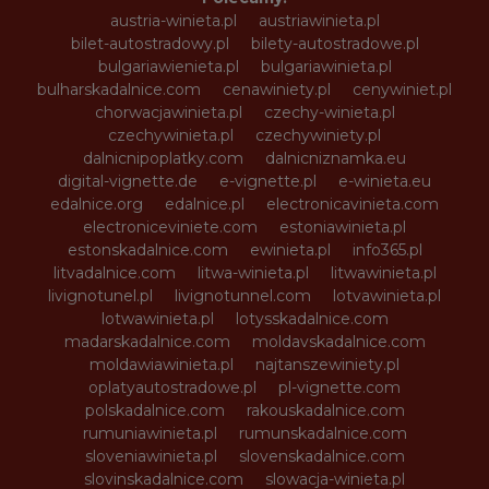
austria-winieta.pl
austriawinieta.pl
bilet-autostradowy.pl
bilety-autostradowe.pl
bulgariawienieta.pl
bulgariawinieta.pl
bulharskadalnice.com
cenawiniety.pl
cenywiniet.pl
chorwacjawinieta.pl
czechy-winieta.pl
czechywinieta.pl
czechywiniety.pl
dalnicnipoplatky.com
dalnicniznamka.eu
digital-vignette.de
e-vignette.pl
e-winieta.eu
edalnice.org
edalnice.pl
electronicavinieta.com
electroniceviniete.com
estoniawinieta.pl
estonskadalnice.com
ewinieta.pl
info365.pl
litvadalnice.com
litwa-winieta.pl
litwawinieta.pl
livignotunel.pl
livignotunnel.com
lotvawinieta.pl
lotwawinieta.pl
lotysskadalnice.com
madarskadalnice.com
moldavskadalnice.com
moldawiawinieta.pl
najtanszewiniety.pl
oplatyautostradowe.pl
pl-vignette.com
polskadalnice.com
rakouskadalnice.com
rumuniawinieta.pl
rumunskadalnice.com
sloveniawinieta.pl
slovenskadalnice.com
slovinskadalnice.com
slowacja-winieta.pl