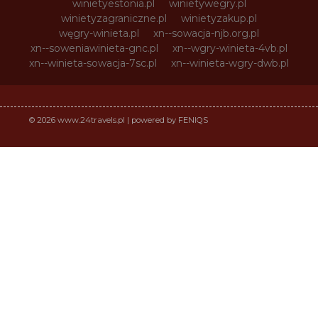
winietyestonia.pl
winietywegry.pl
winietyzagraniczne.pl
winietyzakup.pl
węgry-winieta.pl
xn--sowacja-njb.org.pl
xn--soweniawinieta-gnc.pl
xn--wgry-winieta-4vb.pl
xn--winieta-sowacja-7sc.pl
xn--winieta-wgry-dwb.pl
© 2026 www.24travels.pl | powered by FENIQS