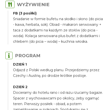
WYŻYWIENIE
FB (3 posiłki)
Śniadanie w formie bufetu na słodko i słono (do picia
- kawa, herbata, sok). Obiad - makaron serwowany +
taca z dodatkami na każdym ze stołów (do picia -
woda). Kolacja serwowana plus bufet z dodatkami i
chlebem (do picia – woda) – kuchnia włoska.
PROGRAM
DZIEŃ 1
Odjazd z Polski według planu. Przejedziemy przez
Czechy i Austrię, po drodze krótkie postoje.
DZIEŃ 2
Docieramy do hotelu rano i od razu rzucamy bagaże.
Spacer z wychowawcami po okolicy, żeby ogarnąć
teren. Pierwszy posiłek - obiad, a potem
zameldowanie w pokojach. Spotykamy się z