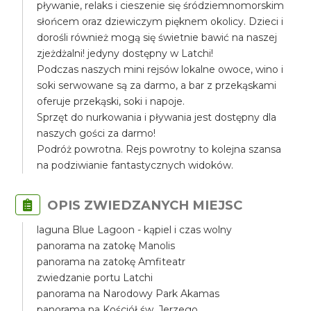
pływanie, relaks i cieszenie się śródziemnomorskim
słońcem oraz dziewiczym pięknem okolicy. Dzieci i
dorośli również mogą się świetnie bawić na naszej
zjeżdżalni! jedyny dostępny w Latchi!
Podczas naszych mini rejsów lokalne owoce, wino i
soki serwowane są za darmo, a bar z przekąskami
oferuje przekąski, soki i napoje.
Sprzęt do nurkowania i pływania jest dostępny dla
naszych gości za darmo!
Podróż powrotna. Rejs powrotny to kolejna szansa
na podziwianie fantastycznych widoków.
OPIS ZWIEDZANYCH MIEJSC
laguna Blue Lagoon - kąpiel i czas wolny
panorama na zatokę Manolis
panorama na zatokę Amfiteatr
zwiedzanie portu Latchi
panorama na Narodowy Park Akamas
panorama na Kościół św. Jerzego