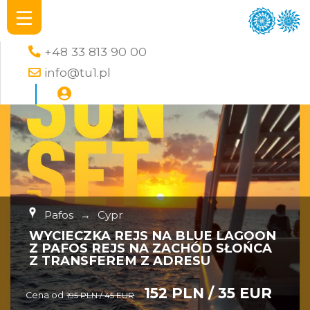
+48 33 813 90 00
info@tu1.pl
Pafos
→
Cypr
WYCIECZKA REJS NA BLUE LAGOON
Z PAFOS REJS NA ZACHÓD SŁOŃCA
Z TRANSFEREM Z ADRESU
152 PLN / 35 EUR
Cena od
195 PLN / 45 EUR