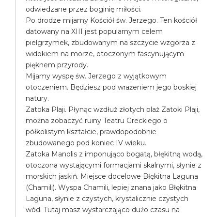
odwiedzane przez boginię miłości.
Po drodze mijamy Kościół św. Jerzego. Ten kościół
datowany na XIII jest popularnym celem
pielgrzymek, zbudowanym na szczycie wzgórza z
widokiem na morze, otoczonym fascynującym
pięknem przyrody.
Mijamy wyspę św. Jerzego z wyjątkowym
otoczeniem. Będziesz pod wrażeniem jego boskiej
natury.
Zatoka Plaji. Płynąc wzdłuż złotych plaż Zatoki Plaji,
można zobaczyć ruiny Teatru Greckiego o
półkolistym kształcie, prawdopodobnie
zbudowanego pod koniec IV wieku.
Zatoka Manolis z imponująco bogatą, błękitną wodą,
otoczona wystającymi formacjami skalnymi, słynie z
morskich jaskiń. Miejsce docelowe Błękitna Laguna
(Chamili). Wyspa Chamili, lepiej znana jako Błękitna
Laguna, słynie z czystych, krystalicznie czystych
wód. Tutaj masz wystarczająco dużo czasu na