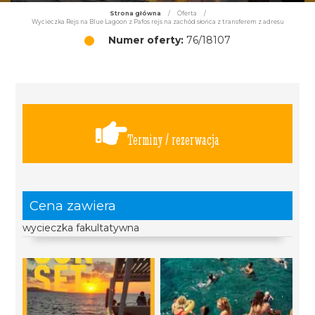
Strona główna
/
Oferta
/
Wycieczka Rejs na Blue Lagoon z Pafos rejs na zachód słońca z transferem z adresu
Numer oferty:
76/18107
Terminy / rezerwacja
Cena zawiera
wycieczka fakultatywna