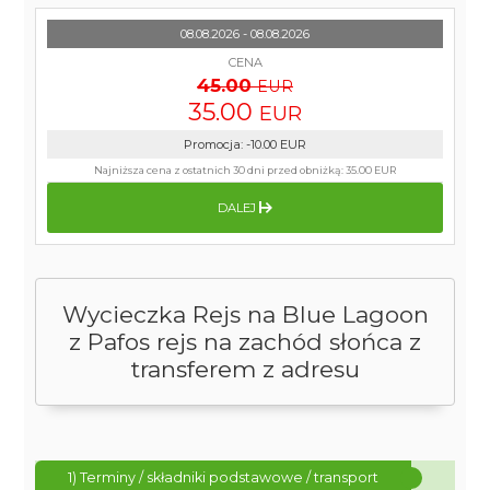
08.08.2026 - 08.08.2026
CENA
45.00
EUR
35.00
EUR
Promocja
:
-10.00
EUR
Najniższa cena z ostatnich 30 dni przed obniżką:
35.00 EUR
DALEJ
Wycieczka Rejs na Blue Lagoon
z Pafos rejs na zachód słońca z
transferem z adresu
1) Terminy / składniki podstawowe / transport