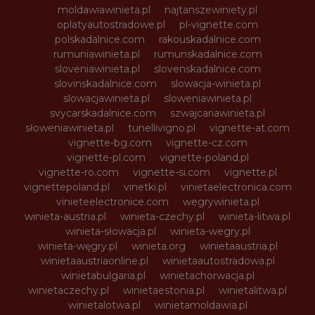
moldawiawinieta.pl
najtanszewiniety.pl
oplatyautostradowe.pl
pl-vignette.com
polskadalnice.com
rakouskadalnice.com
rumuniawinieta.pl
rumunskadalnice.com
sloveniawinieta.pl
slovenskadalnice.com
slovinskadalnice.com
slowacja-winieta.pl
slowacjawinieta.pl
sloweniawinieta.pl
svycarskadalnice.com
szwajcariawinieta.pl
słoweniawinieta.pl
tunellivigno.pl
vignette-at.com
vignette-bg.com
vignette-cz.com
vignette-pl.com
vignette-poland.pl
vignette-ro.com
vignette-si.com
vignette.pl
vignettepoland.pl
vinetki.pl
vinietaelectronica.com
vinieteelectronice.com
wegrywinieta.pl
winieta-austria.pl
winieta-czechy.pl
winieta-litwa.pl
winieta-słowacja.pl
winieta-wegry.pl
winieta-węgry.pl
winieta.org
winietaaustria.pl
winietaaustriaonline.pl
winietaautostradowa.pl
winietabulgaria.pl
winietachorwacja.pl
winietaczechy.pl
winietaestonia.pl
winietalitwa.pl
winietalotwa.pl
winietamoldawia.pl