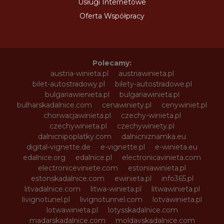
Usługi Internetowe
Oferta Współpracy
Polecamy:
austria-winieta.pl
austriawinieta.pl
bilet-autostradowy.pl
bilety-autostradowe.pl
bulgariawienieta.pl
bulgariawinieta.pl
bulharskadalnice.com
cenawiniety.pl
cenywiniet.pl
chorwacjawinieta.pl
czechy-winieta.pl
czechywinieta.pl
czechywiniety.pl
dalnicnipoplatky.com
dalnicniznamka.eu
digital-vignette.de
e-vignette.pl
e-winieta.eu
edalnice.org
edalnice.pl
electronicavinieta.com
electroniceviniete.com
estoniawinieta.pl
estonskadalnice.com
ewinieta.pl
info365.pl
litvadalnice.com
litwa-winieta.pl
litwawinieta.pl
livignotunel.pl
livignotunnel.com
lotvawinieta.pl
lotwawinieta.pl
lotysskadalnice.com
madarskadalnice.com
moldavskadalnice.com