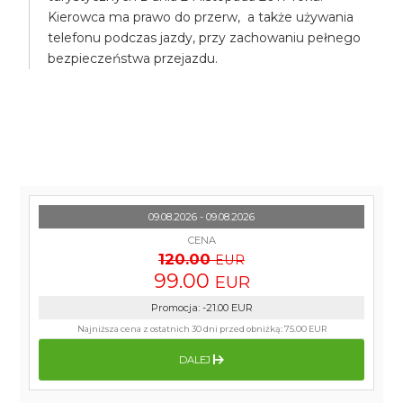
Kierowca ma prawo do przerw, a także używania
telefonu podczas jazdy, przy zachowaniu pełnego
bezpieczeństwa przejazdu.
09.08.2026 - 09.08.2026
CENA
120.00
EUR
99.00
EUR
Promocja
:
-21.00
EUR
Najniższa cena z ostatnich 30 dni przed obniżką:
75.00 EUR
DALEJ