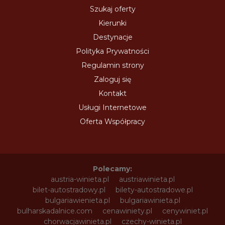
Szukaj oferty
Kierunki
Destynacje
Polityka Prywatności
Regulamin strony
Zaloguj się
Kontakt
Usługi Internetowe
Oferta Współpracy
Polecamy:
austria-winieta.pl
austriawinieta.pl
bilet-autostradowy.pl
bilety-autostradowe.pl
bulgariawienieta.pl
bulgariawinieta.pl
bulharskadalnice.com
cenawiniety.pl
cenywiniet.pl
chorwacjawinieta.pl
czechy-winieta.pl