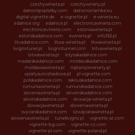
czechywinieta.pl
czechywiniety.pl
dalnicnipoplatky.com
dalnicniznamka.eu
digital-vignette.de
e-vignette.pl
e-winieta.eu
edalnice.org
edalnice.pl
electronicavinieta.com
electroniceviniete.com
estoniawinieta.pl
estonskadalnice.com
ewinieta.pl
info365.pl
litvadalnice.com
litwa-winieta.pl
litwawinieta.pl
livignotunel.pl
livignotunnel.com
lotvawinieta.pl
lotwawinieta.pl
lotysskadalnice.com
madarskadalnice.com
moldavskadalnice.com
moldawiawinieta.pl
najtanszewiniety.pl
oplatyautostradowe.pl
pl-vignette.com
polskadalnice.com
rakouskadalnice.com
rumuniawinieta.pl
rumunskadalnice.com
sloveniawinieta.pl
slovenskadalnice.com
slovinskadalnice.com
slowacja-winieta.pl
slowacjawinieta.pl
sloweniawinieta.pl
svycarskadalnice.com
szwajcariawinieta.pl
słoweniawinieta.pl
tunellivigno.pl
vignette-at.com
vignette-bg.com
vignette-cz.com
vignette-pl.com
vignette-poland.pl