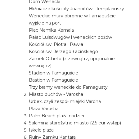
Dom Wenecki
Bliźniacze kościoły Joannitów i Templariuszy
Weneckie mury obronne w Famaguście -
wyjście na port
Plac Namika Kemala
Pałac Luisdwugów i weneckich dożów
Kościół św. Piotra i Pawła
Kościół św. Jerzego Łacińskiego
Zamek Othello (z zewnątrz, opcjonalnie
wewnątrz)
Stadion w Famaguście
Bastion w Famaguście
Trzy bramy weneckie do Famagusty
Miasto duchów - Varosha
Urbex, czyli zespół miejski Varoha
Plaża Varosha
Palm Beach plaża nadziei
Salamina starożytne miasto (2.5 eur wstęp)
Iskele plaża
Ruiny Zamku Kantara