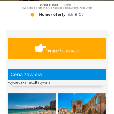
Strona główna
/
Oferta
/
Wycieczka Marathon z Ayia Napa do skarbów Północnego Cypru
Numer oferty:
83/18107
Terminy / rezerwacja
Cena zawiera
wycieczka fakultatywna