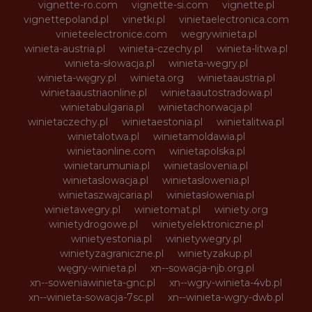
vignette-ro.com
vignette-si.com
vignette.pl
vignettepoland.pl
vinetki.pl
vinietaelectronica.com
vinieteelectronice.com
wegrywinieta.pl
winieta-austria.pl
winieta-czechy.pl
winieta-litwa.pl
winieta-słowacja.pl
winieta-wegry.pl
winieta-węgry.pl
winieta.org
winietaaustria.pl
winietaaustriaonline.pl
winietaautostradowa.pl
winietabulgaria.pl
winietachorwacja.pl
winietaczechy.pl
winietaestonia.pl
winietalitwa.pl
winietalotwa.pl
winietamoldawia.pl
winietaonline.com
winietapolska.pl
winietarumunia.pl
winietaslovenia.pl
winietaslowacja.pl
winietaslowenia.pl
winietaszwajcaria.pl
winietasłowenia.pl
winietawegry.pl
winietomat.pl
winiety.org
winietydrogowe.pl
winietyelektroniczne.pl
winietyestonia.pl
winietywegry.pl
winietyzagraniczne.pl
winietyzakup.pl
węgry-winieta.pl
xn--sowacja-njb.org.pl
xn--soweniawinieta-gnc.pl
xn--wgry-winieta-4vb.pl
xn--winieta-sowacja-7sc.pl
xn--winieta-wgry-dwb.pl