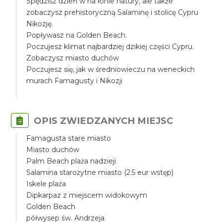
Spędzisz dzień w na łonie natury, ale także
zobaczysz prehistoryczną Salaminę i stolicę Cypru
Nikozję.
Popływasz na Golden Beach.
Poczujesz klimat najbardziej dzikiej części Cypru.
Zobaczysz miasto duchów
Poczujesz się, jak w średniowieczu na weneckich
murach Famagusty i Nikozji
OPIS ZWIEDZANYCH MIEJSC
Famagusta stare miasto
Miasto duchów
Palm Beach plaża nadzieji
Salamina starożytne miasto (2.5 eur wstęp)
Iskele plaża
Dipkarpaz z miejscem widokowym
Golden Beach
półwysep św. Andrzeja