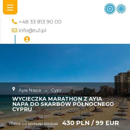
+48 33 813 90 00
info@tu1.pl
Ayia Napa
→
Cypr
WYCIECZKA MARATHON Z AYIA
NAPA DO SKARBÓW PÓŁNOCNEGO
CYPRU
430 PLN / 99 EUR
Cena od
521 PLN / 120 EUR