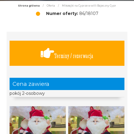
Strona główna
/
Oferta
/
Mikołajki na Cyprze w willi Bajeczny Cypr
Numer oferty:
86/18107
Terminy / rezerwacja
Cena zawiera
pokój 2-osobowy