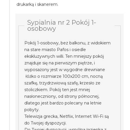
drukarką i skanerem.
Sypialnia nr 2 Pokój 1-
osobowy
Pokój 1-osobowy, bez balkonu, z widokiem
na stare miasto Pafos i osiedle
ekskluzywnych willi. Ten mniejszy pokój
znajduje się na pierwszym piętrze, i
wyposażony jest w wygodne drewniane
łóżko o rozmiarze 100x200 cm, nocną
szafkę, trzydrzwiową szafę, krzesło ze
stoliczkiem. Pokój ten jest mniej
nasłoneczniony, od strony północnej,
dlatego jest bardzo polecany na letnie
pobyty.
Telewizja grecka, Netflix, Internet Wi-Fi są
do Twojej dyspozycji.
Do Twojej dyspozycji wspólna łazienka z