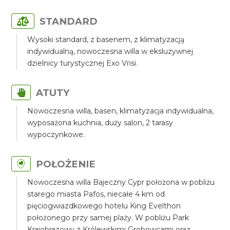
STANDARD
Wysoki standard, z basenem, z klimatyzacją
indywidualną, nowoczesna willa w eksluzywnej
dzielnicy turystycznej Exo Vrisi.
ATUTY
Nowoczesna willa, basen, klimatyzacja indywidualna,
wyposażona kuchnia, duży salon, 2 tarasy
wypoczynkowe.
POŁOŻENIE
Nowoczesna willa Bajeczny Cypr położona w pobliżu
starego miasta Pafos, niecałe 4 km od
pięciogwiazdkowego hotelu King Evelthon
położonego przy samej plaży. W pobliżu Park
Krajobrazowy z Królewskimi Grobowcami oraz