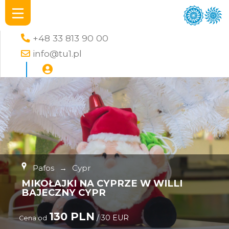
+48 33 813 90 00
info@tu1.pl
Pafos
→
Cypr
MIKOŁAJKI NA CYPRZE W WILLI
BAJECZNY CYPR
130 PLN
/ 30 EUR
Cena od