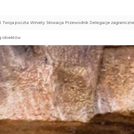
t
Twoja poczta
Winiety
Słowacja
Przewodnik
Delegacje zagraniczn
g obiektów