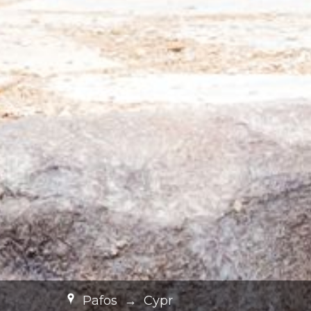
Pafos
→
Cypr