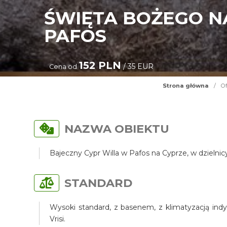
ŚWIĘTA BOŻEGO N
PAFOS
152 PLN
/ 35 EUR
Cena od
Strona główna
/
Of
NAZWA OBIEKTU
Bajeczny Cypr Willa w Pafos na Cyprze, w dzielni
STANDARD
Wysoki standard, z basenem, z klimatyzacją indy
Vrisi.