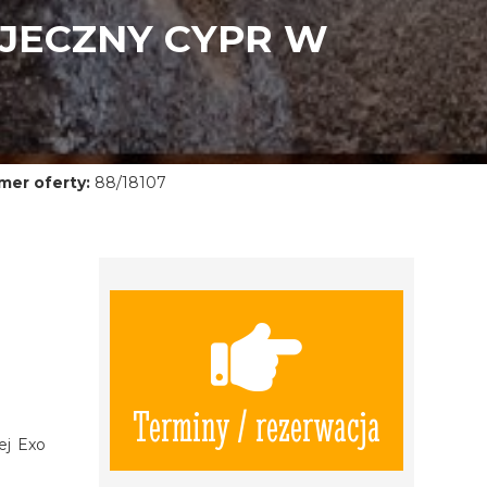
AJECZNY CYPR W
mer oferty:
88/18107
Terminy / rezerwacja
ej Exo