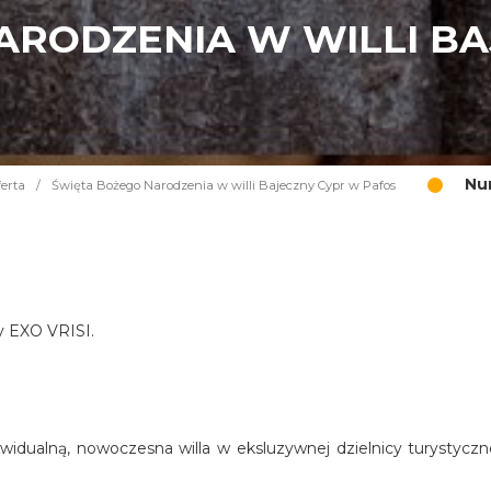
ARODZENIA W WILLI B
Nu
erta
/
Święta Bożego Narodzenia w willi Bajeczny Cypr w Pafos
cy EXO VRISI.
widualną, nowoczesna willa w eksluzywnej dzielnicy turystyczn