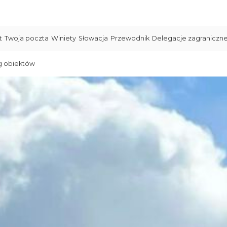
t
Twoja poczta
Winiety
Słowacja
Przewodnik
Delegacje zagraniczn
g obiektów