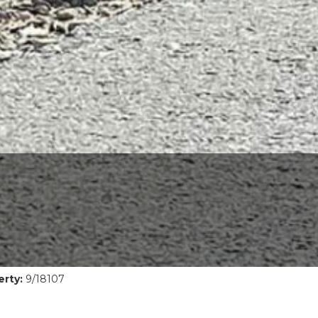
rty:
9/18107