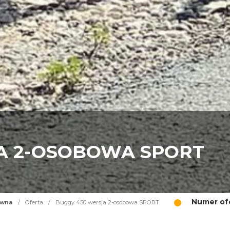
A 2-OSOBOWA SPORT
Numer ofe
ówna
/
Oferta
/
Buggy 450 wersja 2-osobowa SPORT