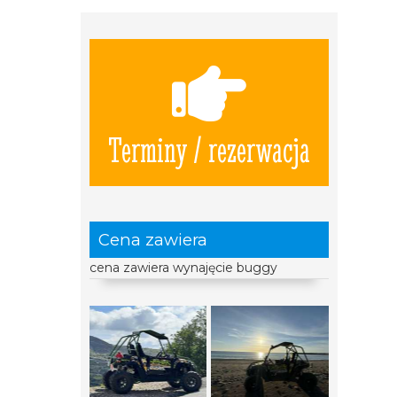
Terminy / rezerwacja
Cena zawiera
cena zawiera wynajęcie buggy