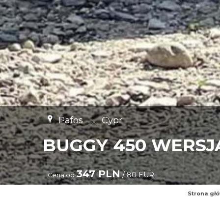
Pafos
→
Cypr
BUGGY 450 WERSJ
347 PLN
/ 80 EUR
Cena od
Strona gł