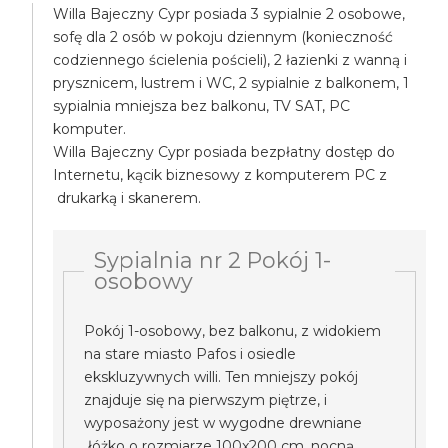
Willa Bajeczny Cypr posiada 3 sypialnie 2 osobowe,
sofę dla 2 osób w pokoju dziennym (konieczność
codziennego ścielenia pościeli), 2 łazienki z wanną i
prysznicem, lustrem i WC, 2 sypialnie z balkonem, 1
sypialnia mniejsza bez balkonu, TV SAT, PC
komputer.
Willa Bajeczny Cypr posiada bezpłatny dostęp do
Internetu, kącik biznesowy z komputerem PC z
drukarką i skanerem.
Sypialnia nr 2 Pokój 1-
osobowy
Pokój 1-osobowy, bez balkonu, z widokiem
na stare miasto Pafos i osiedle
ekskluzywnych willi. Ten mniejszy pokój
znajduje się na pierwszym piętrze, i
wyposażony jest w wygodne drewniane
łóżko o rozmiarze 100x200 cm, nocną