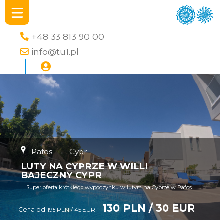
+48 33 813 90 00
info@tu1.pl
Pafos
→
Cypr
LUTY NA CYPRZE W WILLI
BAJECZNY CYPR
Super oferta krótkiego wypoczynku w lutym na Cyprze w Pafos
130 PLN / 30 EUR
Cena od
195 PLN / 45 EUR