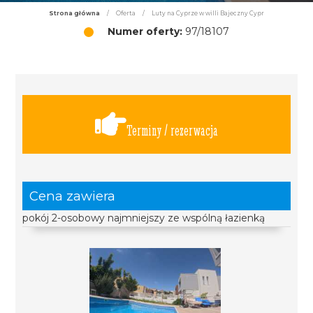
Strona główna
/
Oferta
/
Luty na Cyprze w willi Bajeczny Cypr
Numer oferty:
97/18107
Terminy / rezerwacja
Cena zawiera
pokój 2-osobowy najmniejszy ze wspólną łazienką