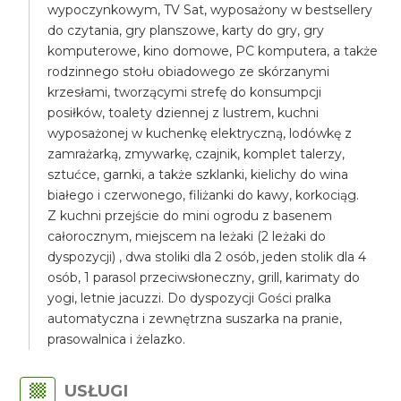
wypoczynkowym, TV Sat, wyposażony w bestsellery
do czytania, gry planszowe, karty do gry, gry
komputerowe, kino domowe, PC komputera, a także
rodzinnego stołu obiadowego ze skórzanymi
krzesłami, tworzącymi strefę do konsumpcji
posiłków, toalety dziennej z lustrem, kuchni
wyposażonej w kuchenkę elektryczną, lodówkę z
zamrażarką, zmywarkę, czajnik, komplet talerzy,
sztućce, garnki, a także szklanki, kielichy do wina
białego i czerwonego, filiżanki do kawy, korkociąg.
Z kuchni przejście do mini ogrodu z basenem
całorocznym, miejscem na leżaki (2 leżaki do
dyspozycji) , dwa stoliki dla 2 osób, jeden stolik dla 4
osób, 1 parasol przeciwsłoneczny, grill, karimaty do
yogi, letnie jacuzzi. Do dyspozycji Gości pralka
automatyczna i zewnętrzna suszarka na pranie,
prasowalnica i żelazko.
USŁUGI