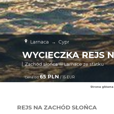
Larnaca
→
Cypr
WYCIECZKA REJS 
Zachód słońca w Larnace ze statku
65 PLN
/ 15 EUR
Cena od
Strona główna
REJS NA ZACHÓD SŁOŃCA