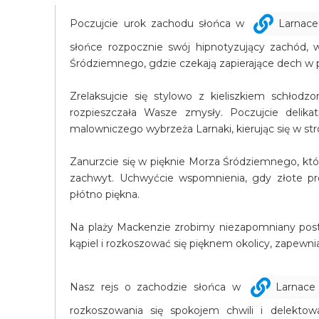
Poczujcie urok zachodu słońca w
Larnace
słońce rozpocznie swój hipnotyzujący zachód,
Śródziemnego, gdzie czekają zapierające dech w p
Zrelaksujcie się stylowo z kieliszkiem schłodz
rozpieszczała Wasze zmysły. Poczujcie delik
malowniczego wybrzeża Larnaki, kierując się w stro
Zanurzcie się w pięknie Morza Śródziemnego, któ
zachwyt. Uchwyćcie wspomnienia, gdy złote pr
płótno piękna.
Na plaży Mackenzie zrobimy niezapomniany postó
kąpiel i rozkoszować się pięknem okolicy, zapewni
Nasz rejs o zachodzie słońca w
Larnace
rozkoszowania się spokojem chwili i delektow