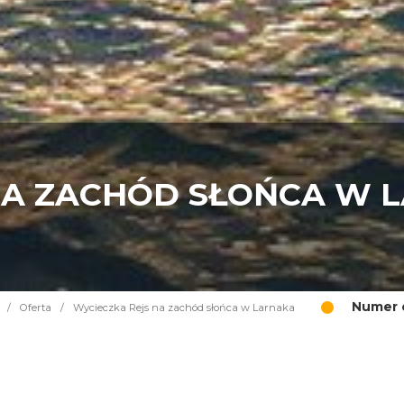
NA ZACHÓD SŁOŃCA W 
Numer o
/
Oferta
/
Wycieczka Rejs na zachód słońca w Larnaka