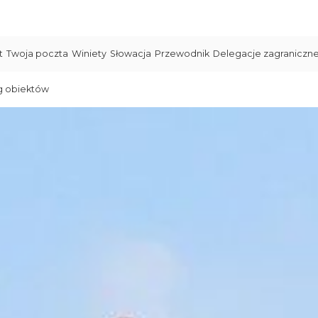
t
Twoja poczta
Winiety
Słowacja
Przewodnik
Delegacje zagraniczn
g obiektów