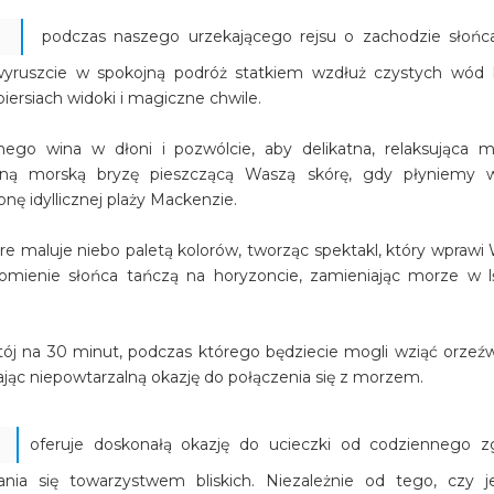
podczas naszego urzekającego rejsu o zachodzie słońc
 wyruszcie w spokojną podróż statkiem wzdłuż czystych wód
iersiach widoki i magiczne chwile.
onego wina w dłoni i pozwólcie, aby delikatna, relaksująca 
atną morską bryzę pieszczącą Waszą skórę, gdy płyniemy 
nę idyllicznej plaży Mackenzie.
re maluje niebo paletą kolorów, tworząc spektakl, który wprawi
omienie słońca tańczą na horyzoncie, zamieniając morze w l
j na 30 minut, podczas którego będziecie mogli wziąć orzeźw
ając niepowtarzalną okazję do połączenia się z morzem.
oferuje doskonałą okazję do ucieczki od codziennego zg
ania się towarzystwem bliskich. Niezależnie od tego, czy j