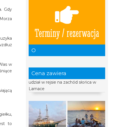
a. Gdy
 Morza
Terminy / rezerwacja
muzyka
wzdłuż
O
 Was w
śniące
Cena zawiera
udział w rejsie na zachód słońca w
Larnace
iającą
iełku,
est to