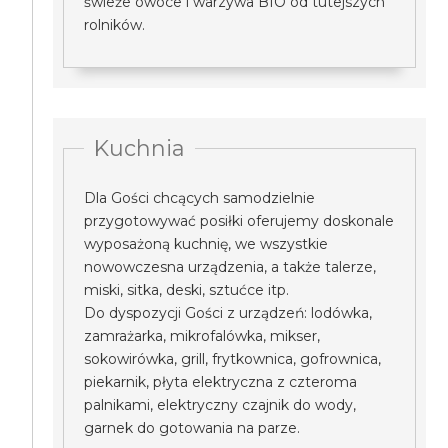
świeże owoce i warzywa BIO od tutejszych
rolników.
Kuchnia
Dla Gości chcących samodzielnie
przygotowywać posiłki oferujemy doskonale
wyposażoną kuchnię, we wszystkie
nowowczesna urządzenia, a także talerze,
miski, sitka, deski, sztućce itp.
Do dyspozycji Gości z urządzeń: lodówka,
zamrażarka, mikrofalówka, mikser,
sokowirówka, grill, frytkownica, gofrownica,
piekarnik, płyta elektryczna z czteroma
palnikami, elektryczny czajnik do wody,
garnek do gotowania na parze.