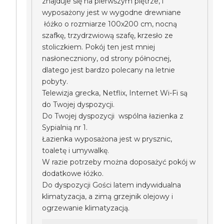
znajduje się na pierwszym piętrze, i
wyposażony jest w wygodne drewniane
łóżko o rozmiarze 100x200 cm, nocną
szafkę, trzydrzwiową szafę, krzesło ze
stoliczkiem. Pokój ten jest mniej
nasłoneczniony, od strony północnej,
dlatego jest bardzo polecany na letnie
pobyty.
Telewizja grecka, Netflix, Internet Wi-Fi są
do Twojej dyspozycji.
Do Twojej dyspozycji wspólna łazienka z
Sypialnią nr 1.
Łazienka wyposażona jest w prysznic,
toaletę i umywalkę.
W razie potrzeby można doposażyć pokój w
dodatkowe łóżko.
Do dyspozycji Gości latem indywidualna
klimatyzacja, a zimą grzejnik olejowy i
ogrzewanie klimatyzacją.