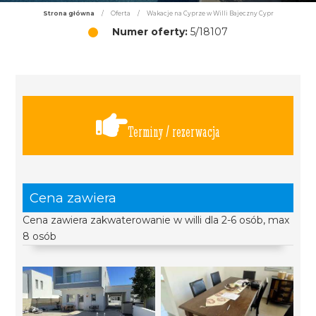
Strona główna
/
Oferta
/
Wakacje na Cyprze w Willi Bajeczny Cypr
Numer oferty:
5/18107
Terminy / rezerwacja
Cena zawiera
Cena zawiera zakwaterowanie w willi dla 2-6 osób, max
8 osób