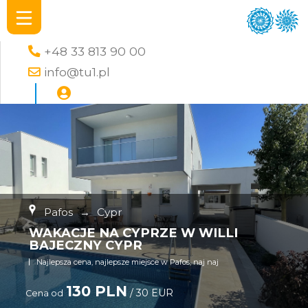
+48 33 813 90 00
info@tu1.pl
Pafos
→
Cypr
WAKACJE NA CYPRZE W WILLI
BAJECZNY CYPR
Najlepsza cena, najlepsze miejsce w Pafos, naj naj
130 PLN
/ 30 EUR
Cena od