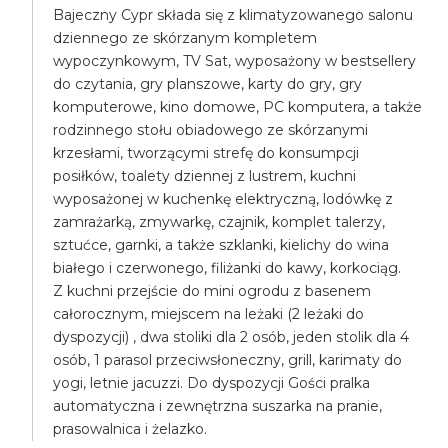
Bajeczny Cypr składa się z klimatyzowanego salonu
dziennego ze skórzanym kompletem
wypoczynkowym, TV Sat, wyposażony w bestsellery
do czytania, gry planszowe, karty do gry, gry
komputerowe, kino domowe, PC komputera, a także
rodzinnego stołu obiadowego ze skórzanymi
krzesłami, tworzącymi strefę do konsumpcji
posiłków, toalety dziennej z lustrem, kuchni
wyposażonej w kuchenkę elektryczną, lodówkę z
zamrażarką, zmywarkę, czajnik, komplet talerzy,
sztućce, garnki, a także szklanki, kielichy do wina
białego i czerwonego, filiżanki do kawy, korkociąg.
Z kuchni przejście do mini ogrodu z basenem
całorocznym, miejscem na leżaki (2 leżaki do
dyspozycji) , dwa stoliki dla 2 osób, jeden stolik dla 4
osób, 1 parasol przeciwsłoneczny, grill, karimaty do
yogi, letnie jacuzzi. Do dyspozycji Gości pralka
automatyczna i zewnętrzna suszarka na pranie,
prasowalnica i żelazko.