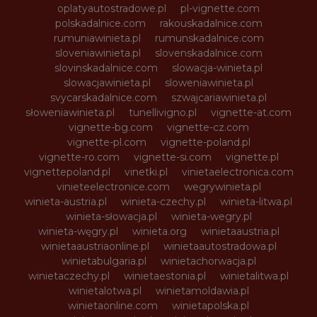
oplatyautostradowe.pl
pl-vignette.com
polskadalnice.com
rakouskadalnice.com
rumuniawinieta.pl
rumunskadalnice.com
sloveniawinieta.pl
slovenskadalnice.com
slovinskadalnice.com
slowacja-winieta.pl
slowacjawinieta.pl
sloweniawinieta.pl
svycarskadalnice.com
szwajcariawinieta.pl
słoweniawinieta.pl
tunellivigno.pl
vignette-at.com
vignette-bg.com
vignette-cz.com
vignette-pl.com
vignette-poland.pl
vignette-ro.com
vignette-si.com
vignette.pl
vignettepoland.pl
vinetki.pl
vinietaelectronica.com
vinieteelectronice.com
wegrywinieta.pl
winieta-austria.pl
winieta-czechy.pl
winieta-litwa.pl
winieta-słowacja.pl
winieta-wegry.pl
winieta-węgry.pl
winieta.org
winietaaustria.pl
winietaaustriaonline.pl
winietaautostradowa.pl
winietabulgaria.pl
winietachorwacja.pl
winietaczechy.pl
winietaestonia.pl
winietalitwa.pl
winietalotwa.pl
winietamoldawia.pl
winietaonline.com
winietapolska.pl