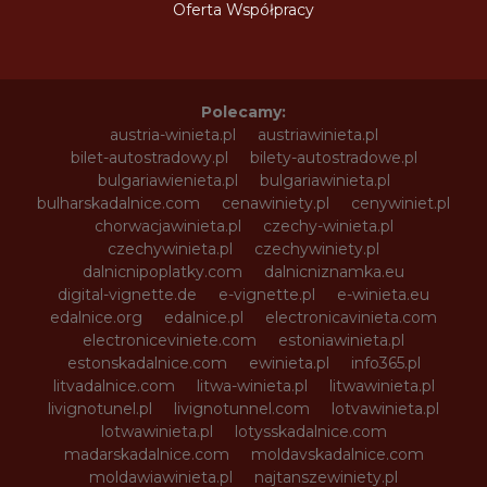
Oferta Współpracy
Polecamy:
austria-winieta.pl
austriawinieta.pl
bilet-autostradowy.pl
bilety-autostradowe.pl
bulgariawienieta.pl
bulgariawinieta.pl
bulharskadalnice.com
cenawiniety.pl
cenywiniet.pl
chorwacjawinieta.pl
czechy-winieta.pl
czechywinieta.pl
czechywiniety.pl
dalnicnipoplatky.com
dalnicniznamka.eu
digital-vignette.de
e-vignette.pl
e-winieta.eu
edalnice.org
edalnice.pl
electronicavinieta.com
electroniceviniete.com
estoniawinieta.pl
estonskadalnice.com
ewinieta.pl
info365.pl
litvadalnice.com
litwa-winieta.pl
litwawinieta.pl
livignotunel.pl
livignotunnel.com
lotvawinieta.pl
lotwawinieta.pl
lotysskadalnice.com
madarskadalnice.com
moldavskadalnice.com
moldawiawinieta.pl
najtanszewiniety.pl