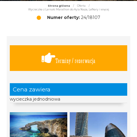
Strona główna
/
Oferta
/
Wycieczka z Larnaki Marathon do Ayia Napa, Lefkary i więcej
Numer oferty:
24/18107
Terminy / rezerwacja
Cena zawiera
wycieczka jednodniowa