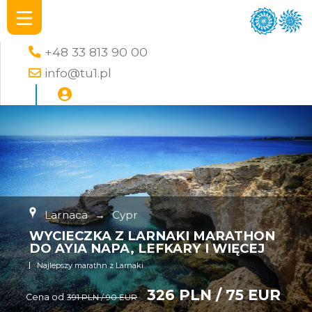
+48 33 813 90 00
info@tu1.pl
Larnaca
→
Cypr
WYCIECZKA Z LARNAKI MARATHON
DO AYIA NAPA, LEFKARY I WIĘCEJ
Najlepszy marathn z Larnaki
326 PLN / 75 EUR
Cena od
391 PLN / 90 EUR