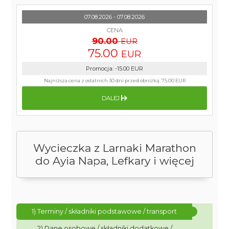
07.08.2026 - 07.08.2026
CENA
90.00
EUR
75.00
EUR
Promocja
:
-15.00
EUR
Najniższa cena z ostatnich 30 dni przed obniżką:
75.00 EUR
DALEJ
Wycieczka z Larnaki Marathon
do Ayia Napa, Lefkary i więcej
1) Terminy / składniki podstawowe / transport
2) Dane osobowe / składniki dodatkowe /