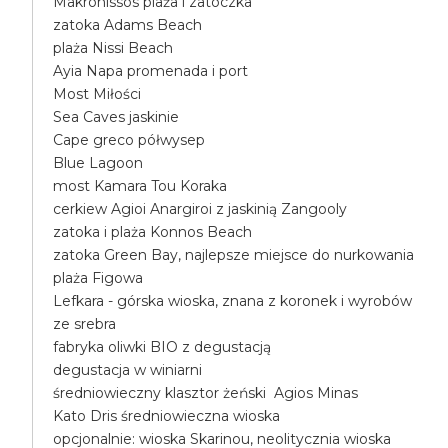
Makronissos plaża i zatoczka
zatoka Adams Beach
plaża Nissi Beach
Ayia Napa promenada i port
Most Miłości
Sea Caves jaskinie
Cape greco półwysep
Blue Lagoon
most Kamara Tou Koraka
cerkiew Agioi Anargiroi z jaskinią Zangooly
zatoka i plaża Konnos Beach
zatoka Green Bay, najlepsze miejsce do nurkowania
plaża Figowa
Lefkara - górska wioska, znana z koronek i wyrobów
ze srebra
fabryka oliwki BIO z degustacją
degustacja w winiarni
średniowieczny klasztor żeński Agios Minas
Kato Dris średniowieczna wioska
opcjonalnie: wioska Skarinou, neolitycznia wioska