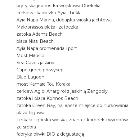
brytyjska jednostka wojskowa Dhekelia
cerkiew i kapliczka Ayia Thekla
Ayia Napa Marina, dubajska wioska jachtowa
Makronissos plaża i zatoczka
zatoka Adams Beach
plaża Nissi Beach
Ayia Napa promenada i port
Most Miłości
Sea Caves jaskinie
Cape greco półwysep
Blue Lagoon
most Kamara Tou Koraka
cerkiew Agioi Anargiroi z jaskinią Zangooly
zatoka i plaża Konnos Beach
zatoka Green Bay, najlepsze miejsce do nurkowania
plaża Figowa
Lefkara - górska wioska, znana z koronek i wyrobów
ze srebra
fabryka oliwki BIO z degustacją